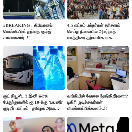
#BREAKING : லியோனல்
4.5 லட்சம் பக்தர்கள் தரிசனம்
மெஸ்ஸியின் தந்தை ஜார்ஜ்
செய்த நிலையில் அமர்நாத்
காலமானார்..!!
யாத்திரை தற்காலிகமாக
நிறுத்தம்..!!
குட் நியூஸ்..!! இனி அரசு
வங்கியில் வேலை தேடுகிறீர்களா?
பேருந்துகளில் ரூ.10-க்கு ‘பயணி’
டிகிரி முடித்தவர்கள்
குடிநீர் பாட்டில் - தமிழக அரசு
விண்ணப்பிக்கலாம்..!!
அறிவிப்பு..!!