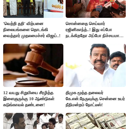
'வெற்றி தறி' விற்பனை
சொன்னதை செய்வார்
நிலையங்களை தொடங்கி
ரஜினிகாந்த்..! இது எப்போ
வைத்தார் முதலமைச்சர் விஜய்..!
நடக்கிறதோ அப்போ நிச்சயமாக
ரஜினி ₹1 கோடி தருவார் - லதா
ரஜினிகாந்த்..!
12 வயது சிறுமியை சீரழித்த
திமுக மூத்த தலைவர்
இளைஞருக்கு 10 ஆண்டுகள்
கே.என்.நேருவுக்கு சென்னை உயர்
கடுங்காவல் தண்டனை!
நீதிமன்றம் நோட்டீஸ்!