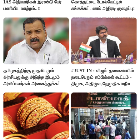
IAS அதிகாரிகள் இரண்டு பேர்
கொத்தட்டை டோல்கேட்டில்
பணியிட மாற்றம்..!!
சுங்கக்கட்டணம் அதிரடி குறைப்பு!
தமிழகத்திற்கு முதலிடமும்
#JUST IN : விஜய் தலைமையில்
அரசியலுக்கு அடுத்த இடமும்
நடைபெறும் எம்பிக்கள் கூட்டம் -
அளிப்பவர்கள் அனைத்துக்கட்சி
திமுக, அதிமுக,தேமுதிக மநீம
கூட்டத்தில் நிச்சயம்
புறக்கணிப்பு..!
பங்கேற்பார்கள் - மாணிக்கம்
தாகூர்..!!