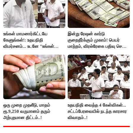
உங்கள் மாமனார்கிட்டயே
இன்று ரேஷன் கார்டு
கேளுங்கள்!: உதயநிதி
குறைதீர்க்கும் முகாம்! பெயர்
விமர்சனம்... உடனே "உங்கள்
மாற்றம், விரல்ரேகை பதிவு செய்ய
அப்பாவிடம் கேளுங்கள்" என
அரிய வாய்ப்பு!
ஆதவ் அர்ஜுனா பதிலடி!
ஒரு முறை முதலீடு, மாதம்
உதயநிதி வைத்த 4 கேள்விகள்...
ரூ.9,250 வருமானம் தரும்
சட்டப்பேரவையில் நடந்த காரசார
அற்புதமான திட்டம்..!
விவாதம்..!