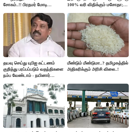
சோகம்..!! பிரதமர் மோடி
100% வரி விதிக்கும் மசோதா;
இரங்கல்..!!
அமெரிக்கா நிறைவேற்றம்..!!
தயவு செய்து யுபிஐ கட்டணம்
மீண்டும் மீண்டுமா..? தமிழகத்தில்
குறித்து பரப்பப்படும் வதந்திகளை
அதிகரிக்கும் அரிசி விலை..!
நம்ப வேண்டாம் - நயினார்
நாகேந்திரன்..!!