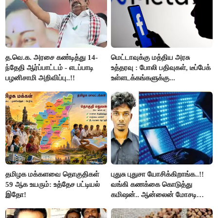
த.வெ.க. அரசை கண்டித்து 14-
மெட்டாவுக்கு மத்திய அரசு
ந்தேதி ஆர்ப்பாட்டம் - எடப்பாடி
உத்தரவு : போலி பதிவுகள், டீப்பேக்
பழனிசாமி அறிவிப்பு..!!
உள்ளடக்கங்களுக்கு...
தமிழக மக்களவை தொகுதிகள்
புதுசு புதுசா யோசிக்கிறாங்க..!!
59 ஆக உயரும்: உத்தேச பட்டியல்
வங்கி கணக்கை கொடுத்து
இதோ!
கமிஷன்.. ஆன்லைன் மோசடி
கும்பலுக்கு உதவிய வாலிபர்
கைது..!!