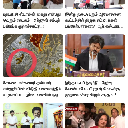
உதயநிதி ஸ்டாலின் கைது என்பது
இன்று நடைபெறும் ஆலோசனை
வெறும் நாடகம் - அர்ஜுன் சம்பத்
கூட்டத்தில் திமுக எம்.பி.க்கள்
பகிரங்க குற்றச்சாட்டு..!
பங்கேற்பார்களா?- ஆர்.எஸ்.பாரதி
விளக்கம்..!
கோவை ஈச்சனாரி தனியார்
இந்த படிப்பிற்கு 'நீட்' தேர்வு
கல்லூரியின் விடுதி உணவகத்தில்
வேண்டாமே - பிரதமர் மோடிக்கு
வழங்கப்பட்ட இரவு உணவில் புழு..!
முதலமைச்சர் விஜய் கடிதம்..!