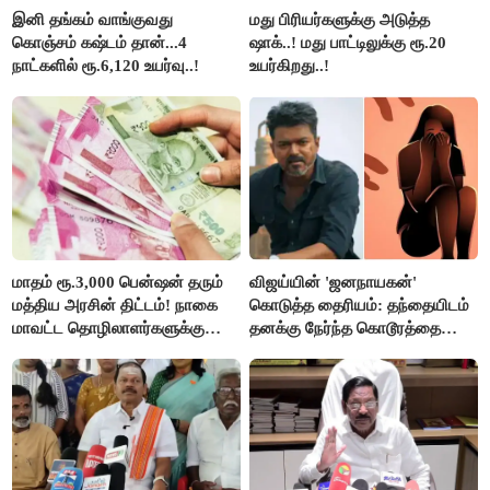
இனி தங்கம் வாங்குவது
மது பிரியர்களுக்கு அடுத்த
கொஞ்சம் கஷ்டம் தான்...4
ஷாக்..! மது பாட்டிலுக்கு ரூ.20
நாட்களில் ரூ.6,120 உயர்வு..!
உயர்கிறது..!
மாதம் ரூ.3,000 பென்ஷன் தரும்
விஜய்யின் 'ஜனநாயகன்'
மத்திய அரசின் திட்டம்! நாகை
கொடுத்த தைரியம்: தந்தையிடம்
மாவட்ட தொழிலாளர்களுக்கு
தனக்கு நேர்ந்த கொடூரத்தை
ஆட்சியர் வெளியிட்ட சூப்பர்
கூறிய சிறுமி!
செய்தி!