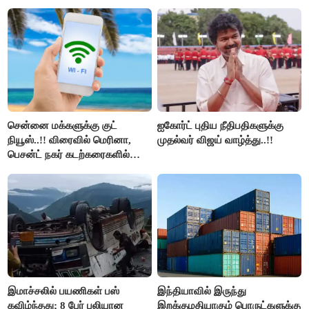
மறுவரையறை நாடகத்தை
அரங்கேற்றுகிறார் முதலமைச்சர் -
திமுக ஐடி விங்..!!
சென்னை மக்களுக்கு குட்
ஐகோர்ட் புதிய நீதிபதிகளுக்கு
நியூஸ்..!! விரைவில் மெரினா,
முதல்வர் விஜய் வாழ்த்து..!!
பெசன்ட் நகர் கடற்கரைகளில்
இலவச Wi-Fi வசதி..!!
இமாச்சலில் பயணிகள் பஸ்
இந்தியாவில் இருந்து
கவிழ்ந்தது; 8 பேர் பலியான
இறக்குமதியாகும் பொருட்களுக்கு