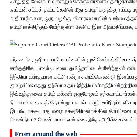
செலுத்த வேண்டாம் என்றும் கோருவார்களா? தமிழர்களின் உ
நாட்டின் சட்டத் திட்டங்களின் மீது தமிழர்களுக்கு எப்படி 
அதிகாரிகளை, ஒரு வழக்கு விசாரணையின் உண்மைத்தன்மை
தமிழினத்திற்கும் நேர்ந்துள்ள தேசிய இன அவமதிப்பாக, மா
ஏற்கனவே, ஒரிசா மாநில மக்களின் முன்னேற்றத்திற்காகத
கார்த்திகேயபாண்டியனை, தமிழ்நாட்டைச் சேர்ந்தவர் எ
இந்தியாவிற்குமான கட்சி என்று கூறிக்கொண்டு இனப்பாகுப
குறைவில்லாதது தற்போதைய இந்திய உச்சநீதிமன்றத்தின்
இவ்வுத்தரவை தமிழ் மக்கள் ஒருபோதும் ஏற்கமாட்டார்கள்.
நியாயமானதாகத் தோன்றுமானால், கரூர் உயிரிழப்பு வி
இடம்பெறக்கூடாது என்ற உச்சநீதிமன்றத்தின் தீர்ப்பினை
வேண்டுமா? வேண்டாமா? என்பதை இந்த அறிக்கையைப் படிப
From around the web