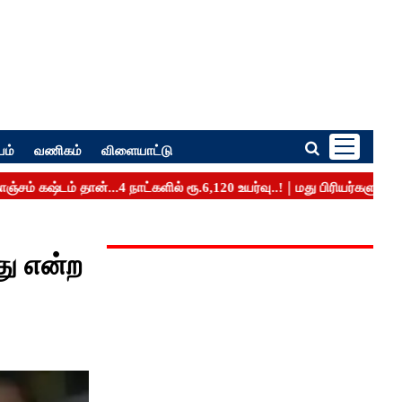
பம்
வணிகம்
விளையாட்டு
ு என்ற