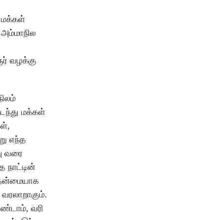
மக்கள்
 அம்மாநில
ூர் வழக்கு
ிலம்
டந்து மக்கள்
ள்,
று எந்த
பு வரை
த நாட்டின்
முதன்மையாக
வரலாறாகும்.
ண்டாம், வரி