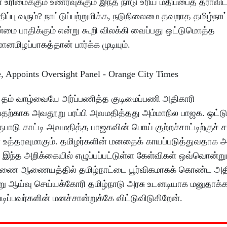
ரிமைக்கும் உணர்வுக்கும் இந்த நாடு உரிய மதிப்பைத் தராவிட
மதிப்பு வரும்? நாட்டுப்பற்றுமிக்க, நடுநிலைமை தவறாத தமிழ்நாட
 பாதிக்கும் என்று கூறி விலக்கி வைப்பது ஒட்டுமொத்த
னமிழப்பாகத்தான் பார்க்க முடியும்.
் தம் வாழ்வையே அர்ப்பணித்த குடிமைப்பணி அதிகாரி
ன்பதற்காக அவதூறு பரப்பி அவமதித்தது அம்மாநில பாஜக. ஒட்
ாடு காட்டி அவமதித்த பாஜகவின் பொய் குற்றச்சாட்டிற்குச் சற
 உத்தரவுமாகும். தமிழர்களின் மனதைக் காயப்படுத்துவதாக 
 இந்த அறிக்கையில் எழுப்பப்பட்டுள்ள கேள்விகள் ஒவ்வொன்றும
சாரணை ஆணையத்தில் தமிழ்நாட்டை பூர்விகமாகக் கொண்ட அத
 மறு ஆய்வு செய்யக்கோரி தமிழ்நாடு அரசு உடனடியாக மனுதாக்
்பவர்களின் மனச்சான்றுக்கே விட்டுவிடுகிறேன்.