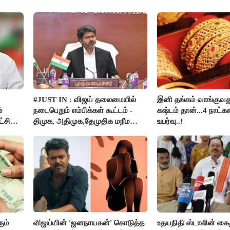
#JUST IN : விஜய் தலைமையில்
இனி தங்கம் வாங்குவ
்
நடைபெறும் எம்பிக்கள் கூட்டம் -
கஷ்டம் தான்...4 நாட்கள
்சி
திமுக, அதிமுக,தேமுதிக மநீம
உயர்வு..!
பார்கள்
புறக்கணிப்பு..!
ும்
விஜய்யின் 'ஜனநாயகன்' கொடுத்த
உதயநிதி ஸ்டாலின் கை