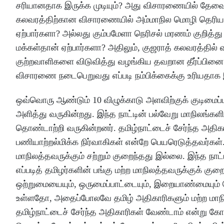
சரியானதாக இருக்க முடியும்? அது விசாரணையில் தேவைய
கலவரத்திற்கான விசாரணையில் அம்மாநில மொழி தெரிய
ஏற்பார்களா? அல்லது கும்பமேளா நெரிசல் மரணம் குறித
மக்கள்தான் ஏற்பார்களா? அதிலும், குஜராத் கலவரத்தில்
குற்றவாளிகளை விடுவித்து வழங்கிய தவறான தீர்ப்பினை உச
விசாரணை நடைபெறுவது எப்படி நம்பிக்கைக்கு உரியதாக இர
ஒவ்வொரு ஆண்டும் 10 விழுக்காடு அளவிற்குக் குடிமைப்ப
அளித்து வருகின்றது. இந்த நாட்டின் பல்வேறு மாநிலங்களி
தொண்டாற்றி வருகின்றனர். தமிழ்நாட்டைச் சேர்ந்த அதி
பணியாற்றல்மிக்க நிர்வாகிகள் என்றே பெயரெடுத்தவர்கள்.
மாநிலத்தவருக்கும் சற்றும் குறைந்தது இல்லை. இந்த நாட
எப்படித் தமிழர்களின் பங்கு மற்ற மாநிலத்தவருக்குக் கு
ஒற்றுமையையும், ஒருமைப்பாட்டையும், இறையாண்மையும் 
உள்ளதோ, அதைப்போலவே தமிழ் அதிகாரிகளும் மற்ற மாநி
தமிழ்நாட்டைச் சேர்ந்த அதிகாரிகள் வேண்டாம் என்று கோர