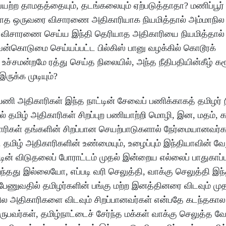
ற்ற தாமதத்தையும், தடங்கலையும் ஏற்படுத்தாதா? மணிப்பூர்
ாத ஒருவரை விசாரணை அதிகாரியாக நியமித்தால் அம்மாநில 
்து விசாரணை செய்ய இந்தி தெரியாத அதிகாரியை நியமித்தால்
 வன்கொடுமை செய்யப்பட்ட பில்கிஸ் பானு வழக்கில் கொடூரக்
்சமன்றமே ரத்து செய்த நிலையில், அந்த நீதிபதியின்கீழ் கர
ுக்க முடியும்?
ணி அதிகாரிகள் இந்த நாட்டின் சேவைப் பணிக்காகத் தமிழர் ந
ல் தமிழ் அதிகாரிகள் சிறப்புற பணியாற்றி மொழி, இன, மதம், க
காரிகள் தங்களின் சிறப்பான செயற்பாடுகளால் நேர்மையானவர்க
 தமிழ் அதிகாரிகளின் உண்மையும், உழைப்பும் இந்தியாவின் வே
்டின் விடுதலைப் போராட்டம் முதல் இன்றைய எல்லைப் பாதுகாப்
றைந்தது இல்லையோ, எப்படி வரி செலுத்தி, வாக்கு செலுத்தி இந்
பேணுவதில் தமிழர்களின் பங்கு மற்ற இனத்தினரை விடவும் 
ல அதிகாரிகளை விடவும் சிறப்பானவர்கள் என்பதே கடந்தகால 
ுபவர்கள், தமிழ்நாட்டைச் சேர்ந்த மக்கள் வாக்கு செலுத்த வே