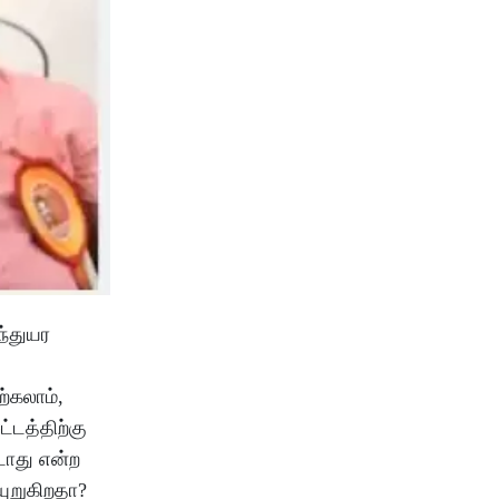
ந்துயர
ற்கலாம்,
்டத்திற்கு
டாது என்ற
யுறுகிறதா?