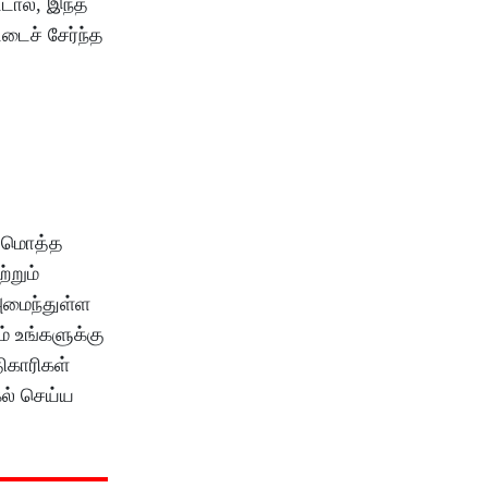
்டால், இந்த
்டைச் சேர்ந்த
டுமொத்த
்றும்
அமைந்துள்ள
் உங்களுக்கு
ிகாரிகள்
கல் செய்ய