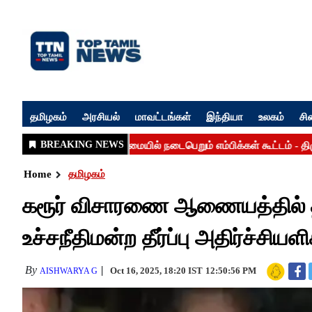
தமிழகம்
அரசியல்
மாவட்டங்கள்
இந்தியா
உலகம்
சி
Home
தமிழகம்
கரூர் விசாரணை ஆணையத்தில் த
உச்சநீதிமன்ற தீர்ப்பு அதிர்ச்சியள
By
Oct 16, 2025, 18:20 IST
12:50:56 PM
AISHWARYA G