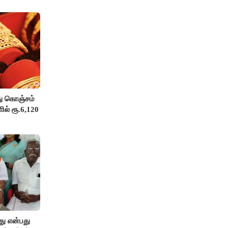
து கொஞ்சம்
ில் ரூ.6,120
து என்பது