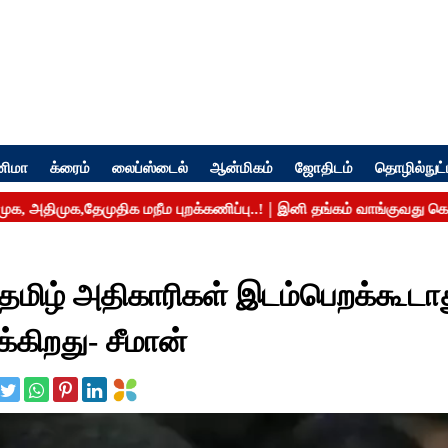
னிமா
க்ரைம்
லைப்ஸ்டைல்
ஆன்மிகம்
ஜோதிடம்
தொழில்நுட்
மிழ் அதிகாரிகள் இடம்பெறக்கூடாத
ிக்கிறது- சீமான்