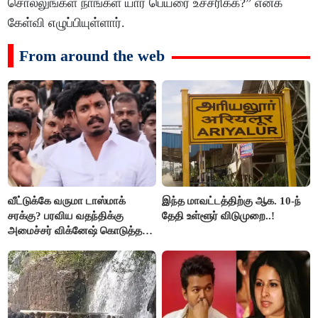
சொல்லுங்கள் நாங்கள் யார் பெயரை உச்சரிக்க?” எனக்
கேள்வி எழுப்பியுள்ளார்.
From around the web
வீட்டுக்கே வருமா டாஸ்மாக்
இந்த மாவட்டத்திற்கு ஆக. 10-ந்
சரக்கு? பரவிய வதந்திக்கு
தேதி உள்ளூர் விடுமுறை..!
அமைச்சர் விக்னேஷ் கொடுத்த
விளக்கம்!