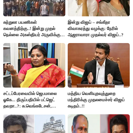
சுற்றுலா பயணிகள்
இன்று விஜய் – சங்கீதா
கவனத்திற்கு..! இன்று முதல்
விவாகரத்து வழக்கு: நேரில்
நெல்லை அகஸ்தியர் அருவிக்கு
ஆஜராவாரா முதல்வர் விஜய்..?
செல்ல தடை..!
சட்டப்பேரவையில் ஜெபமாலை
மத்திய வெளியுறவுத்துறை
ஓகே... திருப்பதியில் பட்ஜெட்
மந்திரிக்கு முதலமைச்சர் விஜய்
தவறா..?: சு.வெங்கடேசன்,
கடிதம்..!!
திருமாவளவனுக்கு தமிழிசை
கேள்வி..!