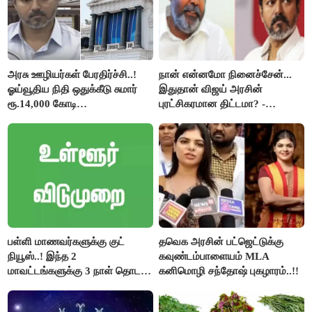
அரசு ஊழியர்கள் பேரதிர்ச்சி..!
நான் என்னமோ நினைச்சேன்...
ஓய்வூதிய நிதி ஒதுக்கீடு சுமார்
இதுதான் விஜய் அரசின்
ரூ.14,000 கோடி
புரட்சிகரமான திட்டமா? -
குறைக்கப்பட்டுள்ளது..!
ஆர்.பி.உதயகுமார்..!
பள்ளி மாணவர்களுக்கு குட்
தவெக அரசின் பட்ஜெட்டுக்கு
நியூஸ்..! இந்த 2
கவுண்டம்பாளையம் MLA
மாவட்டங்களுக்கு 3 நாள் தொடர்
கனிமொழி சந்தோஷ் புகழாரம்..!!
விடுமுறை..!