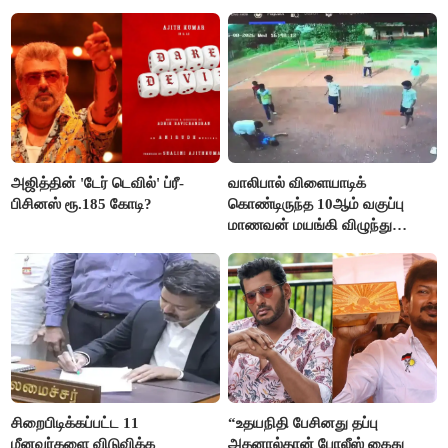
நிறைவேற்றம்!
அஜித்தின் 'டேர் டெவில்' ப்ரீ-
வாலிபால் விளையாடிக்
பிசினஸ் ரூ.185 கோடி?
கொண்டிருந்த 10ஆம் வகுப்பு
மாணவன் மயங்கி விழுந்து
உயிரிழப்பு
சிறைபிடிக்கப்பட்ட 11
“உதயநிதி பேசினது தப்பு
மீனவர்களை விடுவிக்க
அதனால்தான் போலீஸ் கைது