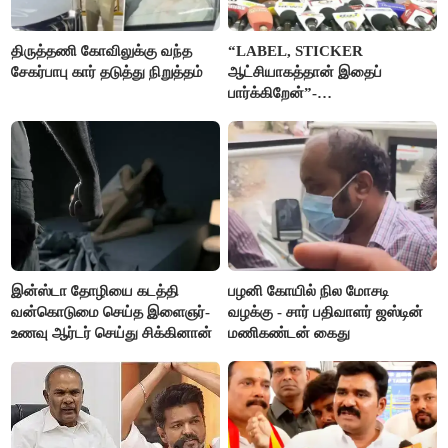
திருத்தணி கோவிலுக்கு வந்த
“LABEL, STICKER
சேகர்பாபு கார் தடுத்து நிறுத்தம்
ஆட்சியாகத்தான் இதைப்
பார்க்கிறேன்”-
எம்.ஆர்.கே.பன்னீர்செல்வம்
இன்ஸ்டா தோழியை கடத்தி
பழனி கோயில் நில மோசடி
வன்கொடுமை செய்த இளைஞர்-
வழக்கு - சார் பதிவாளர் ஜஸ்டின்
உணவு ஆர்டர் செய்து சிக்கினான்
மணிகண்டன் கைது