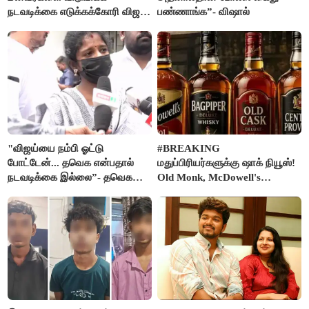
நடவடிக்கை எடுக்கக்கோரி விஜய்
பண்ணாங்க”- விஷால்
கடிதம்
"விஜய்யை நம்பி ஓட்டு
#BREAKING
போட்டேன்... தவெக என்பதால்
மதுப்பிரியர்களுக்கு ஷாக் நியூஸ்!
நடவடிக்கை இல்லை”- தவெக
Old Monk, McDowell's
நிர்வாகியால் பாதிக்கப்பட்ட பெண்
மதுபானங்களை விற்பனை செய்ய
கதறல்
FSSAI தடை