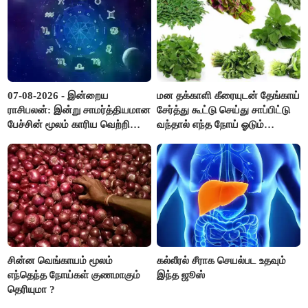
07-08-2026 - இன்றைய
மன தக்காளி கீரையுடன் தேங்காய்
ராசிபலன்: இன்று சாமர்த்தியமான
சேர்த்து கூட்டு செய்து சாப்பிட்டு
பேச்சின் மூலம் காரிய வெற்றி
வந்தால் எந்த நோய் ஓடும்
உண்டாகும். அடுத்தவரை நம்பி
தெரியுமா ?
பொறுப்புகளை ஒப்படைப்பதில்
கவனம் தேவை..!
சின்ன வெங்காயம் மூலம்
கல்லீரல் சீராக செயல்பட உதவும்
எந்தெந்த நோய்கள் குணமாகும்
இந்த ஜூஸ்
தெரியுமா ?