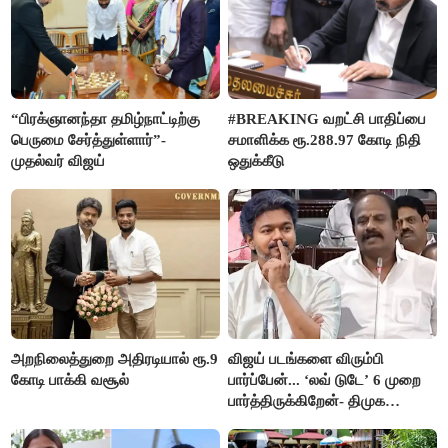
“பிரக்ஞானந்தா தமிழ்நாட்டிற்கு
#BREAKING வறட்சி பாதிப்பை
பெருமை சேர்த்துள்ளார்”-
சமாளிக்க ரூ.288.97 கோடி நிதி
முதல்வர் விஜய்
ஒதுக்கீடு
அறநிலைத்துறை அதிரடியால் ரூ.9
விஜய் படங்களை விரும்பி
கோடி பாக்கி வசூல்
பார்ப்பேன்... ‘லவ் டுடே’ 6 முறை
பார்த்திருக்கிறேன்- திமுக
எம்.எல்.ஏ.நெகிழ்ச்சி