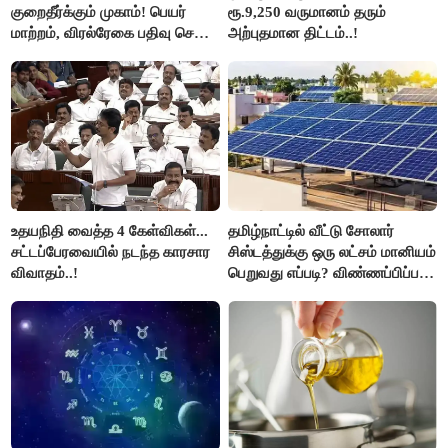
குறைதீர்க்கும் முகாம்! பெயர்
ரூ.9,250 வருமானம் தரும்
மாற்றம், விரல்ரேகை பதிவு செய்ய
அற்புதமான திட்டம்..!
அரிய வாய்ப்பு!
உதயநிதி வைத்த 4 கேள்விகள்...
தமிழ்நாட்டில் வீட்டு சோலார்
சட்டப்பேரவையில் நடந்த காரசார
சிஸ்டத்துக்கு ஒரு லட்சம் மானியம்
விவாதம்..!
பெறுவது எப்படி? விண்ணப்பிப்பது
எப்படி?