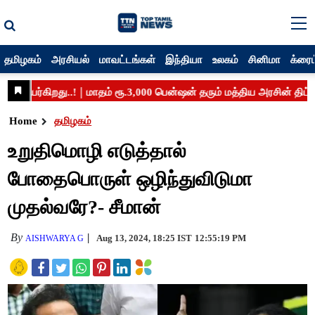
தமிழகம்
அரசியல்
மாவட்டங்கள்
இந்தியா
உலகம்
சினிமா
க்ரைம
Home
தமிழகம்
உறுதிமொழி எடுத்தால்
போதைபொருள் ஒழிந்துவிடுமா
முதல்வரே?- சீமான்
By
Aug 13, 2024, 18:25 IST
12:55:19 PM
AISHWARYA G