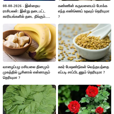
08-08-2026 - இன்றைய
கண்ணின் கருவளையம் போக்க
ராசிபலன்: இன்று தடைபட்ட
எந்த எண்ணெய் உதவும் தெரியுமா
காரியங்களில் தடை நீங்கும்.
?
பணவரத்து எதிர்பார்த்தபடி
இருக்கும். ஆன்மீக எண்ணம்
அதிகரிக்கும்..!
வாழைப்பழ மசியலை தினமும்
சுகர் பேஷண்டுகள் வெந்தயத்தை
முகத்தில் பூசினால் என்னாகும்
எப்படி சாப்பிடணும் தெரியுமா ?
தெரியுமா ?