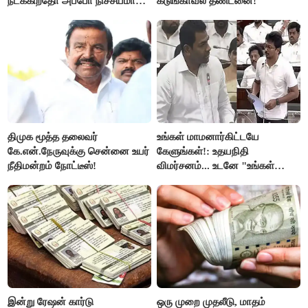
நடக்கிறதோ அப்போ நிச்சயமாக
கடுங்காவல் தண்டனை!
ரஜினி ₹1 கோடி தருவார் - லதா
ரஜினிகாந்த்..!
திமுக மூத்த தலைவர்
உங்கள் மாமனார்கிட்டயே
கே.என்.நேருவுக்கு சென்னை உயர்
கேளுங்கள்!: உதயநிதி
நீதிமன்றம் நோட்டீஸ்!
விமர்சனம்... உடனே "உங்கள்
அப்பாவிடம் கேளுங்கள்" என
ஆதவ் அர்ஜுனா பதிலடி!
இன்று ரேஷன் கார்டு
ஒரு முறை முதலீடு, மாதம்