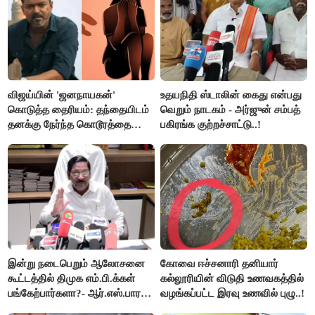
விஜய்யின் 'ஜனநாயகன்'
உதயநிதி ஸ்டாலின் கைது என்பது
கொடுத்த தைரியம்: தந்தையிடம்
வெறும் நாடகம் - அர்ஜுன் சம்பத்
தனக்கு நேர்ந்த கொடூரத்தை
பகிரங்க குற்றச்சாட்டு..!
கூறிய சிறுமி!
இன்று நடைபெறும் ஆலோசனை
கோவை ஈச்சனாரி தனியார்
கூட்டத்தில் திமுக எம்.பி.க்கள்
கல்லூரியின் விடுதி உணவகத்தில்
பங்கேற்பார்களா?- ஆர்.எஸ்.பாரதி
வழங்கப்பட்ட இரவு உணவில் புழு..!
விளக்கம்..!