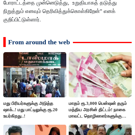
போராட்டத்தை முன்னெடுத்து, உறுதியாகத் தடுத்து
நிறுத்தும் எனவும் தெரிவித்துக்கொள்கிறேன்” எனக்
குறிப்பிட்டுள்ளார்.
From around the web
மது பிரியர்களுக்கு அடுத்த
மாதம் ரூ.3,000 பென்ஷன் தரும்
ஷாக்..! மது பாட்டிலுக்கு ரூ.20
மத்திய அரசின் திட்டம்! நாகை
உயர்கிறது..!
மாவட்ட தொழிலாளர்களுக்கு
ஆட்சியர் வெளியிட்ட சூப்பர்
செய்தி!