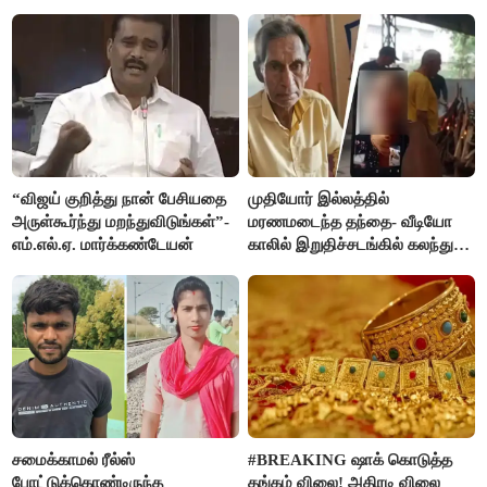
விஜய் கடிதம்
“விஜய் குறித்து நான் பேசியதை
முதியோர் இல்லத்தில்
அருள்கூர்ந்து மறந்துவிடுங்கள்”-
மரணமடைந்த தந்தை- வீடியோ
எம்.எல்.ஏ. மார்க்கண்டேயன்
காலில் இறுதிச்சடங்கில் கலந்து
கொண்ட மகள்கள்
சமைக்காமல் ரீல்ஸ்
#BREAKING ஷாக் கொடுத்த
போட்டுக்கொண்டிருந்த
தங்கம் விலை! அதிரடி விலை