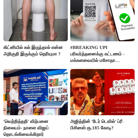
கிட்னியில் கல் இருந்தால் என்ன
#BREAKING UPI
அறிகுறி இருக்கும் தெரியுமா ?
பரிவர்த்தனைக்கு கட்டணம் -
மக்களவையில் மசோதா
நிறைவேற்றம்!
'வெற்றித்தறி' விற்பனை
அஜித்தின் 'டேர் டெவில்' ப்ரீ-
நிலையம்- நாளை விஜய்
பிசினஸ் ரூ.185 கோடி?
தொடங்கிவைக்கிறார்