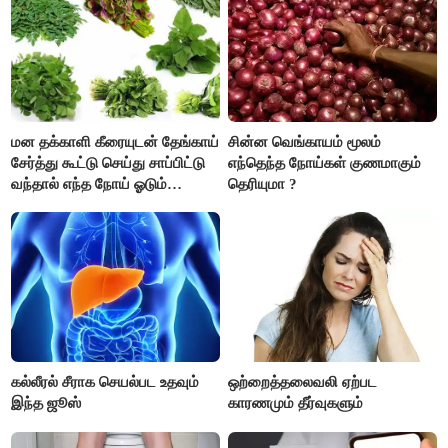
கவனம் தேவை..!
மன தக்காளி கீரையுடன் தேங்காய்
சின்ன வெங்காயம் மூலம்
சேர்த்து கூட்டு செய்து சாப்பிட்டு
எந்தெந்த நோய்கள் குணமாகும்
வந்தால் எந்த நோய் ஓடும்
தெரியுமா ?
தெரியுமா ?
கல்லீரல் சீராக செயல்பட உதவும்
ஒற்றைத்தலைவலி ஏற்பட
இந்த ஜூஸ்
காரணமும் தீர்வுகளும்