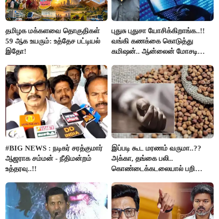
தமிழக மக்களவை தொகுதிகள்
புதுசு புதுசா யோசிக்கிறாங்க..!!
59 ஆக உயரும்: உத்தேச பட்டியல்
வங்கி கணக்கை கொடுத்து
இதோ!
கமிஷன்.. ஆன்லைன் மோசடி
கும்பலுக்கு உதவிய வாலிபர்
கைது..!!
#BIG NEWS : நடிகர் சரத்குமார்
இப்படி கூட மரணம் வருமா..??
ஆஜராக சம்மன் - நீதிமன்றம்
அக்கா, தங்கை பலி..
உத்தரவு..!!
கொண்டைக்கடலையால் பறிபோன
உயிர்கள்..!!