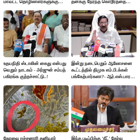
மாவட்ட தொழிலாளர்களுக்கு
தனக்கு நேர்ந்த கொடூரத்தை
ஆட்சியர் வெளியிட்ட சூப்பர்
கூறிய சிறுமி!
செய்தி!
உதயநிதி ஸ்டாலின் கைது என்பது
இன்று நடைபெறும் ஆலோசனை
வெறும் நாடகம் - அர்ஜுன் சம்பத்
கூட்டத்தில் திமுக எம்.பி.க்கள்
பகிரங்க குற்றச்சாட்டு..!
பங்கேற்பார்களா?- ஆர்.எஸ்.பாரதி
விளக்கம்..!
கோவை ஈச்சனாரி தனியார்
இந்த படிப்பிற்கு 'நீட்' தேர்வு