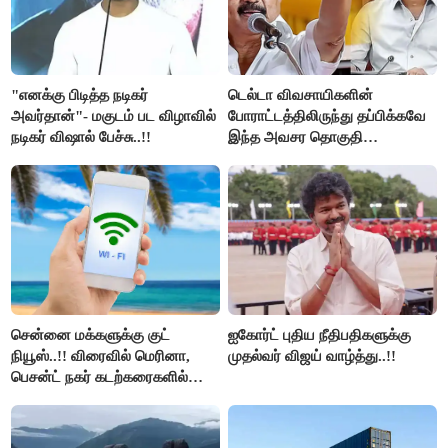
"எனக்கு பிடித்த நடிகர்
டெல்டா விவசாயிகளின்
அவர்தான்"- மகுடம் பட விழாவில்
போராட்டத்திலிருந்து தப்பிக்கவே
நடிகர் விஷால் பேச்சு..!!
இந்த அவசர தொகுதி
மறுவரையறை நாடகத்தை
அரங்கேற்றுகிறார் முதலமைச்சர் -
திமுக ஐடி விங்..!!
சென்னை மக்களுக்கு குட்
ஐகோர்ட் புதிய நீதிபதிகளுக்கு
நியூஸ்..!! விரைவில் மெரினா,
முதல்வர் விஜய் வாழ்த்து..!!
பெசன்ட் நகர் கடற்கரைகளில்
இலவச Wi-Fi வசதி..!!