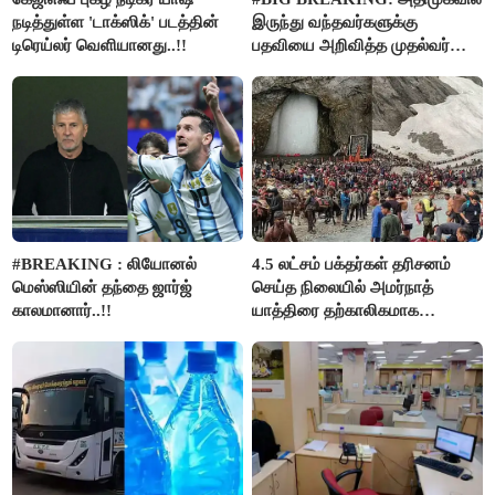
நடித்துள்ள 'டாக்‌ஸிக்' படத்தின்
இருந்து வந்தவர்களுக்கு
டிரெய்லர் வெளியானது..!!
பதவியை அறிவித்த முதல்வர்
விஜய்..!!
#BREAKING : லியோனல்
4.5 லட்சம் பக்தர்கள் தரிசனம்
மெஸ்ஸியின் தந்தை ஜார்ஜ்
செய்த நிலையில் அமர்நாத்
காலமானார்..!!
யாத்திரை தற்காலிகமாக
நிறுத்தம்..!!