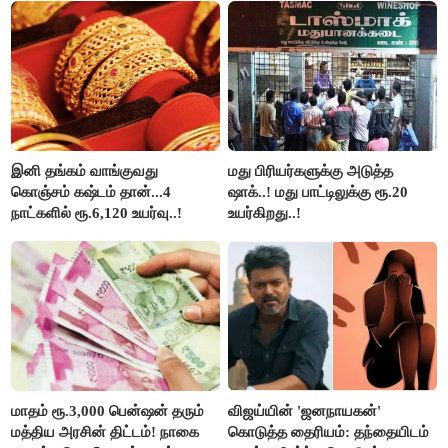
பங்கேற்பார்கள் - மாணிக்கம்
தாகூர்..!!
இனி தங்கம் வாங்குவது
மது பிரியர்களுக்கு அடுத்த
கொஞ்சம் கஷ்டம் தான்...4
ஷாக்..! மது பாட்டிலுக்கு ரூ.20
நாட்களில் ரூ.6,120 உயர்வு..!
உயர்கிறது..!
மாதம் ரூ.3,000 பென்ஷன் தரும்
விஜய்யின் 'ஜனநாயகன்'
மத்திய அரசின் திட்டம்! நாகை
கொடுத்த தைரியம்: தந்தையிடம்