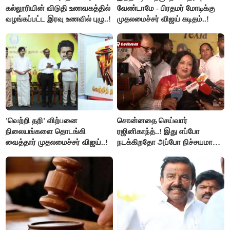
கல்லூரியின் விடுதி உணவகத்தில்
வேண்டாமே - பிரதமர் மோடிக்கு
வழங்கப்பட்ட இரவு உணவில் புழு..!
முதலமைச்சர் விஜய் கடிதம்..!
'வெற்றி தறி' விற்பனை
சொன்னதை செய்வார்
நிலையங்களை தொடங்கி
ரஜினிகாந்த்..! இது எப்போ
வைத்தார் முதலமைச்சர் விஜய்..!
நடக்கிறதோ அப்போ நிச்சயமாக
ரஜினி ₹1 கோடி தருவார் - லதா
ரஜினிகாந்த்..!