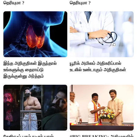
தெரியுமா ?
தெரியுமா ?
இந்த அறிகுறிகள் இருந்தால்
யூரிக் அமிலம் அதிகரிப்பால்
உங்களுக்கு தைராய்டு
உடலில் உண்டாகும் அறிகுறிகள்
இருக்குன்னு அர்த்தம்
கேஜிஎஃப் புகழ் நடிகர் யாஷ்
#BIG BREAKING: அதிமுகவில்