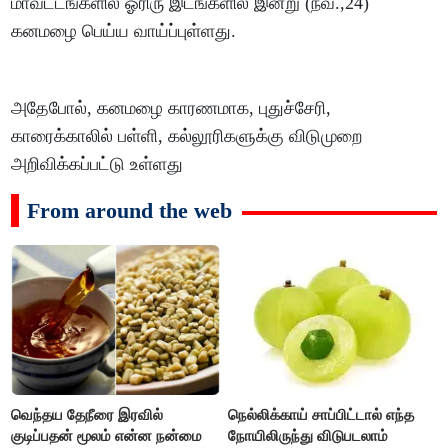
மாவட்டங்களில் ஓரிரு இடங்களில் இன்று (நவ.,24)
கனமழை பெய்ய வாய்ப்புள்ளது.
அதேபோல், கனமழை காரணமாக, புதுச்சேரி,
காரைக்காலில் பள்ளி, கல்லூரிகளுக்கு விடுமுறை
அறிவிக்கப்பட்டு உள்ளது
From around the web
வெந்தய தேநீரை இரவில்
நெல்லிக்காய் சாப்பிட்டால் எந்த
குடிப்பதன் மூலம் என்ன நன்மை
நோயிலிருந்து விடுபடலாம்