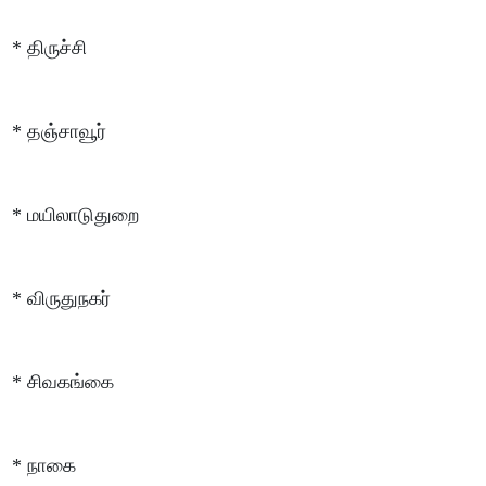
* திருச்சி
* தஞ்சாவூர்
* மயிலாடுதுறை
* விருதுநகர்
* சிவகங்கை
* நாகை