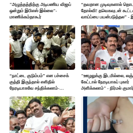
"அழுத்தத்திற்கு அடிபணிய விஜய்
“தவறான முடிவுகளால் தொட
ஒன்றும் இபிஎஸ் இல்லை"-
தோல்வி! தவெகவுடன் கூட்
மாணிக்கம்தாகூர்
வாய்ப்பை பயன்படுத்தல” - 
மீது சரமாரி குற்றச்சாட்டு
“நாட்டை குடும்பம்” என பச்சைக்
"ஊழலுக்கு இடமில்லை, லஞ்
குத்தி இருந்தால் எளிதில்
கேட்டால் நேரடியாகப் புகார்
நேரடியாகவே சந்திக்கலாம்-
அளிக்கலாம்" - நிர்மல் குமார
சரத்குமார்