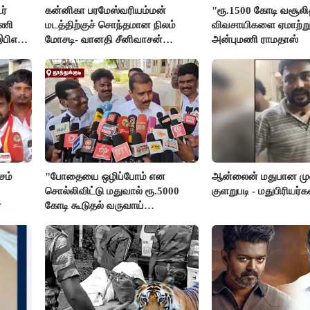
ர்
கன்னிகா பரமேஸ்வரியம்மன்
"ரூ.1500 கோடி வசூலித்
டணி
மடத்திற்குச் சொந்தமான நிலம்
விவசாயிகளை ஏமாற்று
இபிஎஸ்
மோசடி- வானதி சீனிவாசன்
அன்புமணி ராமதாஸ்
கண்டனம்
சம்
"போதையை ஒழிப்போம் என
ஆன்லைன் மதுபான முன
சொல்லிவிட்டு மதுவால் ரூ.5000
குளறுபடி - மதுபிரியர்கள
்
கோடி கூடுதல் வருவாய்
கிடைக்கும்னு சொல்றாங்க”-
மார்க்கண்டேயன்