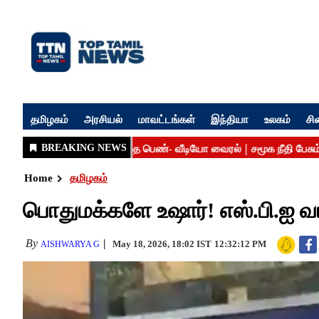
தமிழகம்
அரசியல்
மாவட்டங்கள்
இந்தியா
உலகம்
சி
Home
தமிழகம்
பொதுமக்களே உஷார்! எஸ்.பி.ஐ வங
By
May 18, 2026, 18:02 IST
12:32:12 PM
AISHWARYA G