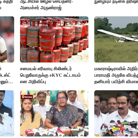
ி கதறி
ஆட்சியில் ஊழல் செய்தனர்-
நுழையும் நடிகை த்ரிஷ
்
அமைச்சர் அருண்ராஜ்
்
சமையல் எரிவாயு சிலிண்டர்
மகாராஷ்டிராவில் அதிர்ச
டெஸ்ட்
பெறுவோருக்கு eKYC கட்டாயம்
பாராமதி அருகே விபத்
சனும்
என அறிவிப்பு
தனியார் பயிற்சி விமா