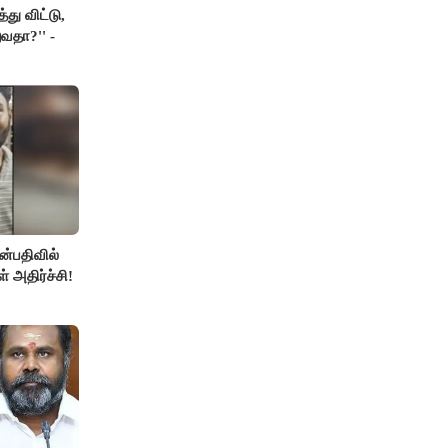
து விட்டு,
வதா?'' -
்பதிவில்
் அதிர்ச்சி!