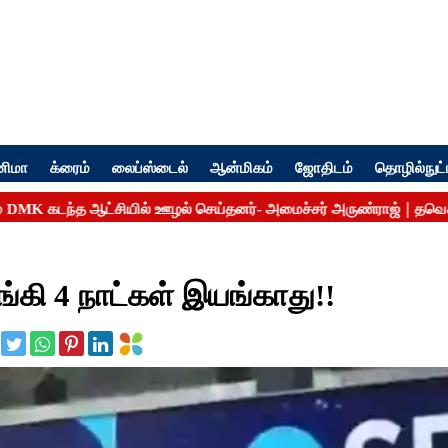
னிமா
க்ரைம்
லைப்ஸ்டைல்
ஆன்மிகம்
ஜோதிடம்
தொழில்நுட்
்கி 4 நாட்கள் இயங்காது!!