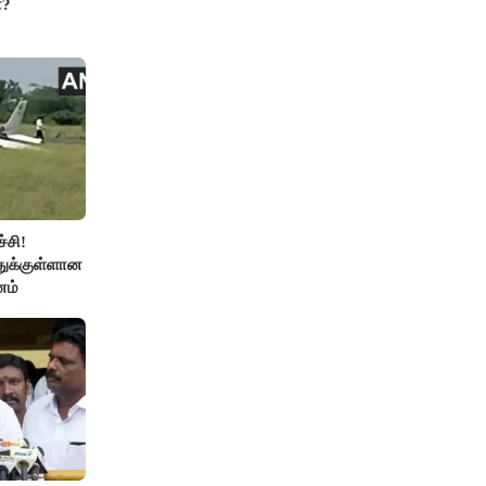
ா?
்சி!
துக்குள்ளான
னம்