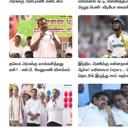
அரசுக்கு அன்புமணி கண்டனம்
மரங்களை கட்டி அணைத்தபட
அழுத பெண்- வீடியோ வைரல
தவெக அரசுக்கு வாக்களித்தது
இந்திய அணிக்கு என்னதான
ஏன்? - எஸ்.பி. வேலுமணி விளக்கம்
ஆச்சு? வரிசையா Injury... 
தொடரில் இருந்து சாய் சுதர்
விலகல்