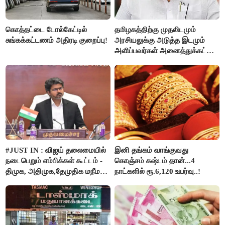
கொத்தட்டை டோல்கேட்டில்
தமிழகத்திற்கு முதலிடமும்
சுங்கக்கட்டணம் அதிரடி குறைப்பு!
அரசியலுக்கு அடுத்த இடமும்
அளிப்பவர்கள் அனைத்துக்கட்சி
கூட்டத்தில் நிச்சயம்
பங்கேற்பார்கள் - மாணிக்கம்
தாகூர்..!!
#JUST IN : விஜய் தலைமையில்
இனி தங்கம் வாங்குவது
நடைபெறும் எம்பிக்கள் கூட்டம் -
கொஞ்சம் கஷ்டம் தான்...4
திமுக, அதிமுக,தேமுதிக மநீம
நாட்களில் ரூ.6,120 உயர்வு..!
புறக்கணிப்பு..!