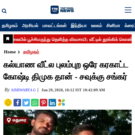
தமிழகம்
அரசியல்
மாவட்டங்கள்
இந்தியா
உலகம்
சினிமா
க்ரைம
Home
தமிழகம்
கல்யாண வீட்ல புலம்புற ஒரே கரகாட்ட
கோஷ்டி திமுக தான் - சவுக்கு சங்கர்
By
Jun 29, 2026, 16:12 IST
10:42:09 AM
AISHWARYA G