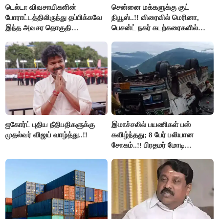
டெல்டா விவசாயிகளின்
சென்னை மக்களுக்கு குட்
போராட்டத்திலிருந்து தப்பிக்கவே
நியூஸ்..!! விரைவில் மெரினா,
இந்த அவசர தொகுதி
பெசன்ட் நகர் கடற்கரைகளில்
மறுவரையறை நாடகத்தை
இலவச Wi-Fi வசதி..!!
அரங்கேற்றுகிறார் முதலமைச்சர் -
திமுக ஐடி விங்..!!
ஐகோர்ட் புதிய நீதிபதிகளுக்கு
இமாச்சலில் பயணிகள் பஸ்
முதல்வர் விஜய் வாழ்த்து..!!
கவிழ்ந்தது; 8 பேர் பலியான
சோகம்..!! பிரதமர் மோடி
இரங்கல்..!!