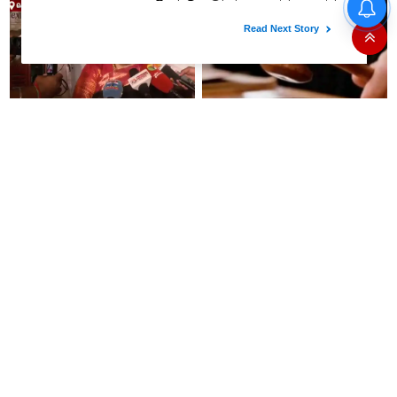
நியூஸ்..!! விரைவில் மெரினா,
பெசன்ட் நகர் கடற்கரைகளில்
இலவச Wi-Fi வசதி..!!
சொன்னதை செய்வார்
12 வயது சிறுமியை சீரழித்த
ரஜினிகாந்த்..! இது எப்போ
இளைஞருக்கு 10 ஆண்டுகள்
நடக்கிறதோ அப்போ நிச்சயமாக
கடுங்காவல் தண்டனை!
ரஜினி ₹1 கோடி தருவார் - லதா
ரஜினிகாந்த்..!
திமுக மூத்த தலைவர்
உங்கள் மாமனார்கிட்டயே
கே.என்.நேருவுக்கு சென்னை உயர்
கேளுங்கள்!: உதயநிதி
நீதிமன்றம் நோட்டீஸ்!
விமர்சனம்... உடனே "உங்கள்