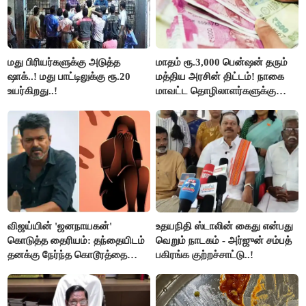
மது பிரியர்களுக்கு அடுத்த
மாதம் ரூ.3,000 பென்ஷன் தரும்
ஷாக்..! மது பாட்டிலுக்கு ரூ.20
மத்திய அரசின் திட்டம்! நாகை
உயர்கிறது..!
மாவட்ட தொழிலாளர்களுக்கு
ஆட்சியர் வெளியிட்ட சூப்பர்
செய்தி!
விஜய்யின் 'ஜனநாயகன்'
உதயநிதி ஸ்டாலின் கைது என்பது
கொடுத்த தைரியம்: தந்தையிடம்
வெறும் நாடகம் - அர்ஜுன் சம்பத்
தனக்கு நேர்ந்த கொடூரத்தை
பகிரங்க குற்றச்சாட்டு..!
கூறிய சிறுமி!