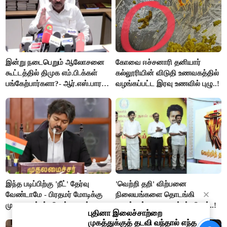
இன்று நடைபெறும் ஆலோசனை
கோவை ஈச்சனாரி தனியார்
கூட்டத்தில் திமுக எம்.பி.க்கள்
கல்லூரியின் விடுதி உணவகத்தில்
பங்கேற்பார்களா?- ஆர்.எஸ்.பாரதி
வழங்கப்பட்ட இரவு உணவில் புழு..!
விளக்கம்..!
இந்த படிப்பிற்கு 'நீட்' தேர்வு
'வெற்றி தறி' விற்பனை
வேண்டாமே - பிரதமர் மோடிக்கு
நிலையங்களை தொடங்கி
முதலமைச்சர் விஜய் கடிதம்..!
வைத்தார் முதலமைச்சர் விஜய்..!
சென்னை மக்களுக்கு குட்