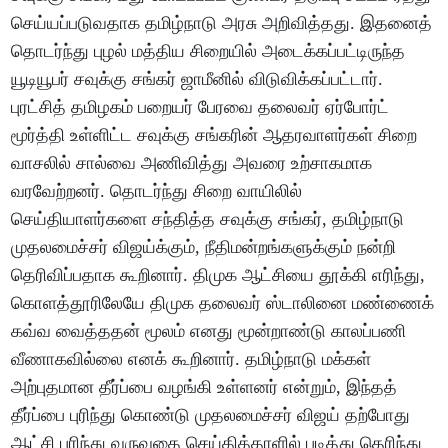
செய்யப்படுவதாக தமிழ்நாடு அரசு அறிவித்தது. இதனைத்
தொடர்ந்து புழல் மத்திய சிறையில் அடைக்கப்பட்டிருந்த
யூடியூபர் சவுக்கு சங்கர் ஜாமீனில் விடுவிக்கப்பட்டார்.
புரட்சித் தமிழகம் பறையர் பேரவை தலைவர் ஏர்போர்ட்
மூர்த்தி உள்ளிட்ட சவுக்கு சங்கரின் ஆதரவாளர்கள் சிறை
வாசலில் சால்வை அணிவித்து அவரை உற்சாகமாக
வரவேற்றனர். தொடர்ந்து சிறை வாயிலில்
செய்தியாளர்களை சந்தித்த சவுக்கு சங்கர், தமிழ்நாடு
முதலமைச்சர் விஜய்க்கும், நீதிமன்றங்களுக்கும் நன்றி
தெரிவிப்பதாக கூறினார். திமுக ஆட்சியை தூக்கி எரிந்து,
கொளத்தூரிலேயே திமுக தலைவர் ஸ்டாலினை மண்ணைக்
கவ்வ வைத்ததன் மூலம் எனது மூன்றாண்டு காலப்பணி
வீணாகவில்லை எனக் கூறினார். தமிழ்நாடு மக்கள்
அற்புதமான தீர்ப்பை வழங்கி உள்ளனர் என்றும், இந்தத்
தீர்ப்பை புரிந்து கொண்டு முதலமைச்சர் விஜய் தற்போது
ஆட்சி புரிந்து வருவதை செய்தித்தாளில் படித்து தெரிந்து