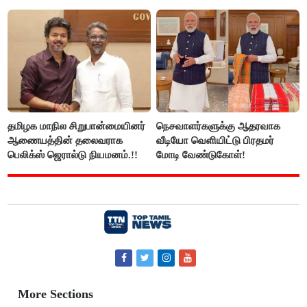
இல்லை - உதயநிதிக்கு முதல்வர்
விஜய் பதில்!
தமிழக மாநில சிறுபான்மையினர்
நெசவாளர்களுக்கு ஆதரவாக
ஆணையத்தின் தலைவராக
வீடியோ வெளியிட்டு பிரதமர்
பெலிக்ஸ் ஜெரால்டு நியமனம்.!!
மோடி வேண்டுகோள்!
More Sections