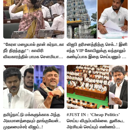
"கேரள மழையால் தான் கர்நாடகா
விஐபி தரிசனத்திற்கு செக்..! இனி
நீர் திறந்தது!": காவிரி
எந்த VIP கோயிலுக்கு வந்தாலும்
விவகாரத்தில் பாமக சௌமியா
கண்டிப்பாக இதை செய்யணும் -
அன்புமணி சாடல்!
அமைச்சர் ரமேஷ்..!
தமிழ்நாட்டு மக்களுக்காக அந்த
#JUST IN : ‘Cheap Politics’
அவமானத்தையும் தாங்குவேன்..
செய்ய விரும்பவில்லை. துளிகூட
முதலமைச்சர் விஜய்..!
அரசியல் செய்யும் எண்ணம்