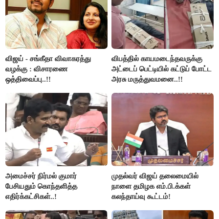
விஜய் - சங்கீதா விவாகரத்து
விபத்தில் காயமடைந்தவருக்கு
வழக்கு : விசாரணை
அட்டைப் பெட்டியில் கட்டுப் போட்ட
ஒத்திவைப்பு..!!
அரசு மருத்துவமனை..!!
அமைச்சர் நிர்மல் குமார்
முதல்வர் விஜய் தலைமையில்
பேசியதும் கொந்தளித்த
நாளை தமிழக எம்.பி.க்கள்
எதிர்க்கட்சிகள்..!
கலந்தாய்வு கூட்டம்!