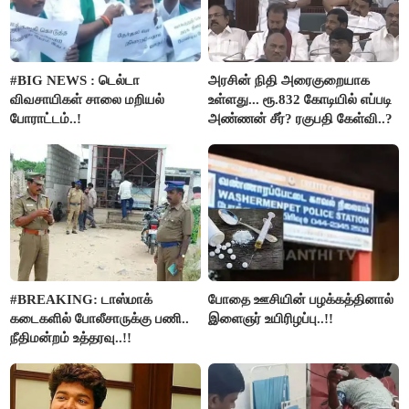
#BIG NEWS : டெல்டா
அரசின் நிதி அரைகுறையாக
விவசாயிகள் சாலை மறியல்
உள்ளது... ரூ.832 கோடியில் எப்படி
போராட்டம்..!
அண்ணன் சீர்? ரகுபதி கேள்வி..?
#BREAKING: டாஸ்மாக்
போதை ஊசியின் பழக்கத்தினால்
கடைகளில் போலீசாருக்கு பணி..
இளைஞர் உயிரிழப்பு..!!
நீதிமன்றம் உத்தரவு..!!