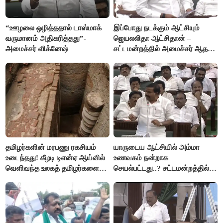
“ஊழலை ஒழித்ததால் டாஸ்மாக்
இப்போது நடக்கும் ஆட்சியும்
வருமானம் அதிகரித்தது”-
ஜெயலலிதா ஆட்சிதான் –
அமைச்சர் விக்னேஷ்
சட்டமன்றத்தில் அமைச்சர் ஆதவ்
அர்ஜுனா அதிரடி பேச்சு!
தமிழர்களின் மரபணு ரகசியம்
யாருடைய ஆட்சியில் அம்மா
உடைந்தது! கீழடி டிஎன்ஏ ஆய்வில்
உணவகம் நன்றாக
வெளிவந்த உலகத் தமிழர்களை
செயல்பட்டது..? சட்டமன்றத்தில்
மெய்சிலிர்க்க வைக்கும் உண்மை!
நடந்த காரசார விவாதம்..!