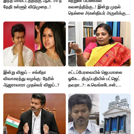
இந்த மாவட்டத்திற்கு ஆக. 10-ந்
சுற்றுலா பயணிகள்
தேதி உள்ளூர் விடுமுறை..!
கவனத்திற்கு..! இன்று முதல்
நெல்லை அகஸ்தியர் அருவிக்கு
செல்ல தடை..!
இன்று விஜய் – சங்கீதா
சட்டப்பேரவையில் ஜெபமாலை
விவாகரத்து வழக்கு: நேரில்
ஓகே... திருப்பதியில் பட்ஜெட்
ஆஜராவாரா முதல்வர் விஜய்..?
தவறா..?: சு.வெங்கடேசன்,
திருமாவளவனுக்கு தமிழிசை
கேள்வி..!