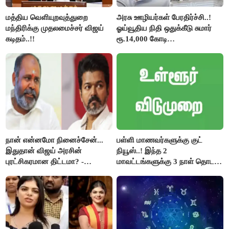
மத்திய வெளியுறவுத்துறை
அரசு ஊழியர்கள் பேரதிர்ச்சி..!
மந்திரிக்கு முதலமைச்சர் விஜய்
ஓய்வூதிய நிதி ஒதுக்கீடு சுமார்
கடிதம்..!!
ரூ.14,000 கோடி
குறைக்கப்பட்டுள்ளது..!
நான் என்னமோ நினைச்சேன்...
பள்ளி மாணவர்களுக்கு குட்
இதுதான் விஜய் அரசின்
நியூஸ்..! இந்த 2
புரட்சிகரமான திட்டமா? -
மாவட்டங்களுக்கு 3 நாள் தொடர்
ஆர்.பி.உதயகுமார்..!
விடுமுறை..!