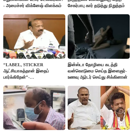
- அமைச்சர் விக்னேஷ் விளக்கம்
சேகர்பாபு கார் தடுத்து நிறுத்தம்
“LABEL, STICKER
இன்ஸ்டா தோழியை கடத்தி
ஆட்சியாகத்தான் இதைப்
வன்கொடுமை செய்த இளைஞர்-
பார்க்கிறேன்”-
உணவு ஆர்டர் செய்து சிக்கினான்
எம்.ஆர்.கே.பன்னீர்செல்வம்