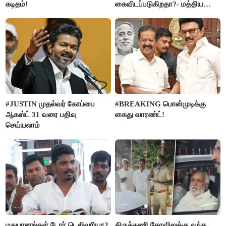
கடிதம்!
கைவிடப்படுகிறதா?- மத்திய
அரசு விளக்கம்
#JUSTIN முதல்வர் கோப்பை
#BREAKING பொன்முடிக்கு
ஆகஸ்ட் 31 வரை பதிவு
கைது வாரண்ட்!
செய்யலாம்
மதுபானங்கள் டோர் டெலிவரியா?
திருத்தணி கோவிலுக்கு வந்த