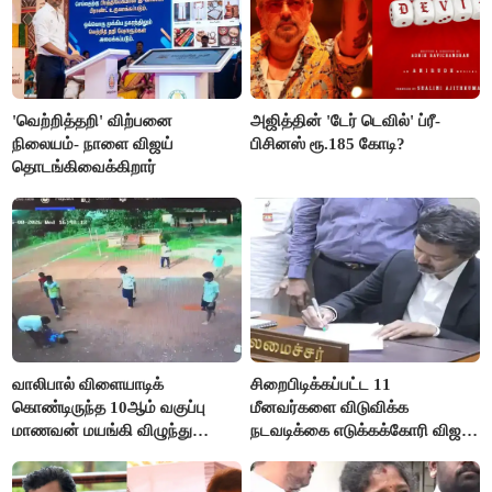
'வெற்றித்தறி' விற்பனை
அஜித்தின் 'டேர் டெவில்' ப்ரீ-
நிலையம்- நாளை விஜய்
பிசினஸ் ரூ.185 கோடி?
தொடங்கிவைக்கிறார்
வாலிபால் விளையாடிக்
சிறைபிடிக்கப்பட்ட 11
கொண்டிருந்த 10ஆம் வகுப்பு
மீனவர்களை விடுவிக்க
மாணவன் மயங்கி விழுந்து
நடவடிக்கை எடுக்கக்கோரி விஜய்
உயிரிழப்பு
கடிதம்