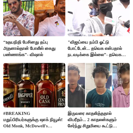
“உதயநிதி பேசினது தப்பு
"விஜய்யை நம்பி ஓட்டு
அதனால்தான் போலீஸ் கைது
போட்டேன்... தவெக என்பதால்
பண்ணாங்க”- விஷால்
நடவடிக்கை இல்லை”- தவெக
நிர்வாகியால் பாதிக்கப்பட்ட பெண்
கதறல்
#BREAKING
இருவரை காதலித்ததால்
மதுப்பிரியர்களுக்கு ஷாக் நியூஸ்!
விபரீதம்... 2 காதலன்களும்
Old Monk, McDowell's
சேர்ந்து சிறுமியை கூட்டு
மதுபானங்களை விற்பனை செய்ய
வன்கொடுமை செய்து கொலை