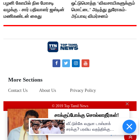
பழனி கோயில் நில மோசடி
ஒட்டுமொத்த ‘விவசாயிகளுக்கும்
வழக்கு - சார் பதிவாளர் ஜஸ்டின்
மொட்டை’ அடித்து துரோகம்-
மணிகண்டன் கைது
அப்பாவு விமர்சனம்
More Sections
Contact Us
About Us
Privacy Policy
© 2019 Top Tamil News
வீட்டுக்கே வருமா டாஸ்மாக்
சரக்கு? பரவிய வதந்திக்கு
அமைச்சர் விக்னேஷ் கொடுத்த