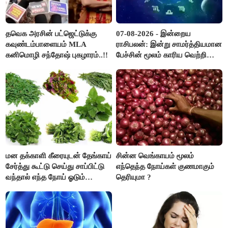
தவெக அரசின் பட்ஜெட்டுக்கு
07-08-2026 - இன்றைய
கவுண்டம்பாளையம் MLA
ராசிபலன்: இன்று சாமர்த்தியமான
கனிமொழி சந்தோஷ் புகழாரம்..!!
பேச்சின் மூலம் காரிய வெற்றி
உண்டாகும். அடுத்தவரை நம்பி
பொறுப்புகளை ஒப்படைப்பதில்
கவனம் தேவை..!
மன தக்காளி கீரையுடன் தேங்காய்
சின்ன வெங்காயம் மூலம்
சேர்த்து கூட்டு செய்து சாப்பிட்டு
எந்தெந்த நோய்கள் குணமாகும்
வந்தால் எந்த நோய் ஓடும்
தெரியுமா ?
தெரியுமா ?