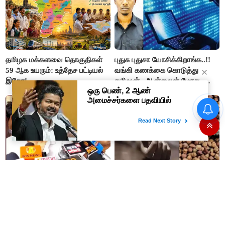
தமிழக மக்களவை தொகுதிகள்
புதுசு புதுசா யோசிக்கிறாங்க..!!
59 ஆக உயரும்: உத்தேச பட்டியல்
வங்கி கணக்கை கொடுத்து
இதோ!
கமிஷன்.. ஆன்லைன் மோசடி
கும்பலுக்கு உதவிய வாலிபர்
கைது..!!
#BIG NEWS : நடிகர் சரத்குமார்
இப்படி கூட மரணம் வருமா..??
ஆஜராக சம்மன் - நீதிமன்றம்
அக்கா, தங்கை பலி..
உத்தரவு..!!
கொண்டைக்கடலையால் பறிபோன
உயிர்கள்..!!