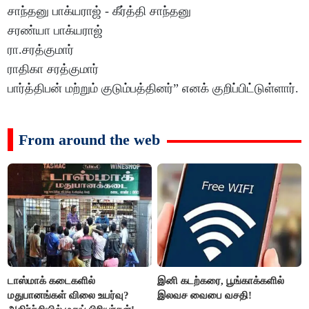
சாந்தனு பாக்யராஜ் - கீர்த்தி சாந்தனு
சரண்யா பாக்யராஜ்
ரா.சரத்குமார்
ராதிகா சரத்குமார்
பார்த்திபன் மற்றும் குடும்பத்தினர்” எனக் குறிப்பிட்டுள்ளார்.
From around the web
டாஸ்மாக் கடைகளில்
இனி கடற்கரை, பூங்காக்களில்
மதுபானங்கள் விலை உயர்வு?
இலவச வைபை வசதி!