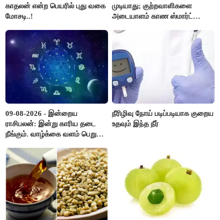
காதலன் என்ற பெயரில் புது வகை
முடியாது; குற்றவாளிகளை
மோசடி..!
அடையாளம் காண ஸ்மார்ட்
கண்ணாடிகளை பயன்படுத்த
போலீசார் முடிவு..!
09-08-2026 - இன்றைய
நீரிழிவு நோய் படிப்படியாக குறைய
ராசிபலன்: இன்று காரிய தடை
உதவும் இந்த நீர்
நீங்கும். வாழ்க்கை வளம் பெறும்.
எதிரில் இருப்பவர்களை
எடைபோடுவது நல்லது..!