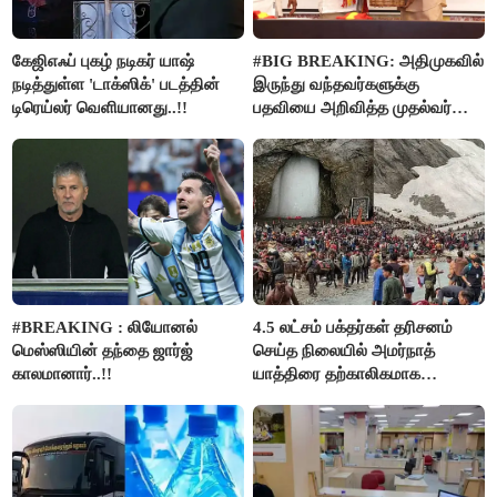
கேஜிஎஃப் புகழ் நடிகர் யாஷ்
#BIG BREAKING: அதிமுகவில்
நடித்துள்ள 'டாக்‌ஸிக்' படத்தின்
இருந்து வந்தவர்களுக்கு
டிரெய்லர் வெளியானது..!!
பதவியை அறிவித்த முதல்வர்
விஜய்..!!
#BREAKING : லியோனல்
4.5 லட்சம் பக்தர்கள் தரிசனம்
மெஸ்ஸியின் தந்தை ஜார்ஜ்
செய்த நிலையில் அமர்நாத்
காலமானார்..!!
யாத்திரை தற்காலிகமாக
நிறுத்தம்..!!