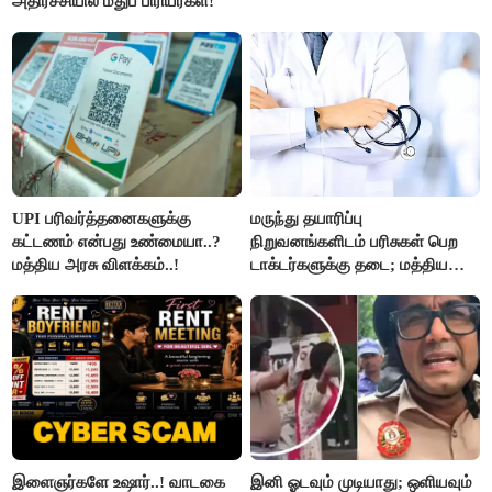
அதிர்ச்சியில் மதுப் பிரியர்கள்!
UPI பரிவர்த்தனைகளுக்கு
மருந்து தயாரிப்பு
கட்டணம் என்பது உண்மையா..?
நிறுவனங்களிடம் பரிசுகள் பெற
மத்திய அரசு விளக்கம்..!
டாக்டர்களுக்கு தடை; மத்திய
அரசு உத்தரவு..!
இளைஞர்களே உஷார்..! வாடகை
இனி ஓடவும் முடியாது; ஒளியவும்