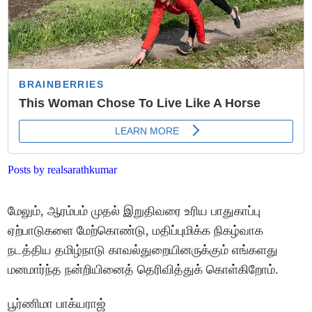
Posts by realsarathkumar
மேலும், ஆரம்பம் முதல் இறுதிவரை உரிய பாதுகாப்பு
ஏற்பாடுகளை மேற்கொண்டு, மதிப்புமிக்க நிகழ்வாக
நடத்திய தமிழ்நாடு காவல்துறையினருக்கும் எங்களது
மனமார்ந்த நன்றியினைத் தெரிவித்துக் கொள்கிறோம்.
பூர்ணிமா பாக்யராஜ்