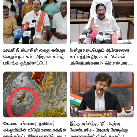
செய்தி!
உதயநிதி ஸ்டாலின் கைது என்பது
இன்று நடைபெறும் ஆலோசனை
வெறும் நாடகம் - அர்ஜுன் சம்பத்
கூட்டத்தில் திமுக எம்.பி.க்கள்
பகிரங்க குற்றச்சாட்டு..!
பங்கேற்பார்களா?- ஆர்.எஸ்.பாரதி
விளக்கம்..!
கோவை ஈச்சனாரி தனியார்
இந்த படிப்பிற்கு 'நீட்' தேர்வு
கல்லூரியின் விடுதி உணவகத்தில்
வேண்டாமே - பிரதமர் மோடிக்கு
வழங்கப்பட்ட இரவு உணவில் புழு..!
முதலமைச்சர் விஜய் கடிதம்..!