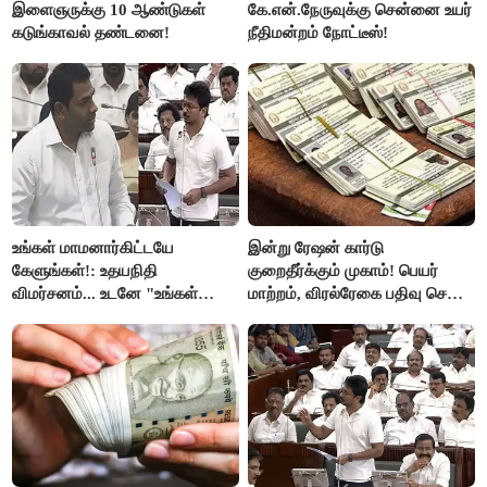
இளைஞருக்கு 10 ஆண்டுகள்
கே.என்.நேருவுக்கு சென்னை உயர்
கடுங்காவல் தண்டனை!
நீதிமன்றம் நோட்டீஸ்!
உங்கள் மாமனார்கிட்டயே
இன்று ரேஷன் கார்டு
கேளுங்கள்!: உதயநிதி
குறைதீர்க்கும் முகாம்! பெயர்
விமர்சனம்... உடனே "உங்கள்
மாற்றம், விரல்ரேகை பதிவு செய்ய
அப்பாவிடம் கேளுங்கள்" என
அரிய வாய்ப்பு!
ஆதவ் அர்ஜுனா பதிலடி!