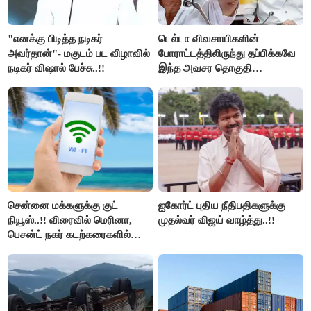
"எனக்கு பிடித்த நடிகர்
டெல்டா விவசாயிகளின்
அவர்தான்"- மகுடம் பட விழாவில்
போராட்டத்திலிருந்து தப்பிக்கவே
நடிகர் விஷால் பேச்சு..!!
இந்த அவசர தொகுதி
மறுவரையறை நாடகத்தை
அரங்கேற்றுகிறார் முதலமைச்சர் -
திமுக ஐடி விங்..!!
சென்னை மக்களுக்கு குட்
ஐகோர்ட் புதிய நீதிபதிகளுக்கு
நியூஸ்..!! விரைவில் மெரினா,
முதல்வர் விஜய் வாழ்த்து..!!
பெசன்ட் நகர் கடற்கரைகளில்
இலவச Wi-Fi வசதி..!!