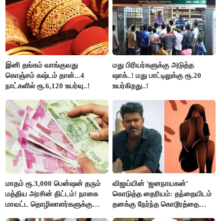
இனி தங்கம் வாங்குவது
மது பிரியர்களுக்கு அடுத்த
கொஞ்சம் கஷ்டம் தான்...4
ஷாக்..! மது பாட்டிலுக்கு ரூ.20
நாட்களில் ரூ.6,120 உயர்வு..!
உயர்கிறது..!
மாதம் ரூ.3,000 பென்ஷன் தரும்
விஜய்யின் 'ஜனநாயகன்'
மத்திய அரசின் திட்டம்! நாகை
கொடுத்த தைரியம்: தந்தையிடம்
மாவட்ட தொழிலாளர்களுக்கு
தனக்கு நேர்ந்த கொடூரத்தை
ஆட்சியர் வெளியிட்ட சூப்பர்
கூறிய சிறுமி!