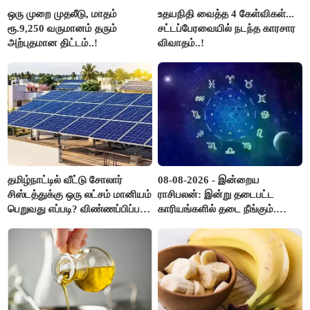
ஒரு முறை முதலீடு, மாதம்
உதயநிதி வைத்த 4 கேள்விகள்...
ரூ.9,250 வருமானம் தரும்
சட்டப்பேரவையில் நடந்த காரசார
அற்புதமான திட்டம்..!
விவாதம்..!
தமிழ்நாட்டில் வீட்டு சோலார்
08-08-2026 - இன்றைய
சிஸ்டத்துக்கு ஒரு லட்சம் மானியம்
ராசிபலன்: இன்று தடைபட்ட
பெறுவது எப்படி? விண்ணப்பிப்பது
காரியங்களில் தடை நீங்கும்.
எப்படி?
பணவரத்து எதிர்பார்த்தபடி
இருக்கும். ஆன்மீக எண்ணம்
அதிகரிக்கும்..!