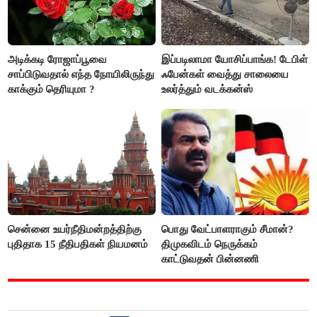
அடிக்கடி ரோஜாப்பூவை
இப்படிலாமா யோசிப்பாங்க! டேபிள்
சாப்பிடுவதால் எந்த நோயிலிருந்து
ஃபேன்கள் வைத்து சாலையை
காக்கும் தெரியுமா ?
உலர்த்தும் வடக்கன்ஸ்
சென்னை உயர்நீதிமன்றத்திற்கு
பொது வேட்பாளராகும் சீமான்?
புதிதாக 15 நீதிபதிகள் நியமனம்
திமுகவிடம் நெருக்கம்
காட்டுவதன் பின்னணி