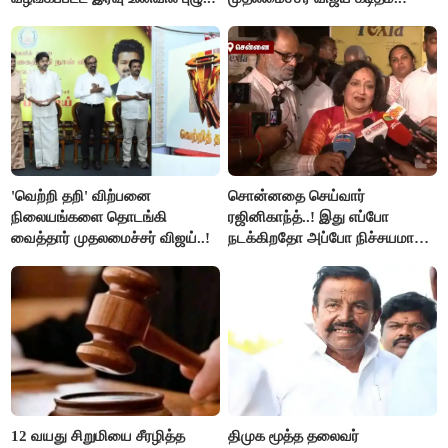
'வெற்றி தறி' விற்பனை
சொன்னதை செய்வார்
நிலையங்களை தொடங்கி
ரஜினிகாந்த்..! இது எப்போ
வைத்தார் முதலமைச்சர் விஜய்..!
நடக்கிறதோ அப்போ நிச்சயமாக
ரஜினி ₹1 கோடி தருவார் - லதா
ரஜினிகாந்த்..!
12 வயது சிறுமியை சீரழித்த
திமுக மூத்த தலைவர்