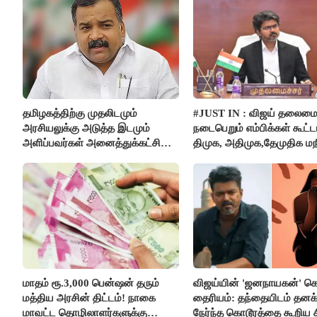
தமிழகத்திற்கு முதலிடமும்
#JUST IN : விஜய் தலைமை
அரசியலுக்கு அடுத்த இடமும்
நடைபெறும் எம்பிக்கள் கூட்டம
அளிப்பவர்கள் அனைத்துக்கட்சி
திமுக, அதிமுக,தேமுதிக மந
கூட்டத்தில் நிச்சயம் பங்கேற்பார்கள்
புறக்கணிப்பு..!
- மாணிக்கம் தாகூர்..!!
மாதம் ரூ.3,000 பென்ஷன் தரும்
விஜய்யின் 'ஜனநாயகன்' க
மத்திய அரசின் திட்டம்! நாகை
தைரியம்: தந்தையிடம் தனக்
மாவட்ட தொழிலாளர்களுக்கு
நேர்ந்த கொடூரத்தை கூறிய ச