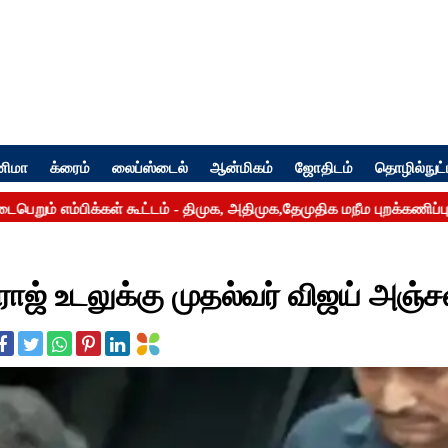
னிமா
க்ரைம்
லைப்ஸ்டைல்
ஆன்மிகம்
ஜோதிடம்
தொழில்நுட்
ாஜ் உடலுக்கு முதல்வர் விஜய் அஞ்சல