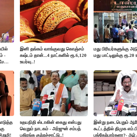
யில்
இனி தங்கம் வாங்குவது கொஞ்சம்
மது பிரியர்களுக்கு அடு
் -
கஷ்டம் தான்...4 நாட்களில் ரூ.6,120
மது பாட்டிலுக்கு ரூ.20 
ீம
உயர்வு..!
ொடுத்த
உதயநிதி ஸ்டாலின் கைது என்பது
இன்று நடைபெறும் 
கு
வெறும் நாடகம் - அர்ஜுன் சம்பத்
கூட்டத்தில் திமுக எம்.ப
ிறுமி!
பகிரங்க குற்றச்சாட்டு..!
பங்கேற்பார்களா?- ஆர்.