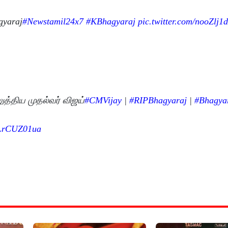
gyaraj
#Newstamil24x7
#KBhagyaraj
pic.twitter.com/nooZlj1
ுத்திய முதல்வர் விஜய்
#CMVijay
|
#RIPBhagyaraj
|
#Bhagya
/zLrCUZ01ua