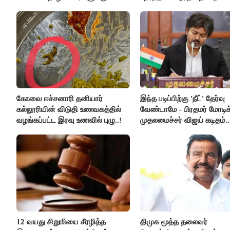
ஆட்சியர் வெளியிட்ட சூப்பர்
செய்தி!
கோவை ஈச்சனாரி தனியார்
இந்த படிப்பிற்கு 'நீட்' தேர்வு
கல்லூரியின் விடுதி உணவகத்தில்
வேண்டாமே - பிரதமர் மோடிக
வழங்கப்பட்ட இரவு உணவில் புழு..!
முதலமைச்சர் விஜய் கடிதம்..
12 வயது சிறுமியை சீரழித்த
திமுக மூத்த தலைவர்