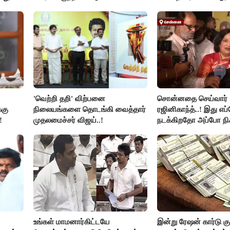
விளக்கம்..!
'வெற்றி தறி' விற்பனை
சொன்னதை செய்வார்
்கு
நிலையங்களை தொடங்கி வைத்தார்
ரஜினிகாந்த்..! இது எப
!
முதலமைச்சர் விஜய்..!
நடக்கிறதோ அப்போ நி
ரஜினி ₹1 கோடி தருவார
ரஜினிகாந்த்..!
உங்கள் மாமனார்கிட்டயே
இன்று ரேஷன் கார்டு கு