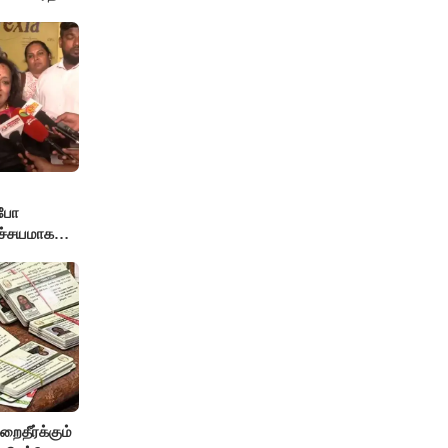
்போ
ச்சயமாக
் - லதா
றைதீர்க்கும்