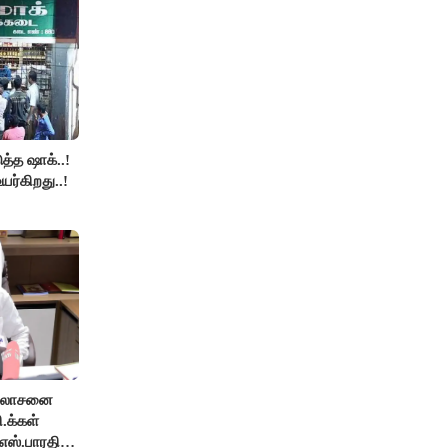
த்த ஷாக்..!
உயர்கிறது..!
ஆலோசனை
ி.க்கள்
எஸ்.பாரதி