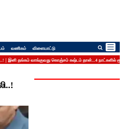
பம்
வணிகம்
விளையாட்டு
ி..!