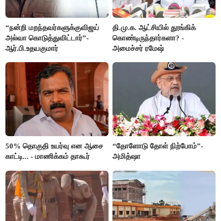
“நன்றி மறந்தவர்களுக்குவிஜய்
தி.மு.க. ஆட்சியில் தூங்கிக்
அல்வா கொடுத்துவிட்டார்”-
கொண்டிருந்தார்களா? -
ஆர்.பி.உதயகுமார்
அமைச்சர் ரமேஷ்
50% தொகுதி உயர்வு என ஆசை
“தோளோடு தோள் நிற்போம்”-
காட்டி... - மாணிக்கம் தாகூர்
அமித்ஷா