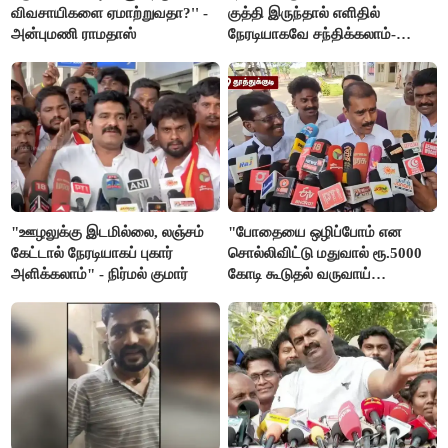
விவசாயிகளை ஏமாற்றுவதா?'' -
குத்தி இருந்தால் எளிதில்
அன்புமணி ராமதாஸ்
நேரடியாகவே சந்திக்கலாம்-
சரத்குமார்
"ஊழலுக்கு இடமில்லை, லஞ்சம்
"போதையை ஒழிப்போம் என
கேட்டால் நேரடியாகப் புகார்
சொல்லிவிட்டு மதுவால் ரூ.5000
அளிக்கலாம்" - நிர்மல் குமார்
கோடி கூடுதல் வருவாய்
கிடைக்கும்னு சொல்றாங்க”-
மார்க்கண்டேயன்