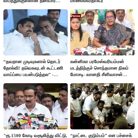
விபத்துக்குள்ளான தனியார்
மாணிக்கம்தாகூர்
பயிற்சி விமானம்
“தவறான முடிவுகளால் தொடர்
கன்னிகா பரமேஸ்வரியம்மன்
தோல்வி! தவெகவுடன் கூட்டணி
மடத்திற்குச் சொந்தமான நிலம்
வாய்ப்பை பயன்படுத்தல” -
மோசடி- வானதி சீனிவாசன்
இபிஎஸ் மீது சரமாரி குற்றச்சாட்டு
கண்டனம்
"ரூ.1500 கோடி வசூலித்து விட்டு,
“நாட்டை குடும்பம்” என பச்சைக்