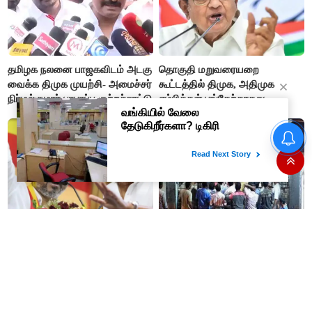
தமிழக நலனை பாஜகவிடம் அடகு
தொகுதி மறுவரையறை
வைக்க திமுக முயற்சி- அமைச்சர்
கூட்டத்தில் திமுக, அதிமுக
நிர்மல்குமார் பரபரப்பு குற்றச்சாட்டு
எம்பிக்கள் பங்கேற்காதது
வருத்தமளிக்கிறது- ப.சிதம்பரம்
உதயநிதி கைதால் அப்செட்டான
டாஸ்மாக் கடைகளில்
ஸ்டாலின்- விஜய்க்கு எதிராக
மதுபானங்கள் விலை உயர்வு?
பாஜகவுடன் கூட்டணி அமைக்க
அதிர்ச்சியில் மதுப் பிரியர்கள்!
திட்டம்