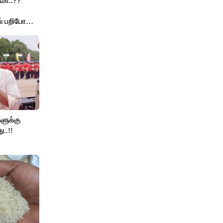
மா..??
் பறிபோன
களுக்கு
ு..!!