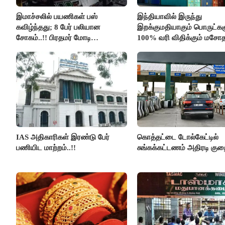
இமாச்சலில் பயணிகள் பஸ்
இந்தியாவில் இருந்து
கவிழ்ந்தது; 8 பேர் பலியான
இறக்குமதியாகும் பொருட்கள
சோகம்..!! பிரதமர் மோடி
100% வரி விதிக்கும் மசோ
இரங்கல்..!!
அமெரிக்கா நிறைவேற்றம்..!!
IAS அதிகாரிகள் இரண்டு பேர்
கொத்தட்டை டோல்கேட்டில்
பணியிட மாற்றம்..!!
சுங்கக்கட்டணம் அதிரடி குறை