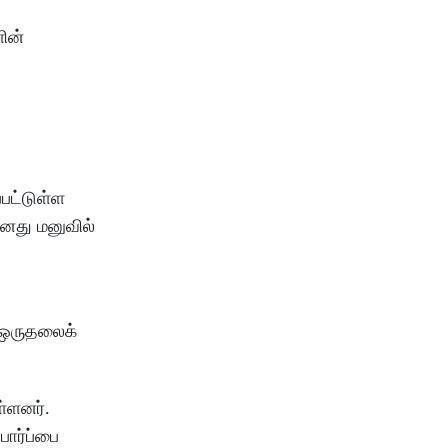
ின்
்பட்டுள்ள
தனது மனுவில்
. ஒருதலைக்
ள்ளனர்.
ார்ப்பை