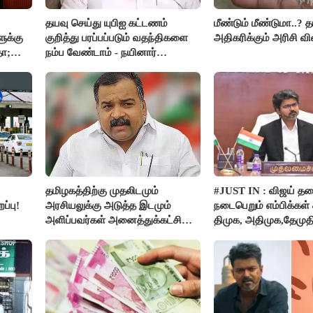
தயவு செய்து யுபிஐ கட்டணம்
மீண்டும் மீண்டுமா..? 
ுக்கு
குறித்து பரப்பப்படும் வதந்திகளை
அதிகரிக்கும் அரிசி வி
தா;
நம்ப வேண்டாம் - நயினார்
நாகேந்திரன்..!!
தமிழகத்திற்கு முதலிடமும்
#JUST IN : விஜய் த
ப்பு!
அரசியலுக்கு அடுத்த இடமும்
நடைபெறும் எம்பிக்கள் க
அளிப்பவர்கள் அனைத்துக்கட்சி
திமுக, அதிமுக,தேமுத
கூட்டத்தில் நிச்சயம் பங்கேற்பார்கள்
புறக்கணிப்பு..!
- மாணிக்கம் தாகூர்..!!