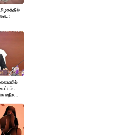
தமிழகத்தில்
லை..!
லைமையில்
ூட்டம் -
ிக மநீம