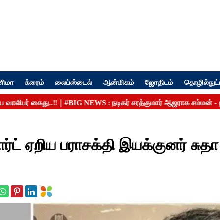
னிமா
க்ரைம்
லைப்ஸ்டைல்
ஆன்மிகம்
ஜோதிடம்
தொழில்நுட்
ோர்ட் ஏறிய பராசக்தி இயக்குனர் சுதா