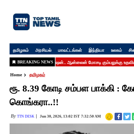
தமிழகம்
அரசியல்
மாவட்டங்கள்
இந்தியா
உலகம்
சி
Home
தமிழகம்
ரூ. 8.39 கோடி சம்பள பாக்கி : க
கொங்கரா..!!
By
Jun 30, 2026, 13:02 IST
7:32:50 AM
TTN DESK