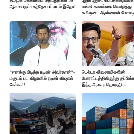
தமிழக மக்களவை தொகுதிகள் 59
புதுசு புதுசா யோசிக்கிறாங்க.
ஆக உயரும்: உத்தேச பட்டியல் இதோ!
வங்கி கணக்கை கொடுத்து
கமிஷன்.. ஆன்லைன் மோசட
கும்பலுக்கு உதவிய வாலிபர்
கைது..!!
"எனக்கு பிடித்த நடிகர் அவர்தான்"-
டெல்டா விவசாயிகளின்
மகுடம் பட விழாவில் நடிகர் விஷால்
போராட்டத்திலிருந்து தப்பிக
பேச்சு..!!
இந்த அவசர தொகுதி
மறுவரையறை நாடகத்தை
அரங்கேற்றுகிறார் முதலமைச்ச
திமுக ஐடி விங்..!!