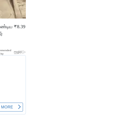
ேண்டிய ₹8.39
ர்