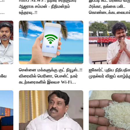
.!!
#BIG NEWS : நடிகர் சரத்குமார்
இப்படி கூட மரணம் வரு
ஆஜராக சம்மன் - நீதிமன்றம்
அக்கா, தங்கை பலி..
ி
உத்தரவு..!!
கொண்டைக்கடலையால
உயிர்கள்..!!
சென்னை மக்களுக்கு குட் நியூஸ்..!!
ஐகோர்ட் புதிய நீதிபதி
்கவே
விரைவில் மெரினா, பெசன்ட் நகர்
முதல்வர் விஜய் வாழ்த்த
கடற்கரைகளில் இலவச Wi-Fi
வசதி..!!
ர் -