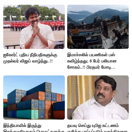
மறுவரையறை நாடகத்தை
இலவச Wi-Fi வசதி..!!
அரங்கேற்றுகிறார் முதலமைச்சர் -
திமுக ஐடி விங்..!!
ஐகோர்ட் புதிய நீதிபதிகளுக்கு
இமாச்சலில் பயணிகள் பஸ்
முதல்வர் விஜய் வாழ்த்து..!!
கவிழ்ந்தது; 8 பேர் பலியான
சோகம்..!! பிரதமர் மோடி
இரங்கல்..!!
இந்தியாவில் இருந்து
தயவு செய்து யுபிஐ கட்டணம்
இறக்குமதியாகும் பொருட்களுக்கு
குறித்து பரப்பப்படும் வதந்திகளை