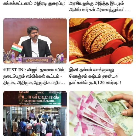
சுங்கக்கட்டணம் அதிரடி குறைப்பு!
அரசியலுக்கு அடுத்த இடமும்
அளிப்பவர்கள் அனைத்துக்கட்சி
கூட்டத்தில் நிச்சயம்
பங்கேற்பார்கள் - மாணிக்கம்
தாகூர்..!!
#JUST IN : விஜய் தலைமையில்
இனி தங்கம் வாங்குவது
நடைபெறும் எம்பிக்கள் கூட்டம் -
கொஞ்சம் கஷ்டம் தான்...4
திமுக, அதிமுக,தேமுதிக மநீம
நாட்களில் ரூ.6,120 உயர்வு..!
புறக்கணிப்பு..!