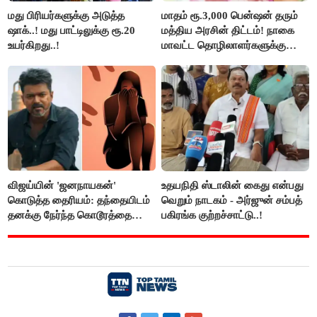
மது பிரியர்களுக்கு அடுத்த
மாதம் ரூ.3,000 பென்ஷன் தரும்
ஷாக்..! மது பாட்டிலுக்கு ரூ.20
மத்திய அரசின் திட்டம்! நாகை
உயர்கிறது..!
மாவட்ட தொழிலாளர்களுக்கு
ஆட்சியர் வெளியிட்ட சூப்பர்
செய்தி!
விஜய்யின் 'ஜனநாயகன்'
உதயநிதி ஸ்டாலின் கைது என்பது
கொடுத்த தைரியம்: தந்தையிடம்
வெறும் நாடகம் - அர்ஜுன் சம்பத்
தனக்கு நேர்ந்த கொடூரத்தை
பகிரங்க குற்றச்சாட்டு..!
கூறிய சிறுமி!