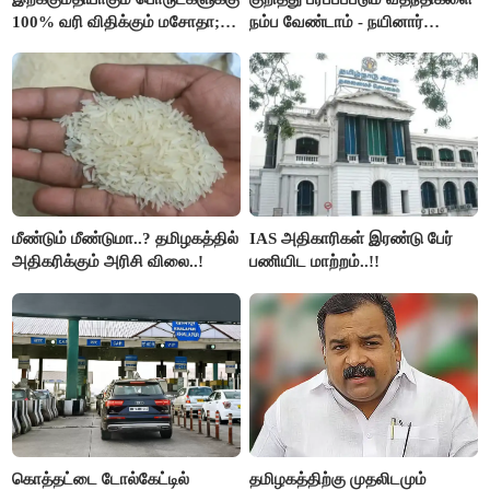
100% வரி விதிக்கும் மசோதா;
நம்ப வேண்டாம் - நயினார்
அமெரிக்கா நிறைவேற்றம்..!!
நாகேந்திரன்..!!
மீண்டும் மீண்டுமா..? தமிழகத்தில்
IAS அதிகாரிகள் இரண்டு பேர்
அதிகரிக்கும் அரிசி விலை..!
பணியிட மாற்றம்..!!
கொத்தட்டை டோல்கேட்டில்
தமிழகத்திற்கு முதலிடமும்