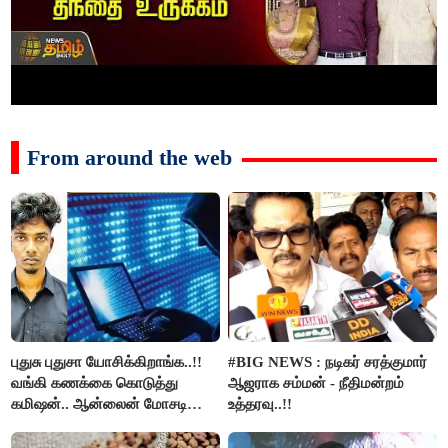
From around the web
புதுசு புதுசா யோசிக்கிறாங்க..!!
#BIG NEWS : நடிகர் சரத்குமார்
வங்கி கணக்கை கொடுத்து
ஆஜராக சம்மன் - நீதிமன்றம்
கமிஷன்.. ஆன்லைன் மோசடி
உத்தரவு..!!
கும்பலுக்கு உதவிய வாலிபர்
கைது..!!