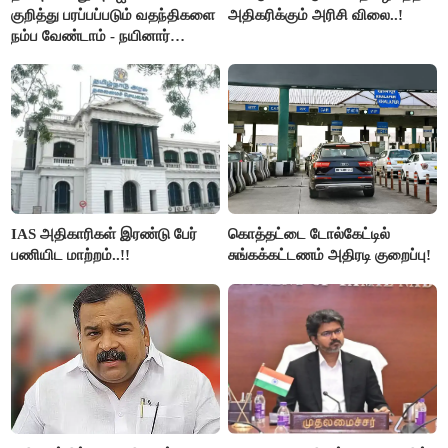
குறித்து பரப்பப்படும் வதந்திகளை
அதிகரிக்கும் அரிசி விலை..!
நம்ப வேண்டாம் - நயினார்
நாகேந்திரன்..!!
IAS அதிகாரிகள் இரண்டு பேர்
கொத்தட்டை டோல்கேட்டில்
பணியிட மாற்றம்..!!
சுங்கக்கட்டணம் அதிரடி குறைப்பு!