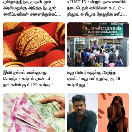
தமிழகத்திற்கு முதலிடமும்
#JUST IN : விஜய் தலைமையில்
அரசியலுக்கு அடுத்த இடமும்
நடைபெறும் எம்பிக்கள் கூட்டம் -
அளிப்பவர்கள் அனைத்துக்கட்சி
திமுக, அதிமுக,தேமுதிக மநீம
கூட்டத்தில் நிச்சயம்
புறக்கணிப்பு..!
பங்கேற்பார்கள் - மாணிக்கம்
தாகூர்..!!
இனி தங்கம் வாங்குவது
மது பிரியர்களுக்கு அடுத்த
கொஞ்சம் கஷ்டம் தான்...4
ஷாக்..! மது பாட்டிலுக்கு ரூ.20
நாட்களில் ரூ.6,120 உயர்வு..!
உயர்கிறது..!