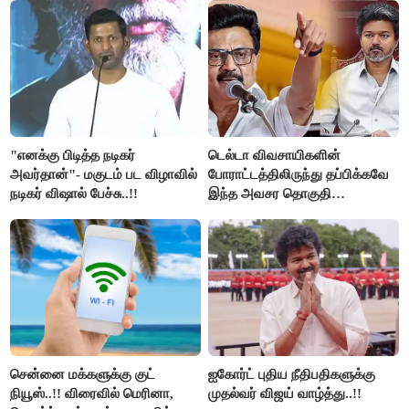
"எனக்கு பிடித்த நடிகர்
டெல்டா விவசாயிகளின்
அவர்தான்"- மகுடம் பட விழாவில்
போராட்டத்திலிருந்து தப்பிக்கவே
நடிகர் விஷால் பேச்சு..!!
இந்த அவசர தொகுதி
மறுவரையறை நாடகத்தை
அரங்கேற்றுகிறார் முதலமைச்சர் -
திமுக ஐடி விங்..!!
சென்னை மக்களுக்கு குட்
ஐகோர்ட் புதிய நீதிபதிகளுக்கு
நியூஸ்..!! விரைவில் மெரினா,
முதல்வர் விஜய் வாழ்த்து..!!