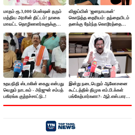
மாதம் ரூ.3,000 பென்ஷன் தரும்
விஜய்யின் 'ஜனநாயகன்'
மத்திய அரசின் திட்டம்! நாகை
கொடுத்த தைரியம்: தந்தையிடம்
மாவட்ட தொழிலாளர்களுக்கு
தனக்கு நேர்ந்த கொடூரத்தை
ஆட்சியர் வெளியிட்ட சூப்பர்
கூறிய சிறுமி!
செய்தி!
உதயநிதி ஸ்டாலின் கைது என்பது
இன்று நடைபெறும் ஆலோசனை
வெறும் நாடகம் - அர்ஜுன் சம்பத்
கூட்டத்தில் திமுக எம்.பி.க்கள்
பகிரங்க குற்றச்சாட்டு..!
பங்கேற்பார்களா?- ஆர்.எஸ்.பாரதி
விளக்கம்..!