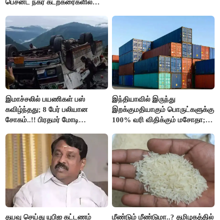
பெசன்ட் நகர் கடற்கரைகளில்
இலவச Wi-Fi வசதி..!!
இமாச்சலில் பயணிகள் பஸ்
இந்தியாவில் இருந்து
கவிழ்ந்தது; 8 பேர் பலியான
இறக்குமதியாகும் பொருட்களுக்கு
சோகம்..!! பிரதமர் மோடி
100% வரி விதிக்கும் மசோதா;
இரங்கல்..!!
அமெரிக்கா நிறைவேற்றம்..!!
தயவு செய்து யுபிஐ கட்டணம்
மீண்டும் மீண்டுமா..? தமிழகத்தில்