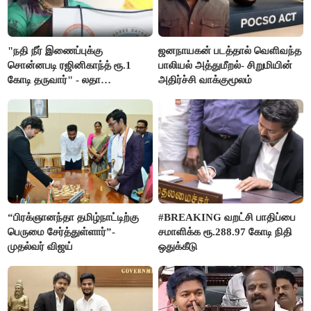
"நதி நீர் இணைப்புக்கு
ஜனநாயகன் படத்தால் வெளிவந்த
சொன்னபடி ரஜினிகாந்த் ரூ.1
பாலியல் அத்துமீறல்- சிறுமியின்
கோடி தருவார்" - லதா
அதிர்ச்சி வாக்குமூலம்
ரஜினிகாந்த்
“பிரக்ஞானந்தா தமிழ்நாட்டிற்கு
#BREAKING வறட்சி பாதிப்பை
பெருமை சேர்த்துள்ளார்”-
சமாளிக்க ரூ.288.97 கோடி நிதி
முதல்வர் விஜய்
ஒதுக்கீடு