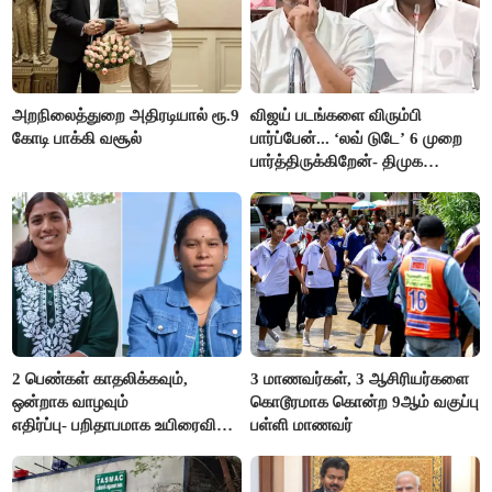
அறநிலைத்துறை அதிரடியால் ரூ.9
விஜய் படங்களை விரும்பி
கோடி பாக்கி வசூல்
பார்ப்பேன்... ‘லவ் டுடே’ 6 முறை
பார்த்திருக்கிறேன்- திமுக
எம்.எல்.ஏ.நெகிழ்ச்சி
2 பெண்கள் காதலிக்கவும்,
3 மாணவர்கள், 3 ஆசிரியர்களை
ஒன்றாக வாழவும்
கொடூரமாக கொன்ற 9ஆம் வகுப்பு
எதிர்ப்பு- பறிதாபமாக உயிரைவிட்ட
பள்ளி மாணவர்
ஜோடி