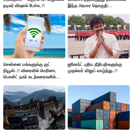
நடிகர் விஷால் பேச்சு..!!
இந்த அவசர தொகுதி
மறுவரையறை நாடகத்தை
அரங்கேற்றுகிறார் முதலமைச்சர் -
திமுக ஐடி விங்..!!
சென்னை மக்களுக்கு குட்
ஐகோர்ட் புதிய நீதிபதிகளுக்கு
நியூஸ்..!! விரைவில் மெரினா,
முதல்வர் விஜய் வாழ்த்து..!!
பெசன்ட் நகர் கடற்கரைகளில்
இலவச Wi-Fi வசதி..!!