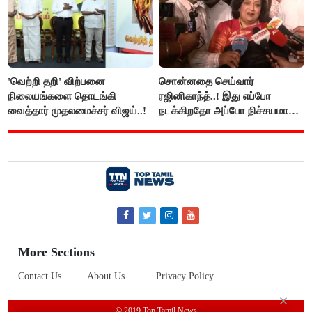
'வெற்றி தறி' விற்பனை
சொன்னதை செய்வார்
நிலையங்களை தொடங்கி
ரஜினிகாந்த்..! இது எப்போ
வைத்தார் முதலமைச்சர் விஜய்..!
நடக்கிறதோ அப்போ நிச்சயமாக
ரஜினி ₹1 கோடி தருவார் - லதா
ரஜினிகாந்த்..!
More Sections
Contact Us
About Us
Privacy Policy
© 2019 Top Tamil News