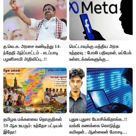
த.வெ.க. அரசை கண்டித்து 14-
மெட்டாவுக்கு மத்திய அரசு
ந்தேதி ஆர்ப்பாட்டம் - எடப்பாடி
உத்தரவு : போலி பதிவுகள், டீப்பேக்
பழனிசாமி அறிவிப்பு..!!
உள்ளடக்கங்களுக்கு...
தமிழக மக்களவை தொகுதிகள்
புதுசு புதுசா யோசிக்கிறாங்க..!!
59 ஆக உயரும்: உத்தேச பட்டியல்
வங்கி கணக்கை கொடுத்து
இதோ!
கமிஷன்.. ஆன்லைன் மோசடி