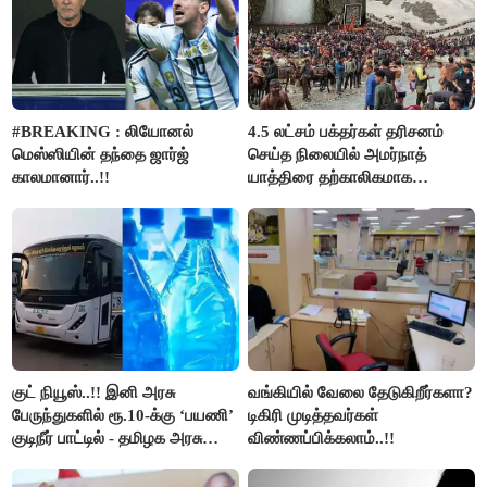
#BREAKING : லியோனல்
4.5 லட்சம் பக்தர்கள் தரிசனம்
மெஸ்ஸியின் தந்தை ஜார்ஜ்
செய்த நிலையில் அமர்நாத்
காலமானார்..!!
யாத்திரை தற்காலிகமாக
நிறுத்தம்..!!
குட் நியூஸ்..!! இனி அரசு
வங்கியில் வேலை தேடுகிறீர்களா?
பேருந்துகளில் ரூ.10-க்கு ‘பயணி’
டிகிரி முடித்தவர்கள்
குடிநீர் பாட்டில் - தமிழக அரசு
விண்ணப்பிக்கலாம்..!!
அறிவிப்பு..!!