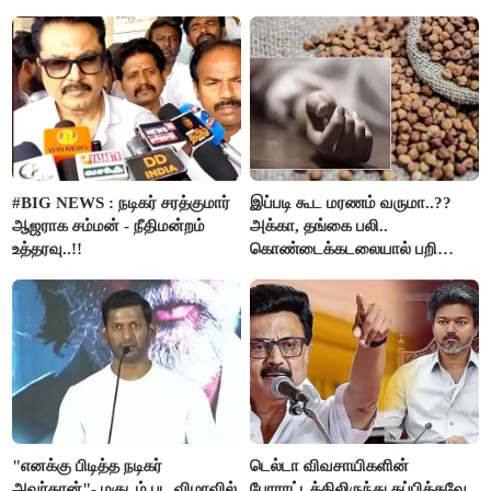
கும்பலுக்கு உதவிய வாலிபர்
கைது..!!
#BIG NEWS : நடிகர் சரத்குமார்
இப்படி கூட மரணம் வருமா..??
ஆஜராக சம்மன் - நீதிமன்றம்
அக்கா, தங்கை பலி..
உத்தரவு..!!
கொண்டைக்கடலையால் பறிபோன
உயிர்கள்..!!
"எனக்கு பிடித்த நடிகர்
டெல்டா விவசாயிகளின்
அவர்தான்"- மகுடம் பட விழாவில்
போராட்டத்திலிருந்து தப்பிக்கவே