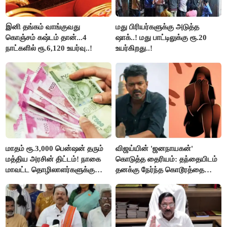
இனி தங்கம் வாங்குவது
மது பிரியர்களுக்கு அடுத்த
கொஞ்சம் கஷ்டம் தான்...4
ஷாக்..! மது பாட்டிலுக்கு ரூ.20
நாட்களில் ரூ.6,120 உயர்வு..!
உயர்கிறது..!
மாதம் ரூ.3,000 பென்ஷன் தரும்
விஜய்யின் 'ஜனநாயகன்'
மத்திய அரசின் திட்டம்! நாகை
கொடுத்த தைரியம்: தந்தையிடம்
மாவட்ட தொழிலாளர்களுக்கு
தனக்கு நேர்ந்த கொடூரத்தை
ஆட்சியர் வெளியிட்ட சூப்பர்
கூறிய சிறுமி!
செய்தி!