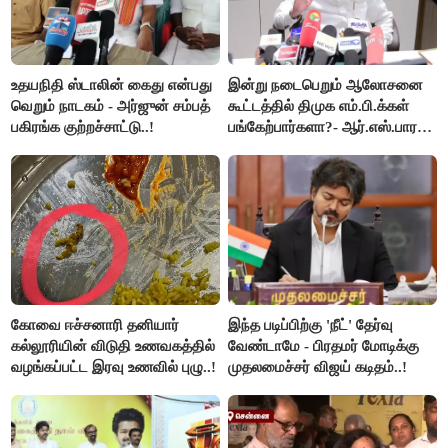
உதயநிதி ஸ்டாலின் கைது என்பது
இன்று நடைபெறும் ஆலோசனை
வெறும் நாடகம் - அர்ஜுன் சம்பத்
கூட்டத்தில் திமுக எம்.பி.க்கள்
பகிரங்க குற்றச்சாட்டு..!
பங்கேற்பார்களா?- ஆர்.எஸ்.பாரதி
விளக்கம்..!
கோவை ஈச்சனாரி தனியார்
இந்த படிப்பிற்கு 'நீட்' தேர்வு
கல்லூரியின் விடுதி உணவகத்தில்
வேண்டாமே - பிரதமர் மோடிக்கு
வழங்கப்பட்ட இரவு உணவில் புழு..!
முதலமைச்சர் விஜய் கடிதம்..!