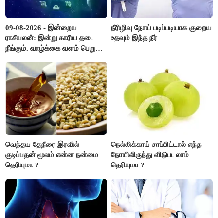
09-08-2026 - இன்றைய
நீரிழிவு நோய் படிப்படியாக குறைய
ராசிபலன்: இன்று காரிய தடை
உதவும் இந்த நீர்
நீங்கும். வாழ்க்கை வளம் பெறும்.
எதிரில் இருப்பவர்களை
எடைபோடுவது நல்லது..!
வெந்தய தேநீரை இரவில்
நெல்லிக்காய் சாப்பிட்டால் எந்த
குடிப்பதன் மூலம் என்ன நன்மை
நோயிலிருந்து விடுபடலாம்
தெரியுமா ?
தெரியுமா ?