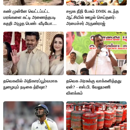
கண் முன்னே வெட்டப்பட்ட
சமூக நீதி பேசும் DMK கடந்த
மரங்களை கட்டி அணைத்தபடி
ஆட்சியில் ஊழல் செய்தனர்-
கதறி அழுத பெண்- வீடியோ
அமைச்சர் அருண்ராஜ்
வைரல்
தவெகவில் அதிகாரப்பூர்வமாக
தவெக அரசுக்கு வாக்களித்தது
நுழையும் நடிகை த்ரிஷா?
ஏன்? - எஸ்.பி. வேலுமணி
விளக்கம்