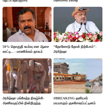
ஆர்.பி.உதயகுமார்
அமைச்சர் ரமேஷ்
50% தொகுதி உயர்வு என ஆசை
“தோளோடு தோள் நிற்போம்”-
காட்டி... - மாணிக்கம் தாகூர்
அமித்ஷா
அமித்ஷா பங்கேற்ற நிகழ்ச்சி-
#BREAKING தனியார்
அணிவகுப்பில் நின்றிருந்த
மயமாகும் குலசேகரப்பட்டினம்