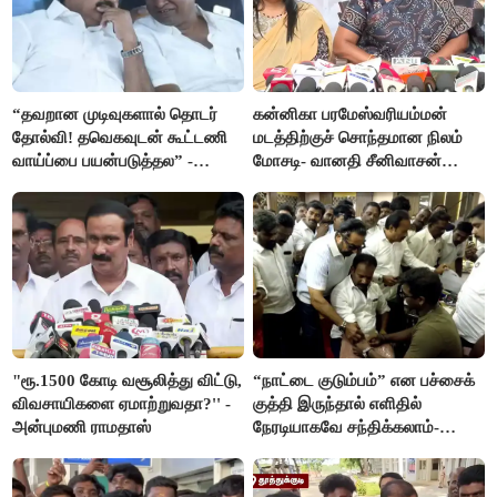
“தவறான முடிவுகளால் தொடர்
கன்னிகா பரமேஸ்வரியம்மன்
தோல்வி! தவெகவுடன் கூட்டணி
மடத்திற்குச் சொந்தமான நிலம்
வாய்ப்பை பயன்படுத்தல” -
மோசடி- வானதி சீனிவாசன்
இபிஎஸ் மீது சரமாரி குற்றச்சாட்டு
கண்டனம்
"ரூ.1500 கோடி வசூலித்து விட்டு,
“நாட்டை குடும்பம்” என பச்சைக்
விவசாயிகளை ஏமாற்றுவதா?'' -
குத்தி இருந்தால் எளிதில்
அன்புமணி ராமதாஸ்
நேரடியாகவே சந்திக்கலாம்-
சரத்குமார்