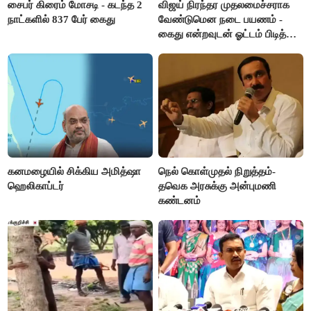
சைபர் கிரைம் மோசடி - கடந்த 2
விஜய் நிரந்தர முதலமைச்சராக
நாட்களில் 837 பேர் கைது
வேண்டுமென நடை பயணம் -
கைது என்றவுடன் ஓட்டம் பிடித்த
தவெகவினர்
கனமழையில் சிக்கிய அமித்ஷா
நெல் கொள்முதல் நிறுத்தம்-
ஹெலிகாப்டர்
தவெக அரசுக்கு அன்புமணி
கண்டனம்