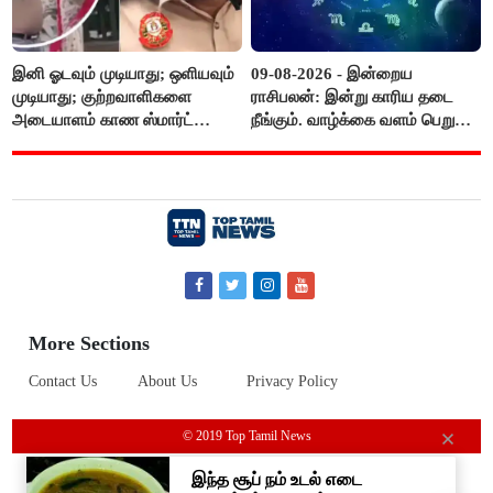
இனி ஓடவும் முடியாது; ஒளியவும்
09-08-2026 - இன்றைய
முடியாது; குற்றவாளிகளை
ராசிபலன்: இன்று காரிய தடை
அடையாளம் காண ஸ்மார்ட்
நீங்கும். வாழ்க்கை வளம் பெறும்.
கண்ணாடிகளை பயன்படுத்த
எதிரில் இருப்பவர்களை
போலீசார் முடிவு..!
எடைபோடுவது நல்லது..!
More Sections
Contact Us
About Us
Privacy Policy
© 2019 Top Tamil News