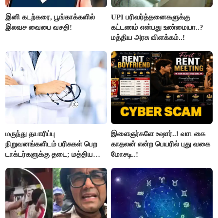
இனி கடற்கரை, பூங்காக்களில்
UPI பரிவர்த்தனைகளுக்கு
இலவச வைபை வசதி!
கட்டணம் என்பது உண்மையா..?
மத்திய அரசு விளக்கம்..!
மருந்து தயாரிப்பு
இளைஞர்களே உஷார்..! வாடகை
நிறுவனங்களிடம் பரிசுகள் பெற
காதலன் என்ற பெயரில் புது வகை
டாக்டர்களுக்கு தடை; மத்திய
மோசடி..!
அரசு உத்தரவு..!