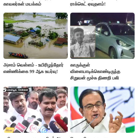
காவலர்கள் மயக்கம்
ராக்கெட் ஏவுதளம்!
அசாம் வெள்ளம் - உயிரிழந்தோர்
காருக்குள்
எண்ணிக்கை 99 ஆக உயர்வு!
விளையாடிக்கொண்டிருந்த
சிறுவன் மூச்சு திணறி பலி