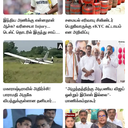
இந்திய அணிக்கு என்னதான்
சமையல் எரிவாயு சிலிண்டர்
ஆச்சு? வரிசையா Injury...
பெறுவோருக்கு eKYC கட்டாயம்
டெஸ்ட் தொடரில் இருந்து சாய்
என அறிவிப்பு
சுதர்சனும் விலகல்
மகாராஷ்டிராவில் அதிர்ச்சி!
"அழுத்தத்திற்கு அடிபணிய விஜய்
பாராமதி அருகே
ஒன்றும் இபிஎஸ் இல்லை"-
விபத்துக்குள்ளான தனியார்
மாணிக்கம்தாகூர்
பயிற்சி விமானம்