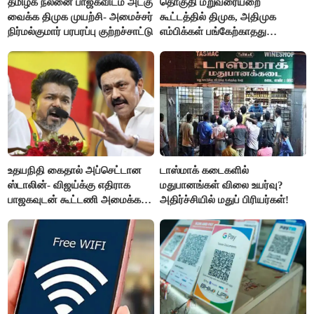
தமிழக நலனை பாஜகவிடம் அடகு
தொகுதி மறுவரையறை
வைக்க திமுக முயற்சி- அமைச்சர்
கூட்டத்தில் திமுக, அதிமுக
நிர்மல்குமார் பரபரப்பு குற்றச்சாட்டு
எம்பிக்கள் பங்கேற்காதது
வருத்தமளிக்கிறது- ப.சிதம்பரம்
உதயநிதி கைதால் அப்செட்டான
டாஸ்மாக் கடைகளில்
ஸ்டாலின்- விஜய்க்கு எதிராக
மதுபானங்கள் விலை உயர்வு?
பாஜகவுடன் கூட்டணி அமைக்க
அதிர்ச்சியில் மதுப் பிரியர்கள்!
திட்டம்