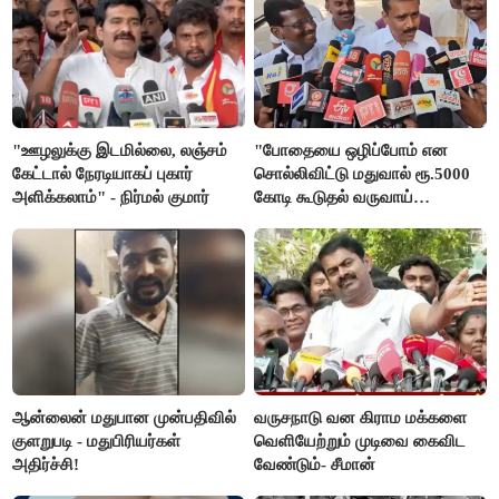
"ஊழலுக்கு இடமில்லை, லஞ்சம்
"போதையை ஒழிப்போம் என
கேட்டால் நேரடியாகப் புகார்
சொல்லிவிட்டு மதுவால் ரூ.5000
அளிக்கலாம்" - நிர்மல் குமார்
கோடி கூடுதல் வருவாய்
கிடைக்கும்னு சொல்றாங்க”-
மார்க்கண்டேயன்
ஆன்லைன் மதுபான முன்பதிவில்
வருசநாடு வன கிராம மக்களை
குளறுபடி - மதுபிரியர்கள்
வெளியேற்றும் முடிவை கைவிட
அதிர்ச்சி!
வேண்டும்- சீமான்