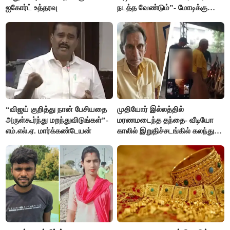
ஐகோர்ட் உத்தரவு
நடத்த வேண்டும்”- மோடிக்கு
விஜய் கடிதம்
“விஜய் குறித்து நான் பேசியதை
முதியோர் இல்லத்தில்
அருள்கூர்ந்து மறந்துவிடுங்கள்”-
மரணமடைந்த தந்தை- வீடியோ
எம்.எல்.ஏ. மார்க்கண்டேயன்
காலில் இறுதிச்சடங்கில் கலந்து
கொண்ட மகள்கள்