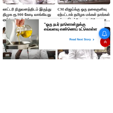
லாட்டரி நிறுவனத்திடம் இருந்து
CM விஜய்க்கு ஒரு தலைகுனிவு
திமுக ரூ.900 கோடி வாங்கியது
ஏற்பட்டால் தமிழக மக்கள் நாங்கள்
ஏன்? - ஆதவ் அர்ஜுனா
சும்மா இருப்போமா?- பிரேமலதா
விஜயகாந்த்
#BREAKING ஷாக் கொடுத்த
தங்கம் விலை! அதிரடி விலை
உயர்வு
“ஊழலை ஒழித்ததால் டாஸ்மாக்
இப்போது நடக்கும் ஆட்சியும்
வருமானம் அதிகரித்தது”-
ஜெயலலிதா ஆட்சிதான் –
அமைச்சர் விக்னேஷ்
சட்டமன்றத்தில் அமைச்சர் ஆதவ்
அர்ஜுனா அதிரடி பேச்சு!