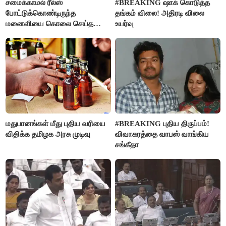
சமைக்காமல் ரீல்ஸ்
#BREAKING ஷாக் கொடுத்த
போட்டுக்கொண்டிருந்த
தங்கம் விலை! அதிரடி விலை
மனைவியை கொலை செய்த
உயர்வு
கணவர்!
மதுபானங்கள் மீது புதிய வரியை
#BREAKING புதிய திருப்பம்!
விதிக்க தமிழக அரசு முடிவு
விவாகரத்தை வாபஸ் வாங்கிய
சங்கீதா