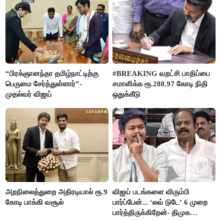
“பிரக்ஞானந்தா தமிழ்நாட்டிற்கு
#BREAKING வறட்சி பாதிப்பை
பெருமை சேர்த்துள்ளார்”-
சமாளிக்க ரூ.288.97 கோடி நிதி
முதல்வர் விஜய்
ஒதுக்கீடு
அறநிலைத்துறை அதிரடியால் ரூ.9
விஜய் படங்களை விரும்பி
கோடி பாக்கி வசூல்
பார்ப்பேன்... ‘லவ் டுடே’ 6 முறை
பார்த்திருக்கிறேன்- திமுக