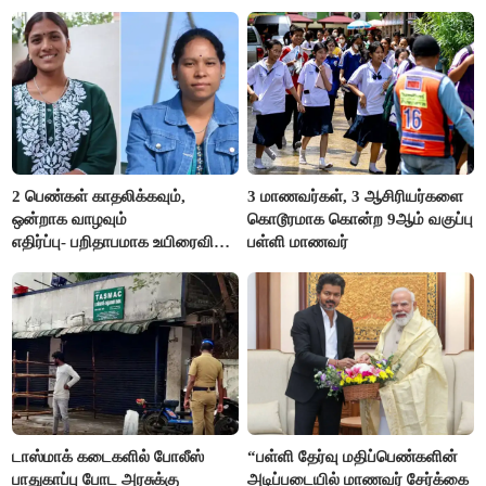
எம்.எல்.ஏ.நெகிழ்ச்சி
2 பெண்கள் காதலிக்கவும்,
3 மாணவர்கள், 3 ஆசிரியர்களை
ஒன்றாக வாழவும்
கொடூரமாக கொன்ற 9ஆம் வகுப்பு
எதிர்ப்பு- பறிதாபமாக உயிரைவிட்ட
பள்ளி மாணவர்
ஜோடி
டாஸ்மாக் கடைகளில் போலீஸ்
“பள்ளி தேர்வு மதிப்பெண்களின்
பாதுகாப்பு போட அரசுக்கு
அடிப்படையில் மாணவர் சேர்க்கை