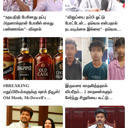
“உதயநிதி பேசினது தப்பு
"விஜய்யை நம்பி ஓட்டு
அதனால்தான் போலீஸ் கைது
போட்டேன்... தவெக என்பதால்
பண்ணாங்க”- விஷால்
நடவடிக்கை இல்லை”- தவெக
நிர்வாகியால் பாதிக்கப்பட்ட பெண்
கதறல்
#BREAKING
இருவரை காதலித்ததால்
மதுப்பிரியர்களுக்கு ஷாக் நியூஸ்!
விபரீதம்... 2 காதலன்களும்
Old Monk, McDowell's
சேர்ந்து சிறுமியை கூட்டு
மதுபானங்களை விற்பனை செய்ய
வன்கொடுமை செய்து கொலை
FSSAI தடை
செய்த கொடூரம்