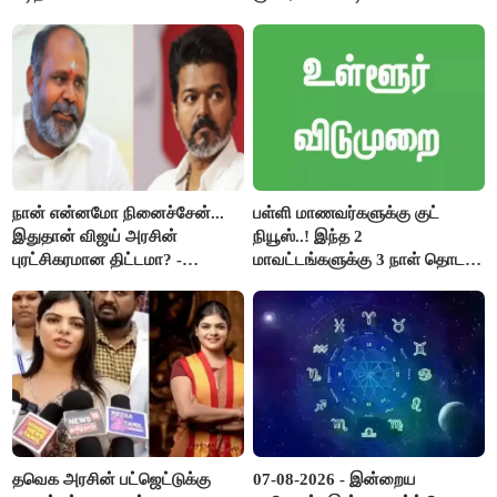
குறைக்கப்பட்டுள்ளது..!
நான் என்னமோ நினைச்சேன்...
பள்ளி மாணவர்களுக்கு குட்
இதுதான் விஜய் அரசின்
நியூஸ்..! இந்த 2
புரட்சிகரமான திட்டமா? -
மாவட்டங்களுக்கு 3 நாள் தொடர்
ஆர்.பி.உதயகுமார்..!
விடுமுறை..!
தவெக அரசின் பட்ஜெட்டுக்கு
07-08-2026 - இன்றைய