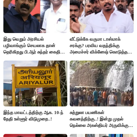
இது வெறும் அரசியல்
வீட்டுக்கே வருமா டாஸ்மாக்
பழிவாங்கும் செயலாக தான்
சரக்கு? பரவிய வதந்திக்கு
தெரிகிறது பி.ஆர் சுந்தர் கைதிற்கு
அமைச்சர் விக்னேஷ் கொடுத்த
சீமான் கடும் கண்டனம்..!
விளக்கம்!
இந்த மாவட்டத்திற்கு ஆக. 10-ந்
சுற்றுலா பயணிகள்
தேதி உள்ளூர் விடுமுறை..!
கவனத்திற்கு..! இன்று முதல்
நெல்லை அகஸ்தியர் அருவிக்கு
செல்ல தடை..!