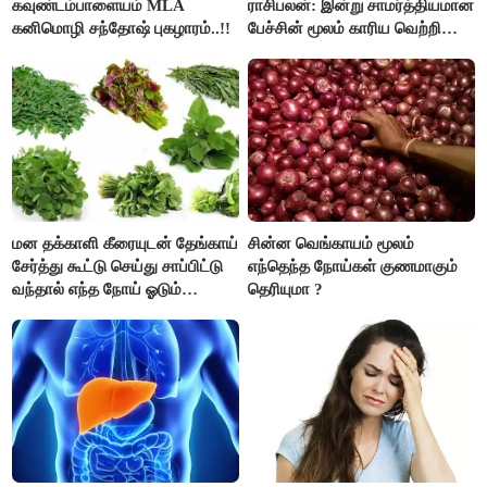
கவுண்டம்பாளையம் MLA
ராசிபலன்: இன்று சாமர்த்தியமான
கனிமொழி சந்தோஷ் புகழாரம்..!!
பேச்சின் மூலம் காரிய வெற்றி
உண்டாகும். அடுத்தவரை நம்பி
பொறுப்புகளை ஒப்படைப்பதில்
கவனம் தேவை..!
மன தக்காளி கீரையுடன் தேங்காய்
சின்ன வெங்காயம் மூலம்
சேர்த்து கூட்டு செய்து சாப்பிட்டு
எந்தெந்த நோய்கள் குணமாகும்
வந்தால் எந்த நோய் ஓடும்
தெரியுமா ?
தெரியுமா ?