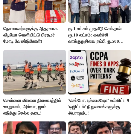
நெசவாளர்களுக்கு ஆதரவாக
ரூ.1 லட்சம் முதலீடு செய்தால்
வீடியோ வெளியிட்டு பிரதமர்
ரூ.10 லட்சம்: கவர்ச்சி
மோடி வேண்டுகோள்!
வாக்குறுதியை நம்பி ரூ.500
கோடியை இழந்த திருப்பூர்
மக்கள்!
சென்னை விமான நிலையத்தில்
'செப்டோ, புக்மைஷோ' உள்ளிட்ட 9
ஊறுகாய், அல்வா, ஜாம்
'டிஜிட்டல்' நிறுவனங்களுக்கு
எடுத்து செல்ல தடை!
அபராதம்..!