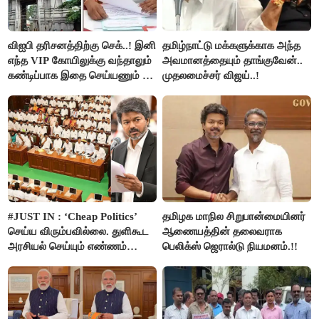
விஐபி தரிசனத்திற்கு செக்..! இனி
தமிழ்நாட்டு மக்களுக்காக அந்த
எந்த VIP கோயிலுக்கு வந்தாலும்
அவமானத்தையும் தாங்குவேன்..
கண்டிப்பாக இதை செய்யணும் -
முதலமைச்சர் விஜய்..!
அமைச்சர் ரமேஷ்..!
#JUST IN : ‘Cheap Politics’
தமிழக மாநில சிறுபான்மையினர்
செய்ய விரும்பவில்லை. துளிகூட
ஆணையத்தின் தலைவராக
அரசியல் செய்யும் எண்ணம்
பெலிக்ஸ் ஜெரால்டு நியமனம்.!!
இல்லை - உதயநிதிக்கு முதல்வர்
விஜய் பதில்!