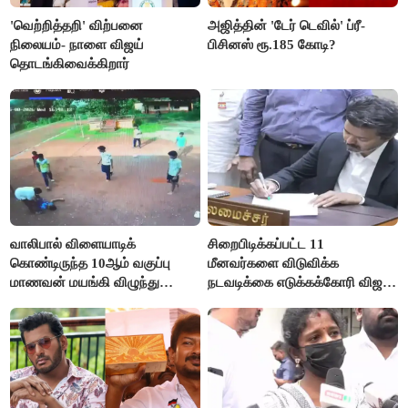
'வெற்றித்தறி' விற்பனை
அஜித்தின் 'டேர் டெவில்' ப்ரீ-
நிலையம்- நாளை விஜய்
பிசினஸ் ரூ.185 கோடி?
தொடங்கிவைக்கிறார்
வாலிபால் விளையாடிக்
சிறைபிடிக்கப்பட்ட 11
கொண்டிருந்த 10ஆம் வகுப்பு
மீனவர்களை விடுவிக்க
மாணவன் மயங்கி விழுந்து
நடவடிக்கை எடுக்கக்கோரி விஜய்
உயிரிழப்பு
கடிதம்