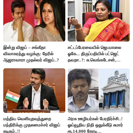
இன்று விஜய் – சங்கீதா
சட்டப்பேரவையில் ஜெபமாலை
விவாகரத்து வழக்கு: நேரில்
ஓகே... திருப்பதியில் பட்ஜெட்
ஆஜராவாரா முதல்வர் விஜய்..?
தவறா..?: சு.வெங்கடேசன்,
திருமாவளவனுக்கு தமிழிசை
கேள்வி..!
மத்திய வெளியுறவுத்துறை
அரசு ஊழியர்கள் பேரதிர்ச்சி..!
மந்திரிக்கு முதலமைச்சர் விஜய்
ஓய்வூதிய நிதி ஒதுக்கீடு சுமார்
கடிதம்..!!
ரூ.14,000 கோடி