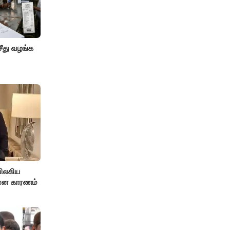
சீது வழங்க
விலகிய
சொன்ன காரணம்