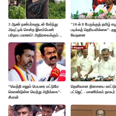
3 ஆண் நண்பர்களுடன் சேர்ந்து
"10-ல் 8 பேருக்குத் தமிழ் எ
அவுட்டிங் சென்ற இளம்பெண்
படிக்கத் தெரியவில்லை”- தன
பரிதாப மரணம்! அதிரவைக்கும்
வேதனை
பின்னணி
“வெற்றி எனும் பெயரை மட்டுமே
தெளிவான திசையை காட்டும
கொண்டுள்ள வெற்று அறிக்கை”-
பட்ஜெட் - மாணிக்கம் தாகூர்
சீமான்