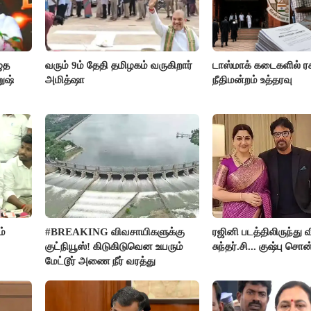
ழுத
வரும் 9ம் தேதி தமிழகம் வருகிறார்
டாஸ்மாக் கடைகளில் ர
ுஷ்
அமித்ஷா
நீதிமன்றம் உத்தரவு
்
#BREAKING விவசாயிகளுக்கு
ரஜினி படத்திலிருந்து 
குட்நியூஸ்! கிடுகிடுவென உயரும்
சுந்தர்.சி... குஷ்பு 
மேட்டூர் அணை நீர் வரத்து