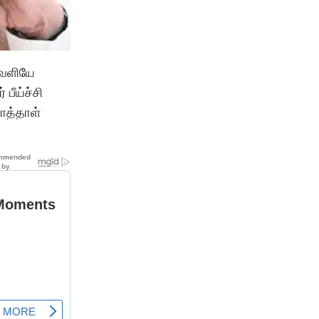
வெளியே
பீய்ச்சி
ாத்தாள்