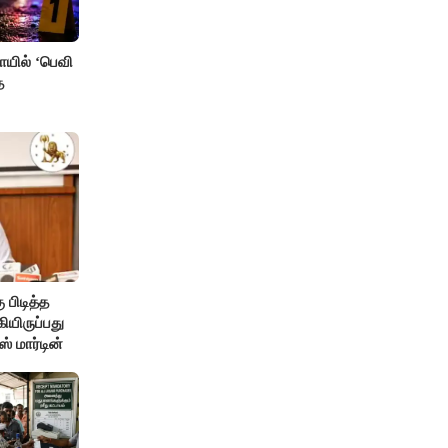
ாயில் ‘பெவி
ை
 பிடித்த
ியிருப்பது
் மார்டின்