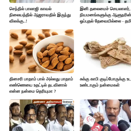
செந்தில் பாலாஜி காவல்
இனி தலைமைச் செயலாளர், ட
நிலையத்தில் ஆஜராவதில் இருந்து
நியமனங்களுக்கு ஆளுநரின
விலக்கு..!
ஒப்புதல் தேவையில்லை - தமி
அரசு அதிரடி..!
தினசரி பாதாம் பால் அல்லது பாதாம்
சுக்கு காபி குடிப்போருக்கு உட
எண்ணெயை உதட்டில் தடவினால்
உண்டாகும் நன்மைகள்
என்ன நன்மை தெரியுமா ?