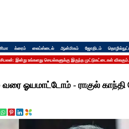
னிமா
க்ரைம்
லைப்ஸ்டைல்
ஆன்மிகம்
ஜோதிடம்
தொழில்நுட்
் வரை ஓயமாட்டோம் - ராகுல் காந்தி 