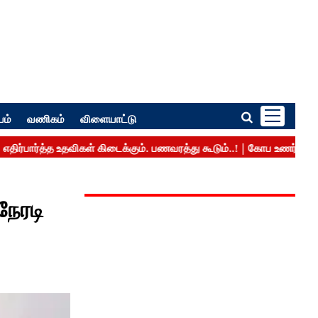
பம்
வணிகம்
விளையாட்டு
நேரடி