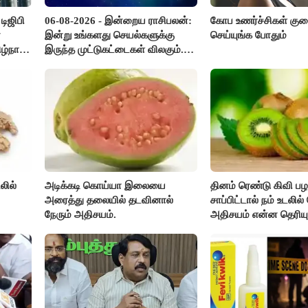
ிஜிபி
06-08-2026 - இன்றைய ராசிபலன்:
கோப உணர்ச்சிகள் க
்
இன்று உங்களது செயல்களுக்கு
செய்யுங்க போதும்
ழ்நாடு
இருந்த முட்டுகட்டைகள் விலகும்.
எதிர்பார்த்த உதவிகள் கிடைக்கும்.
பணவரத்து கூடும்..!
லில்
அடிக்கடி கொய்யா இலையை
தினம் ரெண்டு கிவி பழ
அரைத்து தலையில் தடவினால்
சாப்பிட்டால் நம் உடலில்
நேரும் அதிசயம்.
அதிசயம் என்ன தெரியு