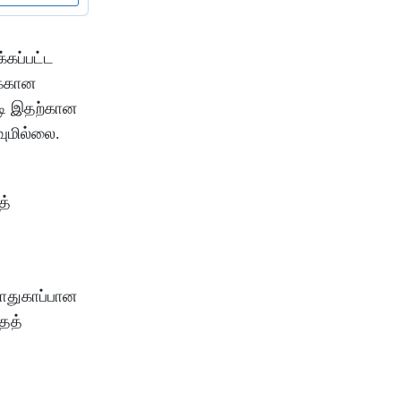
்கப்பட்ட
க்கான
டி இதற்கான
வுமில்லை.
த்
பாதுகாப்பான
ைத்