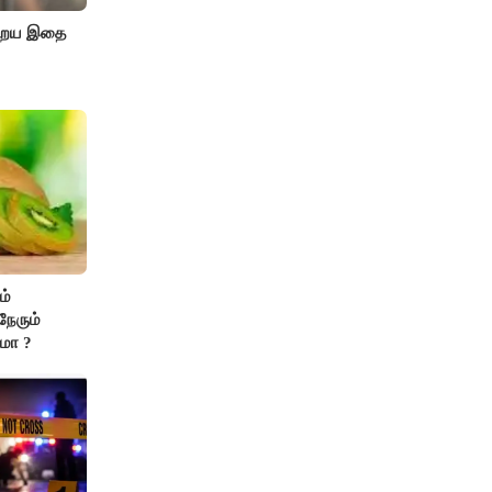
ுறைய இதை
ம்
 நேரும்
மா ?