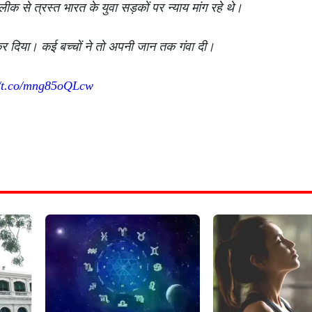
लीक से त्रस्त भारत के युवा सड़कों पर न्याय मांग रहे थे।
 कर दिया। कई बच्चों ने तो अपनी जान तक गंवा दी।
//t.co/mng85oQLcw