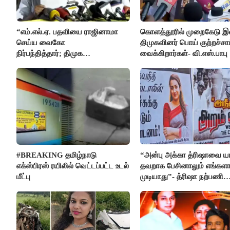
“எம்.எல்.ஏ. பதவியை ராஜினாமா
கொளத்தூரில் முறைகேடு இ
செய்ய வைகோ
திமுகவினர் பொய் குற்றச்ச
நிர்பந்தித்தார்; திமுக
வைக்கிறார்கள்- வி.எஸ்.பாபு
எம்.எல்.ஏக்களாகவே
தொடர்கிறோம்”- மதிமுக
எம்.எல்.ஏக்கள் பரபரப்பு பேட்டி
#BREAKING தமிழ்நாடு
“அன்பு அக்கா த்ரிஷாவை யா
எக்ஸ்பிரஸ் ரயிலில் வெட்டப்பட்ட உடல்
தவறாக பேசினாலும் எங்களால
மீட்பு
முடியாது”- த்ரிஷா நற்பணி
மன்றத்தினர் போஸ்டர்