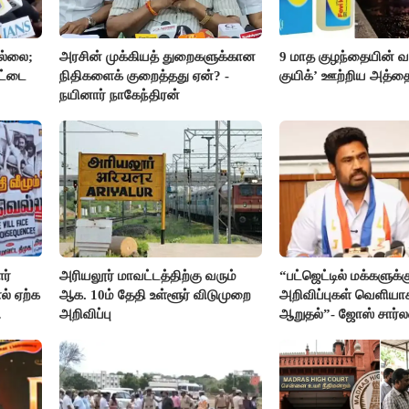
ல்லை;
அரசின் முக்கியத் துறைகளுக்கான
9 மாத குழந்தையின் வ
ாட்டை
நிதிகளைக் குறைத்தது ஏன்? -
குயிக்’ ஊற்றிய அத்த
நயினார் நாகேந்திரன்
ர்
அரியலூர் மாவட்டத்திற்கு வரும்
“பட்ஜெட்டில் மக்களுக்கு
் ஏற்க
ஆக. 10ம் தேதி உள்ளூர் விடுமுறை
அறிவிப்புகள் வெளியாக
அறிவிப்பு
ஆறுதல்”- ஜோஸ் சார்லஸ