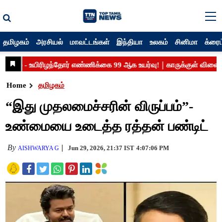
தமிழகம்
அரசியல்
மாவட்டங்கள்
இந்தியா
உலகம்
சினிமா
க்ரைம
Home
தமிழகம்
“இது முதலமைச்சரின் விருப்பம்”-
உண்மையை உடைத்த ரத்தன் பண்டிட்
By
Jun 29, 2026, 21:37 IST
4:07:06 PM
AISHWARYA G