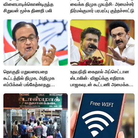
விளையாடிக்கொண்டிருந்த
வைக்க திமுக முயற்சி- அமைச்சர்
சிறுவன் மூச்சு திணறி பலி
நிர்மல்குமார் பரபரப்பு குற்றச்சாட்டு
தொகுதி மறுவரையறை
உதயநிதி கைதால் அப்செட்டான
கூட்டத்தில் திமுக, அதிமுக
ஸ்டாலின்- விஜய்க்கு எதிராக
எம்பிக்கள் பங்கேற்காதது
பாஜகவுடன் கூட்டணி அமைக்க
வருத்தமளிக்கிறது- ப.சிதம்பரம்
திட்டம்