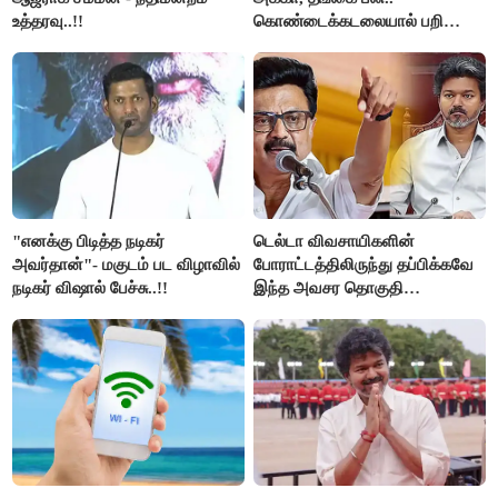
உத்தரவு..!!
கொண்டைக்கடலையால் பறிபோன
உயிர்கள்..!!
"எனக்கு பிடித்த நடிகர்
டெல்டா விவசாயிகளின்
அவர்தான்"- மகுடம் பட விழாவில்
போராட்டத்திலிருந்து தப்பிக்கவே
நடிகர் விஷால் பேச்சு..!!
இந்த அவசர தொகுதி
மறுவரையறை நாடகத்தை
அரங்கேற்றுகிறார் முதலமைச்சர் -
திமுக ஐடி விங்..!!