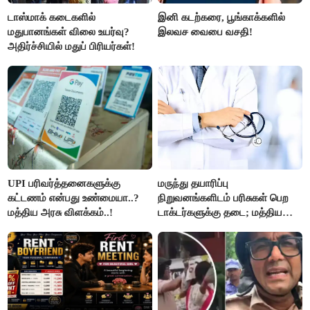
டாஸ்மாக் கடைகளில்
இனி கடற்கரை, பூங்காக்களில்
மதுபானங்கள் விலை உயர்வு?
இலவச வைபை வசதி!
அதிர்ச்சியில் மதுப் பிரியர்கள்!
UPI பரிவர்த்தனைகளுக்கு
மருந்து தயாரிப்பு
கட்டணம் என்பது உண்மையா..?
நிறுவனங்களிடம் பரிசுகள் பெற
மத்திய அரசு விளக்கம்..!
டாக்டர்களுக்கு தடை; மத்திய
அரசு உத்தரவு..!