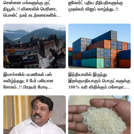
சென்னை மக்களுக்கு குட்
ஐகோர்ட் புதிய நீதிபதிகளுக்கு
நியூஸ்..!! விரைவில் மெரினா,
முதல்வர் விஜய் வாழ்த்து..!!
பெசன்ட் நகர் கடற்கரைகளில்
இலவச Wi-Fi வசதி..!!
இமாச்சலில் பயணிகள் பஸ்
இந்தியாவில் இருந்து
கவிழ்ந்தது; 8 பேர் பலியான
இறக்குமதியாகும் பொருட்களுக்கு
சோகம்..!! பிரதமர் மோடி
100% வரி விதிக்கும் மசோதா;
இரங்கல்..!!
அமெரிக்கா நிறைவேற்றம்..!!