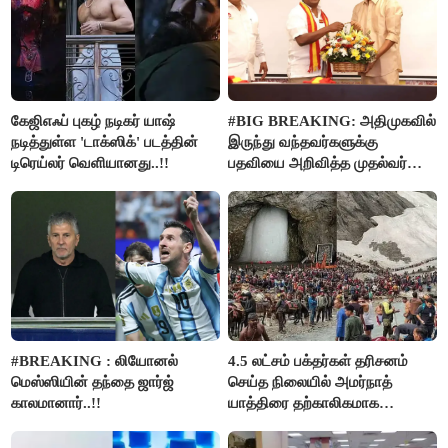
கேஜிஎஃப் புகழ் நடிகர் யாஷ்
#BIG BREAKING: அதிமுகவில்
நடித்துள்ள 'டாக்‌ஸிக்' படத்தின்
இருந்து வந்தவர்களுக்கு
டிரெய்லர் வெளியானது..!!
பதவியை அறிவித்த முதல்வர்
விஜய்..!!
#BREAKING : லியோனல்
4.5 லட்சம் பக்தர்கள் தரிசனம்
மெஸ்ஸியின் தந்தை ஜார்ஜ்
செய்த நிலையில் அமர்நாத்
காலமானார்..!!
யாத்திரை தற்காலிகமாக
நிறுத்தம்..!!