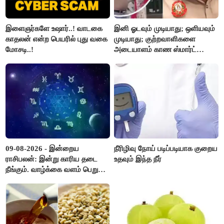
இளைஞர்களே உஷார்..! வாடகை
இனி ஓடவும் முடியாது; ஒளியவும்
காதலன் என்ற பெயரில் புது வகை
முடியாது; குற்றவாளிகளை
மோசடி..!
அடையாளம் காண ஸ்மார்ட்
கண்ணாடிகளை பயன்படுத்த
போலீசார் முடிவு..!
09-08-2026 - இன்றைய
நீரிழிவு நோய் படிப்படியாக குறைய
ராசிபலன்: இன்று காரிய தடை
உதவும் இந்த நீர்
நீங்கும். வாழ்க்கை வளம் பெறும்.
எதிரில் இருப்பவர்களை
எடைபோடுவது நல்லது..!