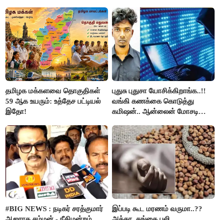
தமிழக மக்களவை தொகுதிகள்
புதுசு புதுசா யோசிக்கிறாங்க..!!
59 ஆக உயரும்: உத்தேச பட்டியல்
வங்கி கணக்கை கொடுத்து
இதோ!
கமிஷன்.. ஆன்லைன் மோசடி
கும்பலுக்கு உதவிய வாலிபர்
கைது..!!
#BIG NEWS : நடிகர் சரத்குமார்
இப்படி கூட மரணம் வருமா..??
ஆஜராக சம்மன் - நீதிமன்றம்
அக்கா, தங்கை பலி..