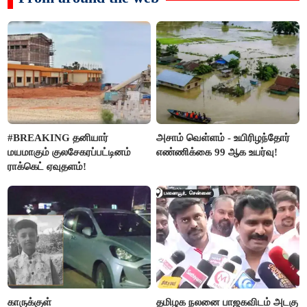
#BREAKING தனியார்
அசாம் வெள்ளம் - உயிரிழந்தோர்
மயமாகும் குலசேகரப்பட்டினம்
எண்ணிக்கை 99 ஆக உயர்வு!
ராக்கெட் ஏவுதளம்!
காருக்குள்
தமிழக நலனை பாஜகவிடம் அடகு