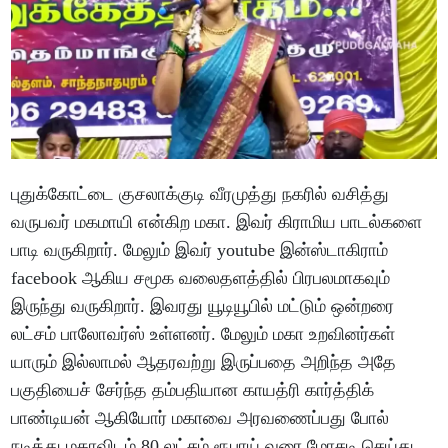
புதுக்கோட்டை குசலாக்குடி வீரமுத்து நகரில் வசித்து
வருபவர் மகமாயி என்கிற மகா. இவர் கிராமிய பாடல்களை
பாடி வருகிறார். மேலும் இவர் youtube இன்ஸ்டாகிராம்
facebook ஆகிய சமூக வலைதளத்தில் பிரபலமாகவும்
இருந்து வருகிறார். இவரது யூடியூபில் மட்டும் ஒன்றரை
லட்சம் பாலோவர்ஸ் உள்ளனர். மேலும் மகா உறவினர்கள்
யாரும் இல்லாமல் ஆதரவற்று இருப்பதை அறிந்த அதே
பகுதியைச் சேர்ந்த தம்பதியான காயத்ரி கார்த்திக்
பாண்டியன் ஆகியோர் மகாவை அரவணைப்பது போல்
நடித்து மகாவிடம் 80 லட்சம் ரூபாய் வரை மோசடி செய்து