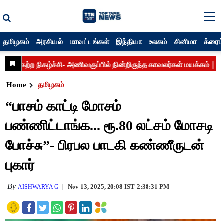
தமிழகம்
அரசியல்
மாவட்டங்கள்
இந்தியா
உலகம்
சினிமா
க்ரைம
Home
தமிழகம்
“பாசம் காட்டி மோசம்
பண்ணிட்டாங்க... ரூ.80 லட்சம் மோசடி
போச்சு”- பிரபல பாடகி கண்ணீருடன்
புகார்
By
Nov 13, 2025, 20:08 IST
2:38:31 PM
AISHWARYA G