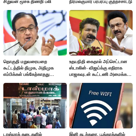
சிறுவன் மூச்சு திணறி பலி
நிர்மல்குமார் பரபரப்பு குற்றச்சாட்டு
தொகுதி மறுவரையறை
உதயநிதி கைதால் அப்செட்டான
கூட்டத்தில் திமுக, அதிமுக
ஸ்டாலின்- விஜய்க்கு எதிராக
எம்பிக்கள் பங்கேற்காதது
பாஜகவுடன் கூட்டணி அமைக்க
வருத்தமளிக்கிறது- ப.சிதம்பரம்
திட்டம்
டாஸ்மாக் கடைகளில்
இனி கடற்கரை, பூங்காக்களில்