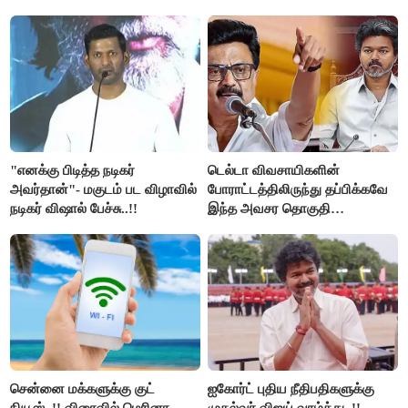
உயிர்கள்..!!
"எனக்கு பிடித்த நடிகர்
டெல்டா விவசாயிகளின்
அவர்தான்"- மகுடம் பட விழாவில்
போராட்டத்திலிருந்து தப்பிக்கவே
நடிகர் விஷால் பேச்சு..!!
இந்த அவசர தொகுதி
மறுவரையறை நாடகத்தை
அரங்கேற்றுகிறார் முதலமைச்சர் -
திமுக ஐடி விங்..!!
சென்னை மக்களுக்கு குட்
ஐகோர்ட் புதிய நீதிபதிகளுக்கு