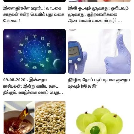
இளைஞர்களே உஷார்..! வாடகை
இனி ஓடவும் முடியாது; ஒளியவும்
காதலன் என்ற பெயரில் புது வகை
முடியாது; குற்றவாளிகளை
மோசடி..!
அடையாளம் காண ஸ்மார்ட்
கண்ணாடிகளை பயன்படுத்த
போலீசார் முடிவு..!
09-08-2026 - இன்றைய
நீரிழிவு நோய் படிப்படியாக குறைய
ராசிபலன்: இன்று காரிய தடை
உதவும் இந்த நீர்
நீங்கும். வாழ்க்கை வளம் பெறும்.
எதிரில் இருப்பவர்களை
எடைபோடுவது நல்லது..!