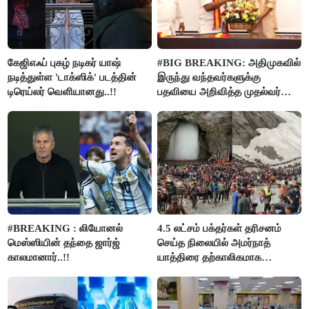
கேஜிஎஃப் புகழ் நடிகர் யாஷ்
#BIG BREAKING: அதிமுகவில்
நடித்துள்ள 'டாக்‌ஸிக்' படத்தின்
இருந்து வந்தவர்களுக்கு
டிரெய்லர் வெளியானது..!!
பதவியை அறிவித்த முதல்வர்
விஜய்..!!
#BREAKING : லியோனல்
4.5 லட்சம் பக்தர்கள் தரிசனம்
மெஸ்ஸியின் தந்தை ஜார்ஜ்
செய்த நிலையில் அமர்நாத்
காலமானார்..!!
யாத்திரை தற்காலிகமாக
நிறுத்தம்..!!