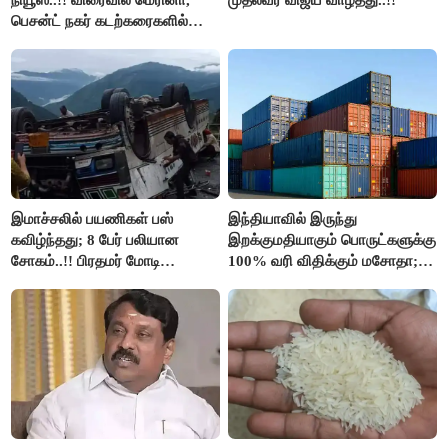
நியூஸ்..!! விரைவில் மெரினா,
முதல்வர் விஜய் வாழ்த்து..!!
பெசன்ட் நகர் கடற்கரைகளில்
இலவச Wi-Fi வசதி..!!
இமாச்சலில் பயணிகள் பஸ்
இந்தியாவில் இருந்து
கவிழ்ந்தது; 8 பேர் பலியான
இறக்குமதியாகும் பொருட்களுக்கு
சோகம்..!! பிரதமர் மோடி
100% வரி விதிக்கும் மசோதா;
இரங்கல்..!!
அமெரிக்கா நிறைவேற்றம்..!!