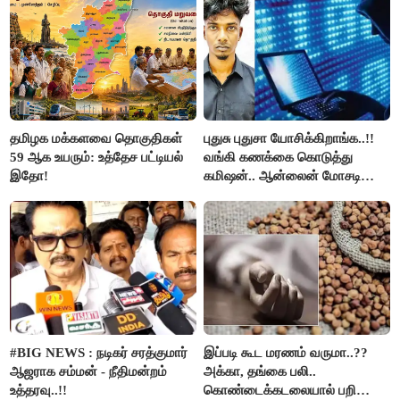
தமிழக மக்களவை தொகுதிகள்
புதுசு புதுசா யோசிக்கிறாங்க..!!
59 ஆக உயரும்: உத்தேச பட்டியல்
வங்கி கணக்கை கொடுத்து
இதோ!
கமிஷன்.. ஆன்லைன் மோசடி
கும்பலுக்கு உதவிய வாலிபர்
கைது..!!
#BIG NEWS : நடிகர் சரத்குமார்
இப்படி கூட மரணம் வருமா..??
ஆஜராக சம்மன் - நீதிமன்றம்
அக்கா, தங்கை பலி..
உத்தரவு..!!
கொண்டைக்கடலையால் பறிபோன