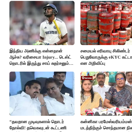
இந்திய அணிக்கு என்னதான்
சமையல் எரிவாயு சிலிண்டர்
ஆச்சு? வரிசையா Injury... டெஸ்ட்
பெறுவோருக்கு eKYC கட்டா
தொடரில் இருந்து சாய் சுதர்சனும்
என அறிவிப்பு
விலகல்
“தவறான முடிவுகளால் தொடர்
கன்னிகா பரமேஸ்வரியம்மன்
தோல்வி! தவெகவுடன் கூட்டணி
மடத்திற்குச் சொந்தமான நில