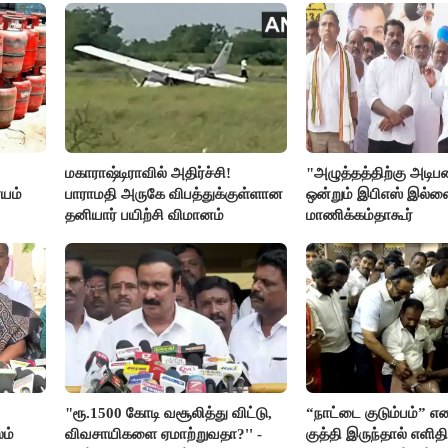
மகாராஷ்டிராவில் அதிர்ச்சி!
"அழுத்தத்திற்கு அடி
யம்
பாராமதி அருகே விபத்துக்குள்ளான
ஒன்றும் இபிஎஸ் இல்ல
தனியார் பயிற்சி விமானம்
மாணிக்கம்தாகூர்
"ரூ.1500 கோடி வசூலித்து விட்டு,
“நாட்டை குடும்பம்” எ
ம்
விவசாயிகளை ஏமாற்றுவதா?'' -
குத்தி இருந்தால் எளிதி