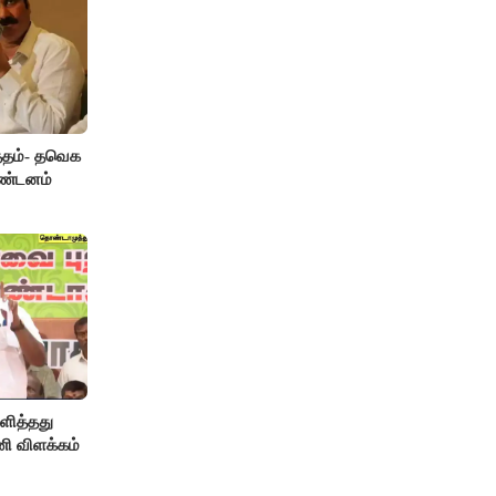
த்தம்- தவெக
கண்டனம்
ளித்தது
ணி விளக்கம்