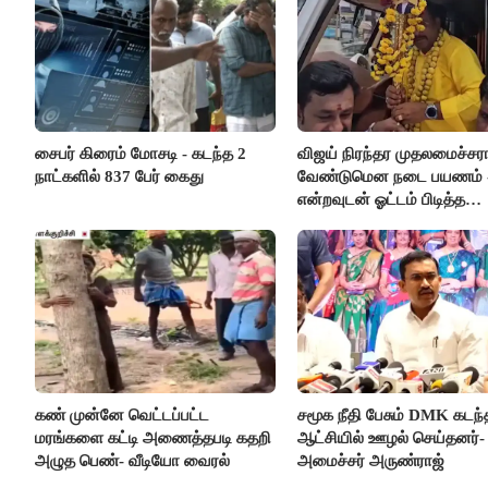
சைபர் கிரைம் மோசடி - கடந்த 2
விஜய் நிரந்தர முதலமைச்சர
நாட்களில் 837 பேர் கைது
வேண்டுமென நடை பயணம் 
என்றவுடன் ஓட்டம் பிடித்த
தவெகவினர்
கண் முன்னே வெட்டப்பட்ட
சமூக நீதி பேசும் DMK கடந்
மரங்களை கட்டி அணைத்தபடி கதறி
ஆட்சியில் ஊழல் செய்தனர்-
அழுத பெண்- வீடியோ வைரல்
அமைச்சர் அருண்ராஜ்