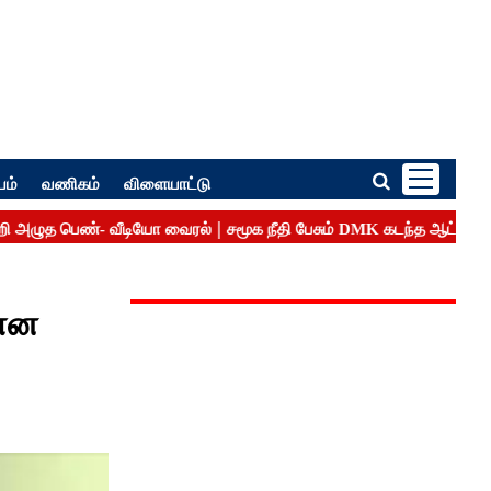
பம்
வணிகம்
விளையாட்டு
 என