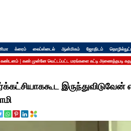
னிமா
க்ரைம்
லைப்ஸ்டைல்
ஆன்மிகம்
ஜோதிடம்
தொழில்நுட்
ிர்க்கட்சியாககூட இருந்துவிடுவேன்
ாமி