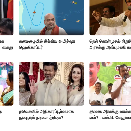
ாக
கனமழையில் சிக்கிய அமித்ஷா
நெல் கொள்முதல் நிறு
- கைது
ஹெலிகாப்டர்
அரசுக்கு அன்புமணி 
த
தவெகவில் அதிகாரப்பூர்வமாக
தவெக அரசுக்கு வாக்க
நுழையும் நடிகை த்ரிஷா?
ஏன்? - எஸ்.பி. வேலும