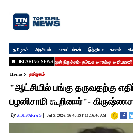
தமிழகம்
அரசியல்
மாவட்டங்கள்
இந்தியா
உலகம்
சி
Home
தமிழகம்
"ஆட்சியில் பங்கு தருவதற்கு எத
பழனிசாமி கூறினார்"- கிருஷ்ணச
By
Jul 5, 2026, 16:46 IST
11:16:06 AM
AISHWARYA G