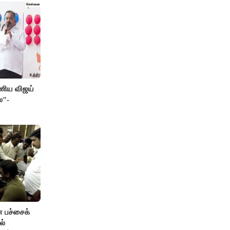
பணிய விஜய்
ை"-
ன பச்சைக்
ல்