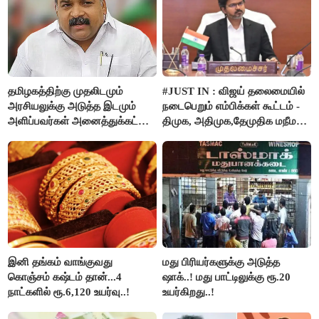
தமிழகத்திற்கு முதலிடமும்
#JUST IN : விஜய் தலைமையில்
அரசியலுக்கு அடுத்த இடமும்
நடைபெறும் எம்பிக்கள் கூட்டம் -
அளிப்பவர்கள் அனைத்துக்கட்சி
திமுக, அதிமுக,தேமுதிக மநீம
கூட்டத்தில் நிச்சயம்
புறக்கணிப்பு..!
பங்கேற்பார்கள் - மாணிக்கம்
தாகூர்..!!
இனி தங்கம் வாங்குவது
மது பிரியர்களுக்கு அடுத்த
கொஞ்சம் கஷ்டம் தான்...4
ஷாக்..! மது பாட்டிலுக்கு ரூ.20
நாட்களில் ரூ.6,120 உயர்வு..!
உயர்கிறது..!