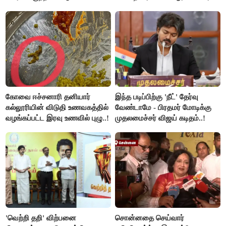
விளக்கம்..!
கோவை ஈச்சனாரி தனியார்
இந்த படிப்பிற்கு 'நீட்' தேர்வு
கல்லூரியின் விடுதி உணவகத்தில்
வேண்டாமே - பிரதமர் மோடிக்கு
வழங்கப்பட்ட இரவு உணவில் புழு..!
முதலமைச்சர் விஜய் கடிதம்..!
'வெற்றி தறி' விற்பனை
சொன்னதை செய்வார்