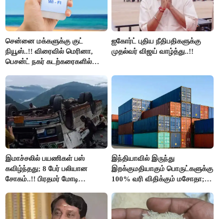
சென்னை மக்களுக்கு குட்
ஐகோர்ட் புதிய நீதிபதிகளுக்கு
நியூஸ்..!! விரைவில் மெரினா,
முதல்வர் விஜய் வாழ்த்து..!!
பெசன்ட் நகர் கடற்கரைகளில்
இலவச Wi-Fi வசதி..!!
இமாச்சலில் பயணிகள் பஸ்
இந்தியாவில் இருந்து
கவிழ்ந்தது; 8 பேர் பலியான
இறக்குமதியாகும் பொருட்களுக்கு
சோகம்..!! பிரதமர் மோடி
100% வரி விதிக்கும் மசோதா;
இரங்கல்..!!
அமெரிக்கா நிறைவேற்றம்..!!