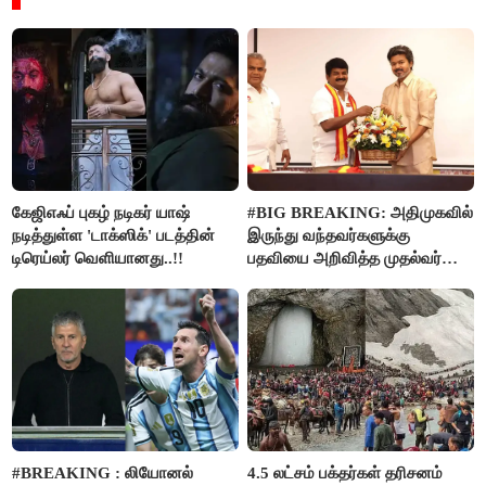
கேஜிஎஃப் புகழ் நடிகர் யாஷ்
#BIG BREAKING: அதிமுகவில்
நடித்துள்ள 'டாக்‌ஸிக்' படத்தின்
இருந்து வந்தவர்களுக்கு
டிரெய்லர் வெளியானது..!!
பதவியை அறிவித்த முதல்வர்
விஜய்..!!
#BREAKING : லியோனல்
4.5 லட்சம் பக்தர்கள் தரிசனம்