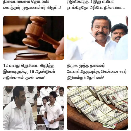
நிலையங்களை தொடங்கி
ரஜினிகாந்த்..! இது எப்போ
வைத்தார் முதலமைச்சர் விஜய்..!
நடக்கிறதோ அப்போ நிச்சயமாக
ரஜினி ₹1 கோடி தருவார் - லதா
ரஜினிகாந்த்..!
12 வயது சிறுமியை சீரழித்த
திமுக மூத்த தலைவர்
இளைஞருக்கு 10 ஆண்டுகள்
கே.என்.நேருவுக்கு சென்னை உயர்
கடுங்காவல் தண்டனை!
நீதிமன்றம் நோட்டீஸ்!