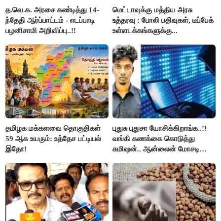
த.வெ.க. அரசை கண்டித்து 14-
மெட்டாவுக்கு மத்திய அரசு
ந்தேதி ஆர்ப்பாட்டம் - எடப்பாடி
உத்தரவு : போலி பதிவுகள், டீப்பேக்
பழனிசாமி அறிவிப்பு..!!
உள்ளடக்கங்களுக்கு...
தமிழக மக்களவை தொகுதிகள்
புதுசு புதுசா யோசிக்கிறாங்க..!!
59 ஆக உயரும்: உத்தேச பட்டியல்
வங்கி கணக்கை கொடுத்து
இதோ!
கமிஷன்.. ஆன்லைன் மோசடி
கும்பலுக்கு உதவிய வாலிபர்
கைது..!!