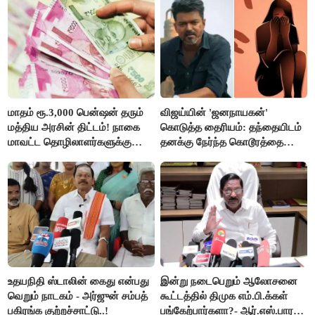
மாதம் ரூ.3,000 பென்ஷன் தரும்
விஜய்யின் 'ஜனநாயகன்'
மத்திய அரசின் திட்டம்! நாகை
கொடுத்த தைரியம்: தந்தையிடம்
மாவட்ட தொழிலாளர்களுக்கு
தனக்கு நேர்ந்த கொடூரத்தை
ஆட்சியர் வெளியிட்ட சூப்பர்
கூறிய சிறுமி!
செய்தி!
உதயநிதி ஸ்டாலின் கைது என்பது
இன்று நடைபெறும் ஆலோசனை
வெறும் நாடகம் - அர்ஜுன் சம்பத்
கூட்டத்தில் திமுக எம்.பி.க்கள்
பகிரங்க குற்றச்சாட்டு..!
பங்கேற்பார்களா?- ஆர்.எஸ்.பாரதி