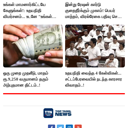
உங்கள் மாமனார்கிட்டயே
இன்று ரேஷன் கார்டு
கேளுங்கள்!: உதயநிதி
குறைதீர்க்கும் முகாம்! பெயர்
விமர்சனம்... உடனே "உங்கள்
மாற்றம், விரல்ரேகை பதிவு செய்ய
அப்பாவிடம் கேளுங்கள்" என
அரிய வாய்ப்பு!
ஆதவ் அர்ஜுனா பதிலடி!
ஒரு முறை முதலீடு, மாதம்
உதயநிதி வைத்த 4 கேள்விகள்...
ரூ.9,250 வருமானம் தரும்
சட்டப்பேரவையில் நடந்த காரசார
அற்புதமான திட்டம்..!
விவாதம்..!