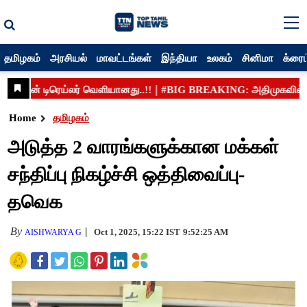
தமிழகம்
அரசியல்
மாவட்டங்கள்
இந்தியா
உலகம்
சினிமா
க்ரைம
Home
தமிழகம்
அடுத்த 2 வாரங்களுக்கான மக்கள்
சந்திப்பு நிகழ்ச்சி ஒத்திவைப்பு-
தவெக
By
Oct 1, 2025, 15:22 IST
9:52:25 AM
AISHWARYA G