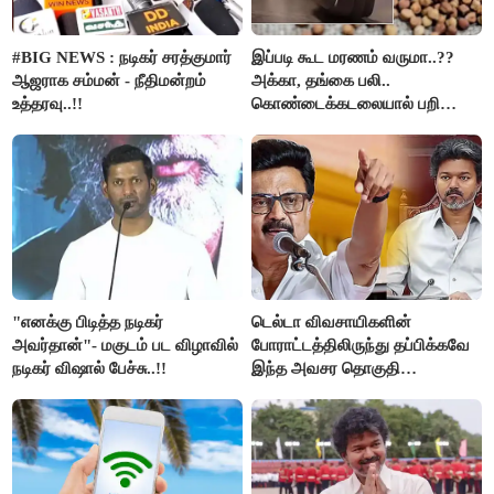
#BIG NEWS : நடிகர் சரத்குமார்
இப்படி கூட மரணம் வருமா..??
ஆஜராக சம்மன் - நீதிமன்றம்
அக்கா, தங்கை பலி..
உத்தரவு..!!
கொண்டைக்கடலையால் பறிபோன
உயிர்கள்..!!
"எனக்கு பிடித்த நடிகர்
டெல்டா விவசாயிகளின்
அவர்தான்"- மகுடம் பட விழாவில்
போராட்டத்திலிருந்து தப்பிக்கவே
நடிகர் விஷால் பேச்சு..!!
இந்த அவசர தொகுதி
மறுவரையறை நாடகத்தை
அரங்கேற்றுகிறார் முதலமைச்சர் -
திமுக ஐடி விங்..!!