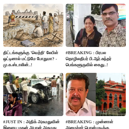
பிரச்சனையா இருக்கு”- என்.ஆர்.
பட்ஜெட்டுக்கு பாஜக கடும்
இளங்கோ
எதிர்ப்பு!
திட்டங்களுக்கு 'வெற்றி' லேபிள்
#BREAKING : பிரபல
ஒட்டினால் மட்டுமே போதுமா? -
தொழிலதிபர் பி.ஆர்.சுந்தர்
மு.க.ஸ்டாலின்..!
பெங்களூருவில் கைது..!
#JUST IN : அதிக் அகமதுவின்
#BREAKING : முன்னாள்
இளைய மகன் அபான் அகமது
அமைச்சர் பொன்முடிக்கு