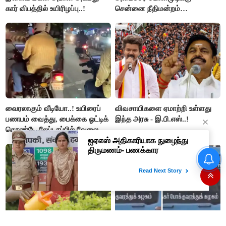
கார் விபத்தில் உயிரிழப்பு..!
சென்னை நீதிமன்றம்
பிடிவாரண்ட்..!
வைரலாகும் வீடியோ..! உயிரைப்
விவசாயிகளை ஏமாற்றி உள்ளது
பணயம் வைத்து, பைக்கை ஓட்டிக்
இந்த அரசு - இ.பி.எஸ்..!
கொண்டே லேப்டாப்பில் வேலை
பார்த்த நபர்..!
“நிதி நிலைமை சரியான பிறகு
மற்ற திட்டங்கள் அறிவிக்கப்படும்”-
அமைச்சர் நிர்மல்குமார் விளக்கம்