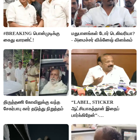
#BREAKING பொன்முடிக்கு
மதுபானங்கள் டோர் டெலிவரியா?
கைது வாரண்ட்!
- அமைச்சர் விக்னேஷ் விளக்கம்
திருத்தணி கோவிலுக்கு வந்த
“LABEL, STICKER
சேகர்பாபு கார் தடுத்து நிறுத்தம்
ஆட்சியாகத்தான் இதைப்
பார்க்கிறேன்”-
எம்.ஆர்.கே.பன்னீர்செல்வம்