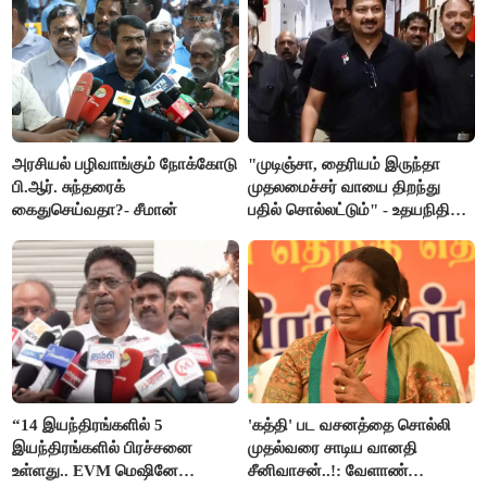
அரசியல் பழிவாங்கும் நோக்கோடு
"முடிஞ்சா, தைரியம் இருந்தா
பி.ஆர். சுந்தரைக்
முதலமைச்சர் வாயை திறந்து
கைதுசெய்வதா?- சீமான்
பதில் சொல்லட்டும்" - உதயநிதி
ஸ்டாலின்
“14 இயந்திரங்களில் 5
'கத்தி' பட வசனத்தை சொல்லி
இயந்திரங்களில் பிரச்சனை
முதல்வரை சாடிய வானதி
உள்ளது.. EVM மெஷினே
சீனிவாசன்..!: வேளாண்