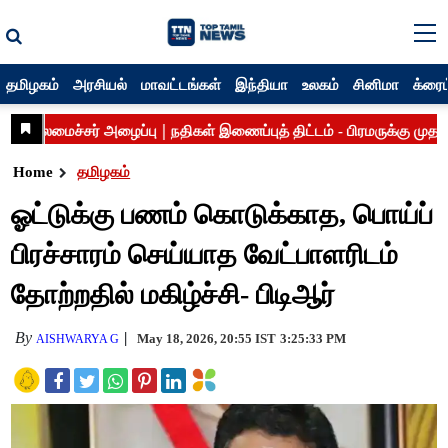
தமிழகம்
அரசியல்
மாவட்டங்கள்
இந்தியா
உலகம்
சினிமா
க்ரைம
Home
தமிழகம்
ஓட்டுக்கு பணம் கொடுக்காத, பொய்ப்
பிரச்சாரம் செய்யாத வேட்பாளரிடம்
தோற்றதில் மகிழ்ச்சி- பிடிஆர்
By
May 18, 2026, 20:55 IST
3:25:33 PM
AISHWARYA G