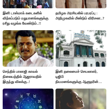
இனி டாஸ்மாக் கடைகளில்
தமிழக அரசியலில் பரபரப்பு :
விற்கப்படும் மதுபானங்களுக்கு
அதிமுகவில் மீண்டும் விரிசலா..?
ரசீது வழங்க வேண்டும்..!!
செந்தில் பாலாஜி காவல்
இனி தலைமைச் செயலாளர்,
நிலையத்தில் ஆஜராவதில்
டிஜிபி
இருந்து விலக்கு..!
நியமனங்களுக்கு ஆளுநரின்
ஒப்புதல் தேவையில்லை -
தமிழ்நாடு அரசு அதிரடி..!