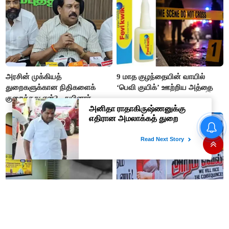
எம்.எல்.ஏக்கள் பரபரப்பு பேட்டி
அரசின் முக்கியத்
9 மாத குழந்தையின் வாயில்
துறைகளுக்கான நிதிகளைக்
‘பெவி குயிக்’ ஊற்றிய அத்தை
குறைத்தது ஏன்? - நயினார்
நாகேந்திரன்
ஒவ்வொரு குடும்பத்தின்
தலையிலும் எவ்வளவு கடன்
இருக்கு தெரியுமா..?
#BREAKING தமிழ்நாடு
“அன்பு அக்கா த்ரிஷாவை யார்
எக்ஸ்பிரஸ் ரயிலில் வெட்டப்பட்ட
தவறாக பேசினாலும் எங்களால்
உடல் மீட்பு
ஏற்க முடியாது”- த்ரிஷா நற்பணி