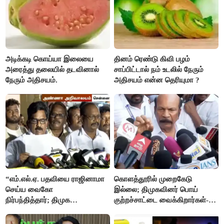
அடிக்கடி கொய்யா இலையை
தினம் ரெண்டு கிவி பழம்
அரைத்து தலையில் தடவினால்
சாப்பிட்டால் நம் உடலில் நேரும்
நேரும் அதிசயம்.
அதிசயம் என்ன தெரியுமா ?
“எம்.எல்.ஏ. பதவியை ராஜினாமா
கொளத்தூரில் முறைகேடு
செய்ய வைகோ
இல்லை; திமுகவினர் பொய்
நிர்பந்தித்தார்; திமுக
குற்றச்சாட்டை வைக்கிறார்கள்-
எம்.எல்.ஏக்களாகவே
வி.எஸ்.பாபு
தொடர்கிறோம்”- மதிமுக