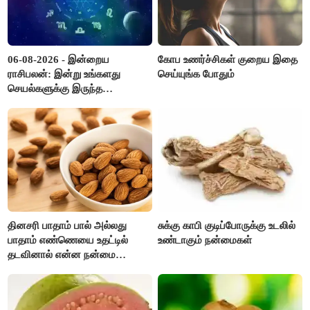
06-08-2026 - இன்றைய
கோப உணர்ச்சிகள் குறைய இதை
ராசிபலன்: இன்று உங்களது
செய்யுங்க போதும்
செயல்களுக்கு இருந்த
முட்டுகட்டைகள் விலகும்.
எதிர்பார்த்த உதவிகள் கிடைக்கும்.
பணவரத்து கூடும்..!
தினசரி பாதாம் பால் அல்லது
சுக்கு காபி குடிப்போருக்கு உடலில்
பாதாம் எண்ணெயை உதட்டில்
உண்டாகும் நன்மைகள்
தடவினால் என்ன நன்மை
தெரியுமா ?