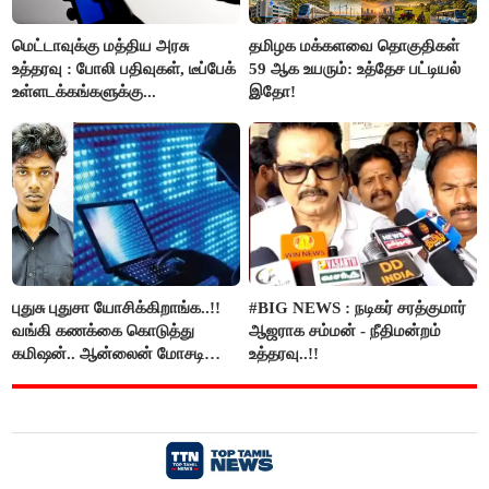
மெட்டாவுக்கு மத்திய அரசு
தமிழக மக்களவை தொகுதிகள்
உத்தரவு : போலி பதிவுகள், டீப்பேக்
59 ஆக உயரும்: உத்தேச பட்டியல்
உள்ளடக்கங்களுக்கு...
இதோ!
புதுசு புதுசா யோசிக்கிறாங்க..!!
#BIG NEWS : நடிகர் சரத்குமார்
வங்கி கணக்கை கொடுத்து
ஆஜராக சம்மன் - நீதிமன்றம்
கமிஷன்.. ஆன்லைன் மோசடி
உத்தரவு..!!
கும்பலுக்கு உதவிய வாலிபர்
கைது..!!