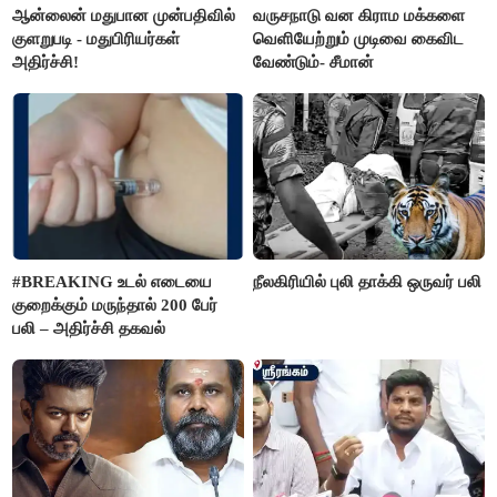
ஆன்லைன் மதுபான முன்பதிவில்
வருசநாடு வன கிராம மக்களை
குளறுபடி - மதுபிரியர்கள்
வெளியேற்றும் முடிவை கைவிட
அதிர்ச்சி!
வேண்டும்- சீமான்
#BREAKING உடல் எடையை
நீலகிரியில் புலி தாக்கி ஒருவர் பலி
குறைக்கும் மருந்தால் 200 பேர்
பலி – அதிர்ச்சி தகவல்