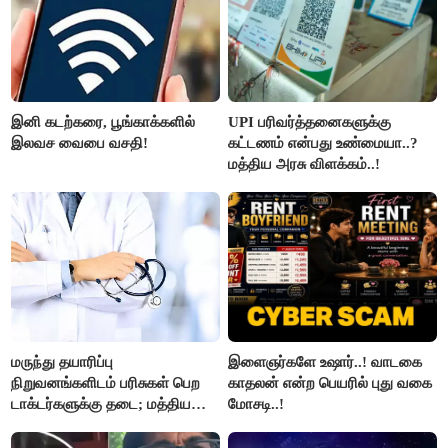
இனி கடற்கரை, பூங்காக்களில்
UPI பரிவர்த்தனைகளுக்கு
இலவச வைபை வசதி!
கட்டணம் என்பது உண்மையா..?
மத்திய அரசு விளக்கம்..!
மருந்து தயாரிப்பு
இளைஞர்களே உஷார்..! வாடகை
நிறுவனங்களிடம் பரிசுகள் பெற
காதலன் என்ற பெயரில் புது வகை
டாக்டர்களுக்கு தடை; மத்திய
மோசடி..!
அரசு உத்தரவு..!