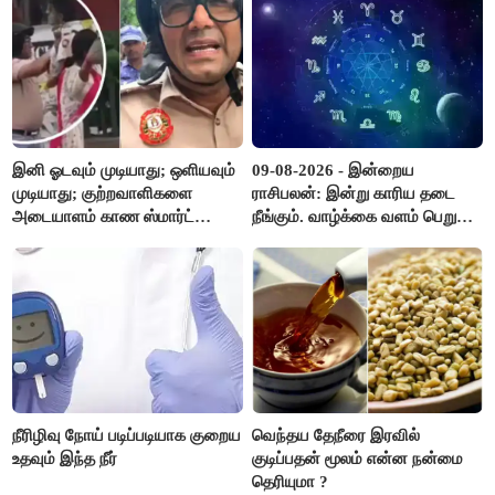
இனி ஓடவும் முடியாது; ஒளியவும்
09-08-2026 - இன்றைய
முடியாது; குற்றவாளிகளை
ராசிபலன்: இன்று காரிய தடை
அடையாளம் காண ஸ்மார்ட்
நீங்கும். வாழ்க்கை வளம் பெறும்.
கண்ணாடிகளை பயன்படுத்த
எதிரில் இருப்பவர்களை
போலீசார் முடிவு..!
எடைபோடுவது நல்லது..!
நீரிழிவு நோய் படிப்படியாக குறைய
வெந்தய தேநீரை இரவில்
உதவும் இந்த நீர்
குடிப்பதன் மூலம் என்ன நன்மை
தெரியுமா ?