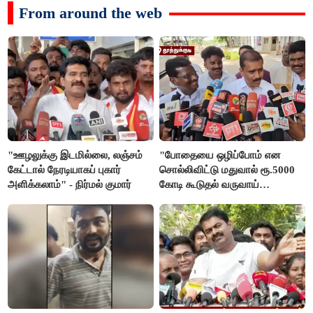
From around the web
"ஊழலுக்கு இடமில்லை, லஞ்சம்
"போதையை ஒழிப்போம் என
கேட்டால் நேரடியாகப் புகார்
சொல்லிவிட்டு மதுவால் ரூ.5000
அளிக்கலாம்" - நிர்மல் குமார்
கோடி கூடுதல் வருவாய்
கிடைக்கும்னு சொல்றாங்க”-
மார்க்கண்டேயன்