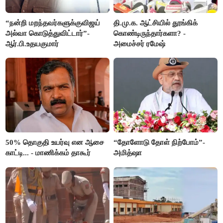
“நன்றி மறந்தவர்களுக்குவிஜய்
தி.மு.க. ஆட்சியில் தூங்கிக்
அல்வா கொடுத்துவிட்டார்”-
கொண்டிருந்தார்களா? -
ஆர்.பி.உதயகுமார்
அமைச்சர் ரமேஷ்
50% தொகுதி உயர்வு என ஆசை
“தோளோடு தோள் நிற்போம்”-
காட்டி... - மாணிக்கம் தாகூர்
அமித்ஷா