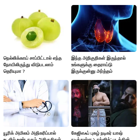
நெல்லிக்காய் சாப்பிட்டால் எந்த
இந்த அறிகுறிகள் இருந்தால்
நோயிலிருந்து விடுபடலாம்
உங்களுக்கு தைராய்டு
தெரியுமா ?
இருக்குன்னு அர்த்தம்
யூரிக் அமிலம் அதிகரிப்பால்
கேஜிஎஃப் புகழ் நடிகர் யாஷ்
உடலில் உண்டாகும் அறிகுறிகள்
நடித்துள்ள 'டாக்‌ஸிக்' படத்தின்