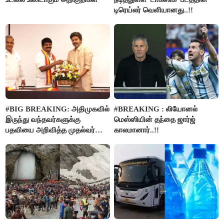
டிரெய்லர் வெளியானது..!!
#BIG BREAKING: அதிமுகவில்
#BREAKING : லியோனல்
இருந்து வந்தவர்களுக்கு
மெஸ்ஸியின் தந்தை ஜார்ஜ்
பதவியை அறிவித்த முதல்வர்
காலமானார்..!!
விஜய்..!!