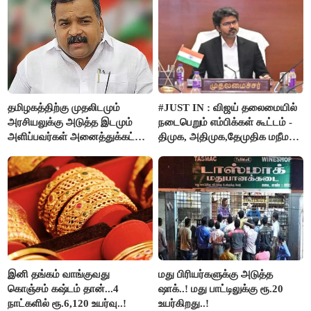
தமிழகத்திற்கு முதலிடமும்
#JUST IN : விஜய் தலைமையில்
அரசியலுக்கு அடுத்த இடமும்
நடைபெறும் எம்பிக்கள் கூட்டம் -
அளிப்பவர்கள் அனைத்துக்கட்சி
திமுக, அதிமுக,தேமுதிக மநீம
கூட்டத்தில் நிச்சயம்
புறக்கணிப்பு..!
பங்கேற்பார்கள் - மாணிக்கம்
தாகூர்..!!
இனி தங்கம் வாங்குவது
மது பிரியர்களுக்கு அடுத்த
கொஞ்சம் கஷ்டம் தான்...4
ஷாக்..! மது பாட்டிலுக்கு ரூ.20
நாட்களில் ரூ.6,120 உயர்வு..!
உயர்கிறது..!