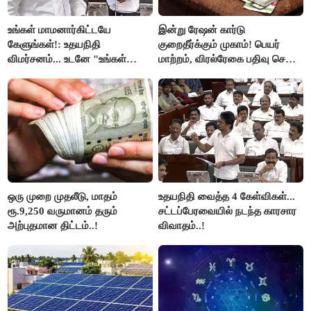
உங்கள் மாமனார்கிட்டயே
இன்று ரேஷன் கார்டு
கேளுங்கள்!: உதயநிதி
குறைதீர்க்கும் முகாம்! பெயர்
விமர்சனம்... உடனே "உங்கள்
மாற்றம், விரல்ரேகை பதிவு செய்ய
அப்பாவிடம் கேளுங்கள்" என
அரிய வாய்ப்பு!
ஆதவ் அர்ஜுனா பதிலடி!
ஒரு முறை முதலீடு, மாதம்
உதயநிதி வைத்த 4 கேள்விகள்...
ரூ.9,250 வருமானம் தரும்
சட்டப்பேரவையில் நடந்த காரசார
அற்புதமான திட்டம்..!
விவாதம்..!