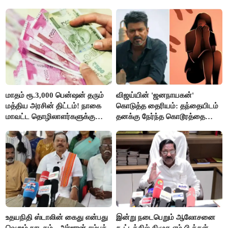
மாதம் ரூ.3,000 பென்ஷன் தரும்
விஜய்யின் 'ஜனநாயகன்'
மத்திய அரசின் திட்டம்! நாகை
கொடுத்த தைரியம்: தந்தையிடம்
மாவட்ட தொழிலாளர்களுக்கு
தனக்கு நேர்ந்த கொடூரத்தை
ஆட்சியர் வெளியிட்ட சூப்பர்
கூறிய சிறுமி!
செய்தி!
உதயநிதி ஸ்டாலின் கைது என்பது
இன்று நடைபெறும் ஆலோசனை