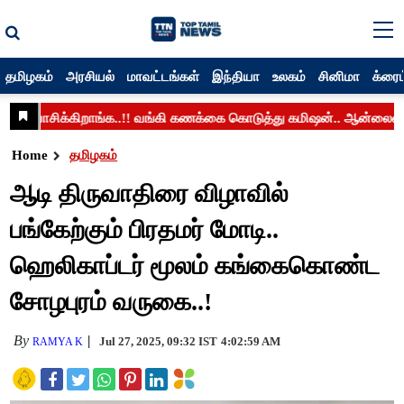
தமிழகம்
அரசியல்
மாவட்டங்கள்
இந்தியா
உலகம்
சினிமா
க்ரைம
Home
தமிழகம்
ஆடி திருவாதிரை விழாவில்
பங்கேற்கும் பிரதமர் மோடி..
ஹெலிகாப்டர் மூலம் கங்கைகொண்ட
சோழபுரம் வருகை..!
By
Jul 27, 2025, 09:32 IST
4:02:59 AM
RAMYA K