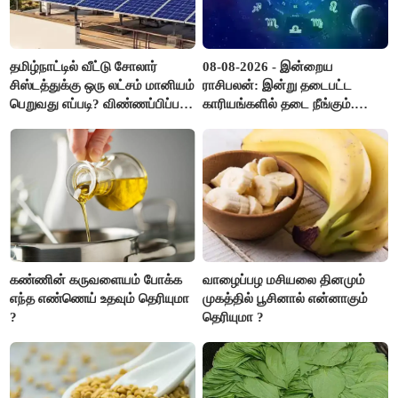
தமிழ்நாட்டில் வீட்டு சோலார்
08-08-2026 - இன்றைய
சிஸ்டத்துக்கு ஒரு லட்சம் மானியம்
ராசிபலன்: இன்று தடைபட்ட
பெறுவது எப்படி? விண்ணப்பிப்பது
காரியங்களில் தடை நீங்கும்.
எப்படி?
பணவரத்து எதிர்பார்த்தபடி
இருக்கும். ஆன்மீக எண்ணம்
அதிகரிக்கும்..!
கண்ணின் கருவளையம் போக்க
வாழைப்பழ மசியலை தினமும்
எந்த எண்ணெய் உதவும் தெரியுமா
முகத்தில் பூசினால் என்னாகும்
?
தெரியுமா ?