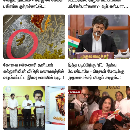
வெறும் நாடகம் - அர்ஜுன் சம்பத்
கூட்டத்தில் திமுக எம்.பி.க்கள்
பகிரங்க குற்றச்சாட்டு..!
பங்கேற்பார்களா?- ஆர்.எஸ்.பாரதி
விளக்கம்..!
கோவை ஈச்சனாரி தனியார்
இந்த படிப்பிற்கு 'நீட்' தேர்வு
கல்லூரியின் விடுதி உணவகத்தில்
வேண்டாமே - பிரதமர் மோடிக்கு
வழங்கப்பட்ட இரவு உணவில் புழு..!
முதலமைச்சர் விஜய் கடிதம்..!