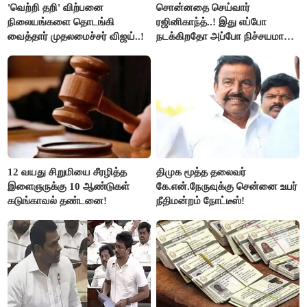
'வெற்றி தறி' விற்பனை
சொன்னதை செய்வார்
நிலையங்களை தொடங்கி
ரஜினிகாந்த்..! இது எப்போ
வைத்தார் முதலமைச்சர் விஜய்..!
நடக்கிறதோ அப்போ நிச்சயமாக
ரஜினி ₹1 கோடி தருவார் - லதா
ரஜினிகாந்த்..!
12 வயது சிறுமியை சீரழித்த
திமுக மூத்த தலைவர்
இளைஞருக்கு 10 ஆண்டுகள்
கே.என்.நேருவுக்கு சென்னை உயர்
கடுங்காவல் தண்டனை!
நீதிமன்றம் நோட்டீஸ்!