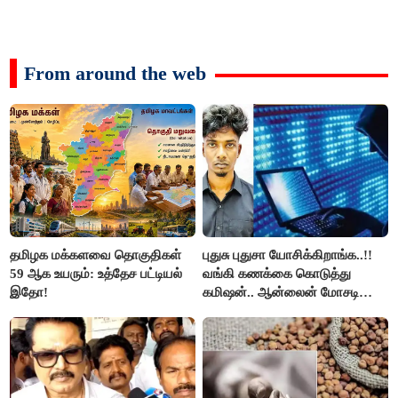
From around the web
தமிழக மக்களவை தொகுதிகள்
புதுசு புதுசா யோசிக்கிறாங்க..!!
59 ஆக உயரும்: உத்தேச பட்டியல்
வங்கி கணக்கை கொடுத்து
இதோ!
கமிஷன்.. ஆன்லைன் மோசடி
கும்பலுக்கு உதவிய வாலிபர்
கைது..!!