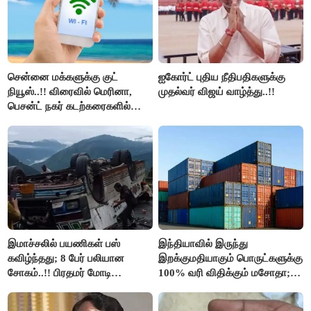
சென்னை மக்களுக்கு குட்
ஐகோர்ட் புதிய நீதிபதிகளுக்கு
நியூஸ்..!! விரைவில் மெரினா,
முதல்வர் விஜய் வாழ்த்து..!!
பெசன்ட் நகர் கடற்கரைகளில்
இலவச Wi-Fi வசதி..!!
இமாச்சலில் பயணிகள் பஸ்
இந்தியாவில் இருந்து
கவிழ்ந்தது; 8 பேர் பலியான
இறக்குமதியாகும் பொருட்களுக்கு
சோகம்..!! பிரதமர் மோடி
100% வரி விதிக்கும் மசோதா;
இரங்கல்..!!
அமெரிக்கா நிறைவேற்றம்..!!