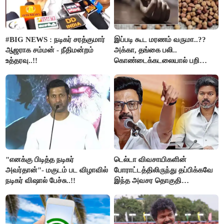
#BIG NEWS : நடிகர் சரத்குமார்
இப்படி கூட மரணம் வருமா..??
ஆஜராக சம்மன் - நீதிமன்றம்
அக்கா, தங்கை பலி..
உத்தரவு..!!
கொண்டைக்கடலையால் பறிபோன
உயிர்கள்..!!
"எனக்கு பிடித்த நடிகர்
டெல்டா விவசாயிகளின்
அவர்தான்"- மகுடம் பட விழாவில்
போராட்டத்திலிருந்து தப்பிக்கவே
நடிகர் விஷால் பேச்சு..!!
இந்த அவசர தொகுதி
மறுவரையறை நாடகத்தை
அரங்கேற்றுகிறார் முதலமைச்சர் -
திமுக ஐடி விங்..!!