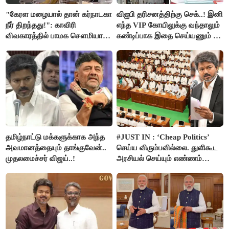
"கேரள மழையால் தான் கர்நாடகா
விஐபி தரிசனத்திற்கு செக்..! இனி
நீர் திறந்தது!": காவிரி
எந்த VIP கோயிலுக்கு வந்தாலும்
விவகாரத்தில் பாமக சௌமியா
கண்டிப்பாக இதை செய்யணும் -
அன்புமணி சாடல்!
அமைச்சர் ரமேஷ்..!
தமிழ்நாட்டு மக்களுக்காக அந்த
#JUST IN : ‘Cheap Politics’
அவமானத்தையும் தாங்குவேன்..
செய்ய விரும்பவில்லை. துளிகூட
முதலமைச்சர் விஜய்..!
அரசியல் செய்யும் எண்ணம்
இல்லை - உதயநிதிக்கு முதல்வர்
விஜய் பதில்!