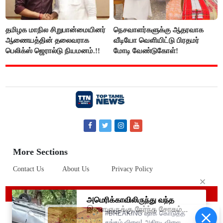
தமிழக மாநில சிறுபான்மையினர்
நெசவாளர்களுக்கு ஆதரவாக
ஆணையத்தின் தலைவராக
வீடியோ வெளியிட்டு பிரதமர்
பெலிக்ஸ் ஜெரால்டு நியமனம்.!!
மோடி வேண்டுகோள்!
More Sections
Contact Us
About Us
Privacy Policy
© 2019 Top Tamil News
#BREAKING ஷாக் கொடுத்த
தங்கம் விலை! அதிரடி விலை