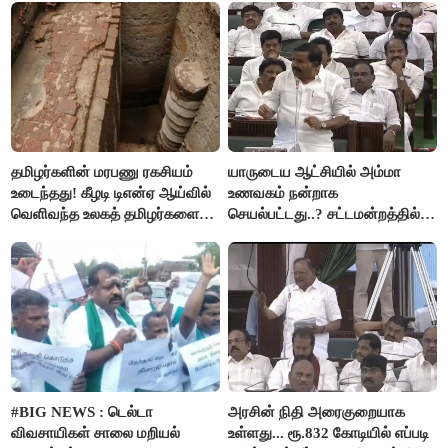
தமிழர்களின் மரபணு ரகசியம்
யாருடைய ஆட்சியில் அம்மா
உடைந்தது! கீழடி டிஎன்ஏ ஆய்வில்
உணவகம் நன்றாக
வெளிவந்த உலகத் தமிழர்களை
செயல்பட்டது..? சட்டமன்றத்தில்
மெய்சிலிர்க்க வைக்கும் உண்மை!
நடந்த காரசார விவாதம்..!
#BIG NEWS : டெல்டா
அரசின் நிதி அரைகுறையாக
விவசாயிகள் சாலை மறியல்
உள்ளது... ரூ.832 கோடியில் எப்படி