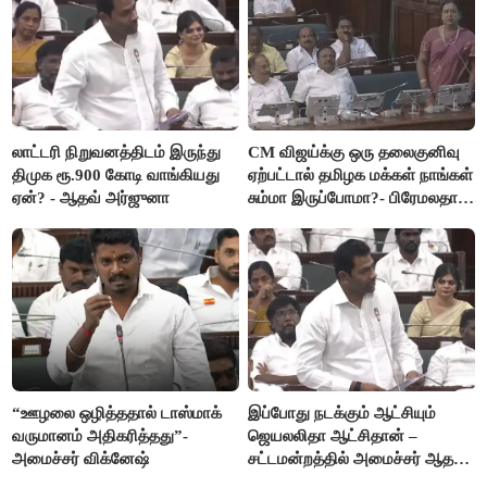
லாட்டரி நிறுவனத்திடம் இருந்து
CM விஜய்க்கு ஒரு தலைகுனிவு
திமுக ரூ.900 கோடி வாங்கியது
ஏற்பட்டால் தமிழக மக்கள் நாங்கள்
ஏன்? - ஆதவ் அர்ஜுனா
சும்மா இருப்போமா?- பிரேமலதா
விஜயகாந்த்
“ஊழலை ஒழித்ததால் டாஸ்மாக்
இப்போது நடக்கும் ஆட்சியும்
வருமானம் அதிகரித்தது”-
ஜெயலலிதா ஆட்சிதான் –
அமைச்சர் விக்னேஷ்
சட்டமன்றத்தில் அமைச்சர் ஆதவ்
அர்ஜுனா அதிரடி பேச்சு!