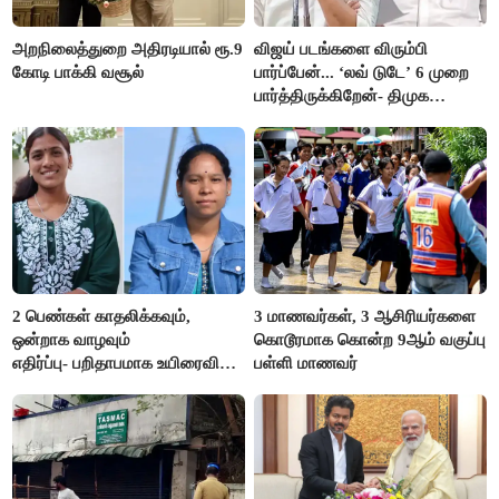
அறநிலைத்துறை அதிரடியால் ரூ.9
விஜய் படங்களை விரும்பி
கோடி பாக்கி வசூல்
பார்ப்பேன்... ‘லவ் டுடே’ 6 முறை
பார்த்திருக்கிறேன்- திமுக
எம்.எல்.ஏ.நெகிழ்ச்சி
2 பெண்கள் காதலிக்கவும்,
3 மாணவர்கள், 3 ஆசிரியர்களை
ஒன்றாக வாழவும்
கொடூரமாக கொன்ற 9ஆம் வகுப்பு
எதிர்ப்பு- பறிதாபமாக உயிரைவிட்ட
பள்ளி மாணவர்
ஜோடி