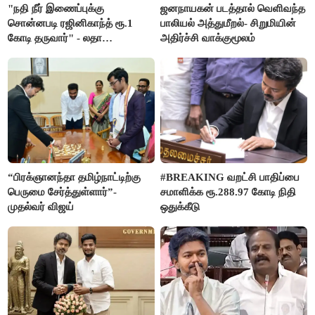
"நதி நீர் இணைப்புக்கு
ஜனநாயகன் படத்தால் வெளிவந்த
சொன்னபடி ரஜினிகாந்த் ரூ.1
பாலியல் அத்துமீறல்- சிறுமியின்
கோடி தருவார்" - லதா
அதிர்ச்சி வாக்குமூலம்
ரஜினிகாந்த்
“பிரக்ஞானந்தா தமிழ்நாட்டிற்கு
#BREAKING வறட்சி பாதிப்பை
பெருமை சேர்த்துள்ளார்”-
சமாளிக்க ரூ.288.97 கோடி நிதி
முதல்வர் விஜய்
ஒதுக்கீடு