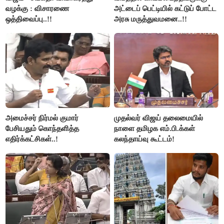
வழக்கு : விசாரணை
அட்டைப் பெட்டியில் கட்டுப் போட்ட
ஒத்திவைப்பு..!!
அரசு மருத்துவமனை..!!
அமைச்சர் நிர்மல் குமார்
முதல்வர் விஜய் தலைமையில்
பேசியதும் கொந்தளித்த
நாளை தமிழக எம்.பி.க்கள்
எதிர்க்கட்சிகள்..!
கலந்தாய்வு கூட்டம்!