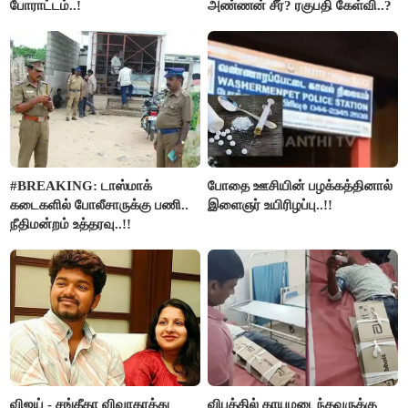
போராட்டம்..!
அண்ணன் சீர்? ரகுபதி கேள்வி..?
#BREAKING: டாஸ்மாக்
போதை ஊசியின் பழக்கத்தினால்
கடைகளில் போலீசாருக்கு பணி..
இளைஞர் உயிரிழப்பு..!!
நீதிமன்றம் உத்தரவு..!!
விஜய் - சங்கீதா விவாகரத்து
விபத்தில் காயமடைந்தவருக்கு