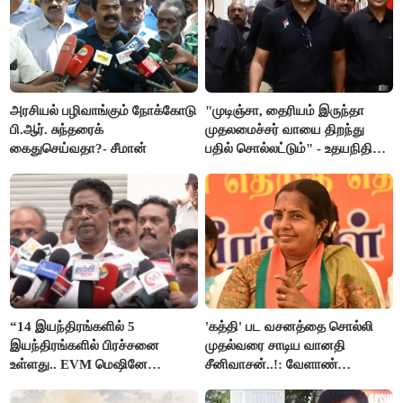
அரசியல் பழிவாங்கும் நோக்கோடு
"முடிஞ்சா, தைரியம் இருந்தா
பி.ஆர். சுந்தரைக்
முதலமைச்சர் வாயை திறந்து
கைதுசெய்வதா?- சீமான்
பதில் சொல்லட்டும்" - உதயநிதி
ஸ்டாலின்
“14 இயந்திரங்களில் 5
'கத்தி' பட வசனத்தை சொல்லி
இயந்திரங்களில் பிரச்சனை
முதல்வரை சாடிய வானதி
உள்ளது.. EVM மெஷினே
சீனிவாசன்..!: வேளாண்
பிரச்சனையா இருக்கு”- என்.ஆர்.
பட்ஜெட்டுக்கு பாஜக கடும்
இளங்கோ
எதிர்ப்பு!