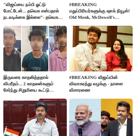
"விஜய்யை நம்பி ஓட்டு
#BREAKING
போட்டேன்... தவெக என்பதால்
மதுப்பிரியர்களுக்கு ஷாக் நியூஸ்!
நடவடிக்கை இல்லை”- தவெக
Old Monk, McDowell's
நிர்வாகியால் பாதிக்கப்பட்ட பெண்
மதுபானங்களை விற்பனை செய்ய
கதறல்
FSSAI தடை
இருவரை காதலித்ததால்
#BREAKING விஜய்யின்
விபரீதம்... 2 காதலன்களும்
விவாகரத்து வழக்கு - நாளை
சேர்ந்து சிறுமியை கூட்டு
விசாரணை
வன்கொடுமை செய்து கொலை
செய்த கொடூரம்