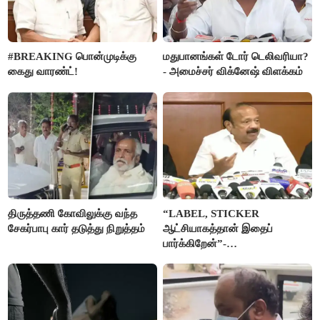
#BREAKING பொன்முடிக்கு
மதுபானங்கள் டோர் டெலிவரியா?
கைது வாரண்ட்!
- அமைச்சர் விக்னேஷ் விளக்கம்
திருத்தணி கோவிலுக்கு வந்த
“LABEL, STICKER
சேகர்பாபு கார் தடுத்து நிறுத்தம்
ஆட்சியாகத்தான் இதைப்
பார்க்கிறேன்”-
எம்.ஆர்.கே.பன்னீர்செல்வம்