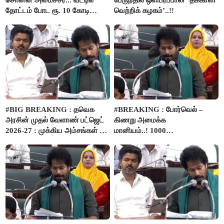
சொன்ன அமைச்சர்... வீட்டில்
பேருந்தில் ஒளிபரப்பான ‘தக்காளி
தோட்டம் போட ரூ. 10 கோடி
வெற்றிக் கழகம்’..!!
நிதி..!
#BIG BREAKING : தவெக
#BREAKING : போர்வெல் –
அரசின் முதல் வேளாண் பட்ஜெட்
கிணறு அமைக்க
2026-27 : முக்கிய அம்சங்கள் ஓர்
மானியம்..! 1000
பார்வை..!
விவசாயிகளுக்கு மானியத்தில்
பம்புசெட் வழங்கப்படும்..!