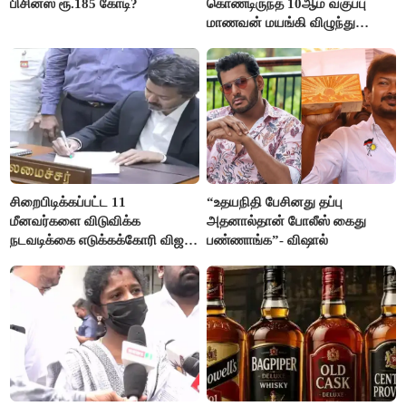
பிசினஸ் ரூ.185 கோடி?
கொண்டிருந்த 10ஆம் வகுப்பு
மாணவன் மயங்கி விழுந்து
உயிரிழப்பு
சிறைபிடிக்கப்பட்ட 11
“உதயநிதி பேசினது தப்பு
மீனவர்களை விடுவிக்க
அதனால்தான் போலீஸ் கைது
நடவடிக்கை எடுக்கக்கோரி விஜய்
பண்ணாங்க”- விஷால்
கடிதம்