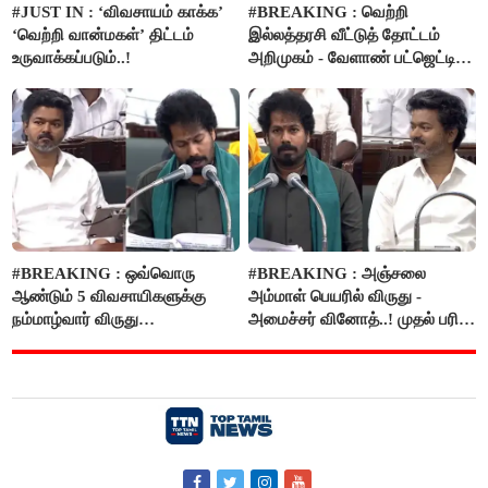
#JUST IN : ‘விவசாயம் காக்க’
#BREAKING : வெற்றி
‘வெற்றி வான்மகள்’ திட்டம்
இல்லத்தரசி வீட்டுத் தோட்டம்
உருவாக்கப்படும்..!
அறிமுகம் - வேளாண் பட்ஜெட்டில்
அறிவிப்பு..!
#BREAKING : ஒவ்வொரு
#BREAKING : அஞ்சலை
ஆண்டும் 5 விவசாயிகளுக்கு
அம்மாள் பெயரில் விருது -
நம்மாழ்வார் விருது
அமைச்சர் வினோத்..! முதல் பரிசு
வழங்கப்படும்..!
ரூ.2.50 லட்சம் வழங்கப்படும்..!