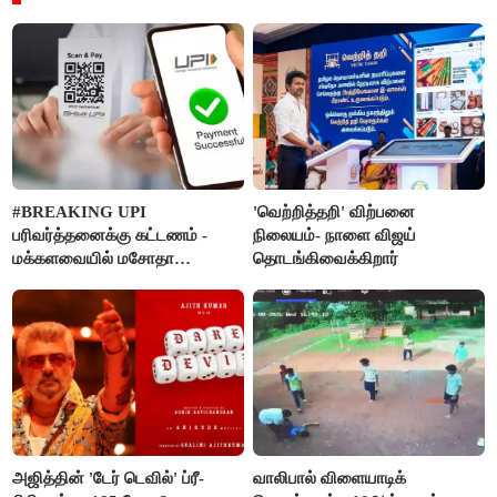
#BREAKING UPI
'வெற்றித்தறி' விற்பனை
பரிவர்த்தனைக்கு கட்டணம் -
நிலையம்- நாளை விஜய்
மக்களவையில் மசோதா
தொடங்கிவைக்கிறார்
நிறைவேற்றம்!
அஜித்தின் 'டேர் டெவில்' ப்ரீ-
வாலிபால் விளையாடிக்