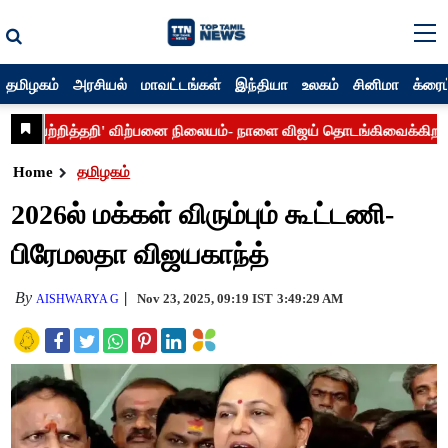
தமிழகம்
அரசியல்
மாவட்டங்கள்
இந்தியா
உலகம்
சினிமா
க்ரைம
Home
தமிழகம்
2026ல் மக்கள் விரும்பும் கூட்டணி-
பிரேமலதா விஜயகாந்த்
By
Nov 23, 2025, 09:19 IST
3:49:29 AM
AISHWARYA G