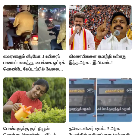
பிடிவாரண்ட்..!
வைரலாகும் வீடியோ..! உயிரைப்
விவசாயிகளை ஏமாற்றி உள்ளது
பணயம் வைத்து, பைக்கை ஓட்டிக்
இந்த அரசு - இ.பி.எஸ்..!
கொண்டே லேப்டாப்பில் வேலை
பார்த்த நபர்..!
பெண்களுக்கு குட் நியூஸ்
தவெக-வினர் ஷாக்..!! அரசு