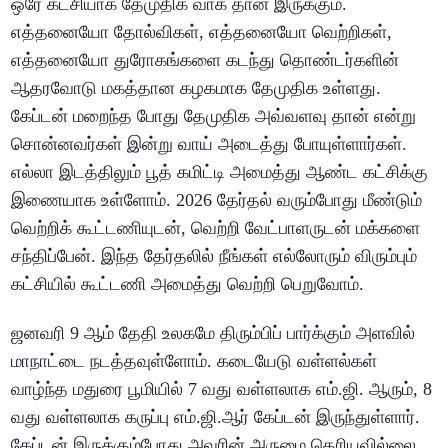
ஒரே கட்சியாக தேமுதிக வாக தான் இருக்கும்.
எத்தனையோ தோல்விகள், எத்தனையோ வெற்றிகள்,
எத்தனையோ துரோகங்களை கடந்து தொண்டர்களின்
ஆதரவோடு மகத்தான கழகமாக தேமுதிக உள்ளது.
கேப்டன் மறைந்த போது தேமுதிக அவ்வளவு தான் என்று
சொன்னவர்கள் இன்று வாய் அடைத்து போயுள்ளார்கள்.
எல்லா இடத்திலும் பூத் கமிட்டி அமைத்து ஆண்ட கட்சிக்கு
இணையாக உள்ளோம். 2026 தேர்தல் வரும்போது மீண்டும்
வெற்றிக் கூட்டணியுடன், வெற்றி வேட்பாளருடன் மக்களை
சந்திப்பேன். இந்த தேர்தலில் நீங்கள் எல்லோரும் விரும்பும்
கட்சியில் கூட்டணி அமைத்து வெற்றி பெறுவோம்.
ஜனவரி 9 ஆம் தேதி உலகமே திரும்பிப் பார்க்கும் அளவில்
மாநாட்டை நடத்தவுள்ளோம். கடையேடு வள்ளல்கள்
வாழ்ந்த மதுரை பூமியில் 7 வது வள்ளலாக எம்.ஜி. ஆரும், 8
வது வள்ளலாக கருப்பு எம்.ஜி.ஆர் கேப்டன் இருந்துள்ளார்.
கேப்டன் இருக்கும்போது அவரின் அருமை தெரியவில்லை.