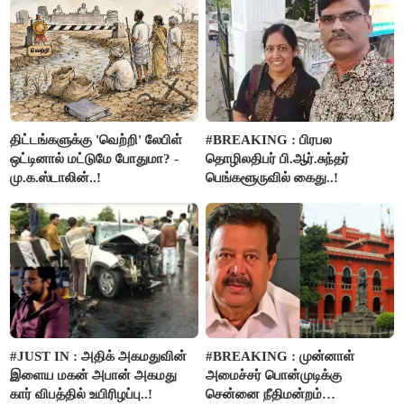
திட்டங்களுக்கு 'வெற்றி' லேபிள்
#BREAKING : பிரபல
ஒட்டினால் மட்டுமே போதுமா? -
தொழிலதிபர் பி.ஆர்.சுந்தர்
மு.க.ஸ்டாலின்..!
பெங்களூருவில் கைது..!
#JUST IN : அதிக் அகமதுவின்
#BREAKING : முன்னாள்
இளைய மகன் அபான் அகமது
அமைச்சர் பொன்முடிக்கு
கார் விபத்தில் உயிரிழப்பு..!
சென்னை நீதிமன்றம்