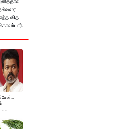
அளித்தால்
ுதல்வரை
 எந்த வித
்கொண்டார்.
சேன்...
்
 -