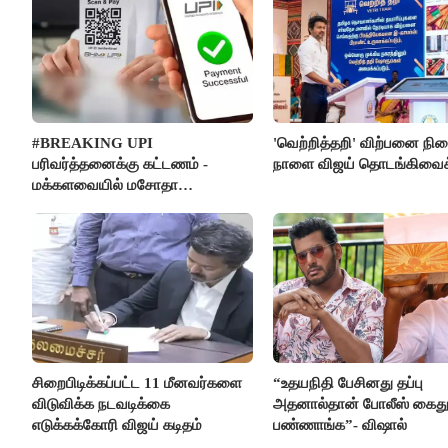
#BREAKING UPI
'வெற்றித்தறி' விற்பனை நி
பரிவர்த்தனைக்கு கட்டணம் -
நாளை விஜய் தொடங்கிவைக்
மக்களவையில் மசோதா
நிறைவேற்றம்!
சிறைபிடிக்கப்பட்ட 11 மீனவர்களை
“உதயநிதி பேசினது தப்பு
விடுவிக்க நடவடிக்கை
அதனால்தான் போலீஸ் கைத
எடுக்கக்கோரி விஜய் கடிதம்
பண்ணாங்க”- விஷால்