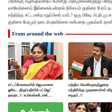
அரசுக்கு வழங்குவதைப் போன்று அதிமுகவிலிருந்து பிரிந
வரவேற்கலாம் இல்லையென்றால் நிச்சயம் குதிரை பேரம் 
சந்தித்த சட்டமன்ற உறுப்பினர் யார்.? ஒரு பிரிவு அ.தி.ம
குதிரை பேரமும் நடைபெறவில்லை என்பதை முதல்வர் தான்
From around the web
சட்டப்பேரவையில் ஜெபமாலை
மத்திய வெளியுறவுத்துறை
ஓகே... திருப்பதியில் பட்ஜெட்
மந்திரிக்கு முதலமைச்சர் வி
தவறா..?: சு.வெங்கடேசன்,
கடிதம்..!!
திருமாவளவனுக்கு தமிழிசை
கேள்வி..!