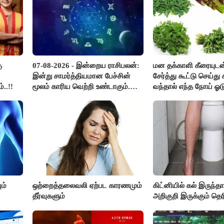
ு
07-08-2026 - இன்றைய ராசிபலன்:
மன தக்காளி கீரையுடன
இன்று சாமர்த்தியமான பேச்சின்
சேர்த்து கூட்டு செய்து ச
..!!
மூலம் காரிய வெற்றி உண்டாகும்.
வந்தால் எந்த நோய் ஓட
அடுத்தவரை நம்பி பொறுப்புகளை
?
ஒப்படைப்பதில் கவனம் தேவை..!
ம்
ஒற்றைத்தலைவலி ஏற்பட காரணமும்
கிட்னியில் கல் இருந்த
தீர்வுகளும்
அறிகுறி இருக்கும் தெர