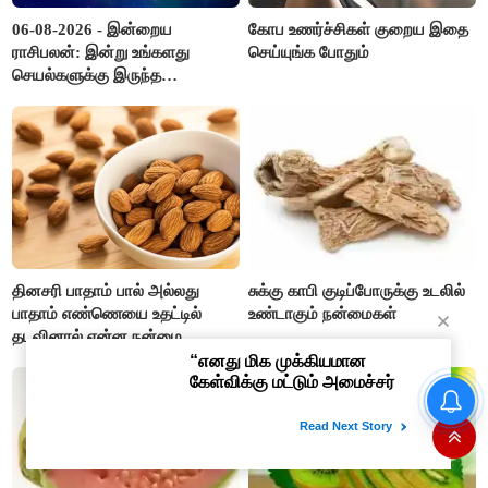
06-08-2026 - இன்றைய
கோப உணர்ச்சிகள் குறைய இதை
ராசிபலன்: இன்று உங்களது
செய்யுங்க போதும்
செயல்களுக்கு இருந்த
முட்டுகட்டைகள் விலகும்.
எதிர்பார்த்த உதவிகள் கிடைக்கும்.
பணவரத்து கூடும்..!
தினசரி பாதாம் பால் அல்லது
சுக்கு காபி குடிப்போருக்கு உடலில்
பாதாம் எண்ணெயை உதட்டில்
உண்டாகும் நன்மைகள்
தடவினால் என்ன நன்மை
தெரியுமா ?
மதுரைக்கு அறிவிக்கப்பட்ட
அசத்தல் திட்டங்கள்..!