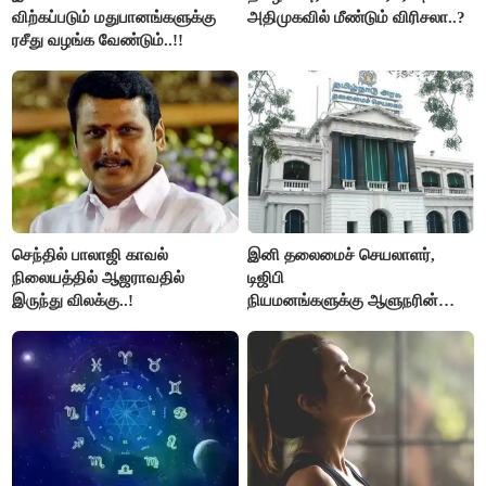
விற்கப்படும் மதுபானங்களுக்கு
அதிமுகவில் மீண்டும் விரிசலா..?
ரசீது வழங்க வேண்டும்..!!
செந்தில் பாலாஜி காவல்
இனி தலைமைச் செயலாளர்,
நிலையத்தில் ஆஜராவதில்
டிஜிபி
இருந்து விலக்கு..!
நியமனங்களுக்கு ஆளுநரின்
ஒப்புதல் தேவையில்லை -
தமிழ்நாடு அரசு அதிரடி..!