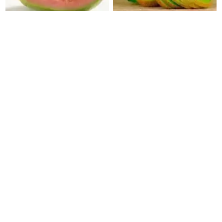
அடிக்கடி கொய்யா இலையை
தினம் ரெண்டு கிவி பழம்
அரைத்து தலையில் தடவினால்
சாப்பிட்டால் நம் உடலில் நேரும்
நேரும் அதிசயம்.
அதிசயம் என்ன தெரியுமா ?
“எம்.எல்.ஏ. பதவியை ராஜினாமா
கொளத்தூரில் முறைகேடு
செய்ய வைகோ
இல்லை; திமுகவினர் பொய்
நிர்பந்தித்தார்; திமுக
குற்றச்சாட்டை வைக்கிறார்கள்-
எம்.எல்.ஏக்களாகவே
வி.எஸ்.பாபு
தொடர்கிறோம்”- மதிமுக
எம்.எல்.ஏக்கள் பரபரப்பு பேட்டி