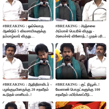
#BREAKING : ஒவ்வொரு
#BREAKING : அஞ்சலை
ஆண்டும் 5 விவசாயிகளுக்கு
அம்மாள் பெயரில் விருது -
நம்மாழ்வார் விருது
அமைச்சர் வினோத்..! முதல் பரிசு
வழங்கப்படும்..!
ரூ.2.50 லட்சம் வழங்கப்படும்..!
#BREAKING : ஆதிதிராவிடர் –
#BREAKING : குட் நியூஸ்..!
பழங்குடியினருக்கு 20 சதவீதம்
வேளாண் பொருட்களுக்கு 100
கூடுதல் மானியம்..!
சதவீதம் பயிர்க்காப்பீடு
வழங்கபடும் - அமைச்சர்
வினோத்..!