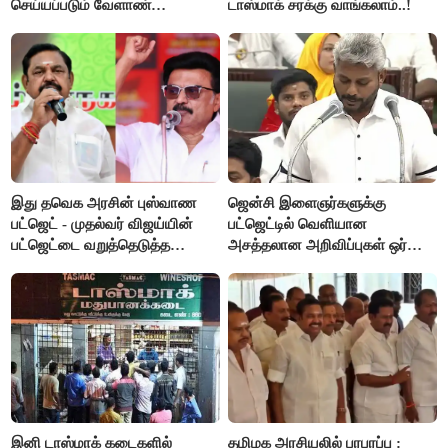
செய்யப்படும் வேளாண்
டாஸ்மாக் சரக்கு வாங்கலாம்..!
பட்ஜெட்டுக்கு பி.ஆர்.பாண்டியன்
கோரிக்கை!
இது தவெக அரசின் புஸ்வாண
ஜென்சி இளைஞர்களுக்கு
பட்ஜெட் - முதல்வர் விஜய்யின்
பட்ஜெட்டில் வெளியான
பட்ஜெட்டை வறுத்தெடுத்த
அசத்தலான அறிவிப்புகள் ஒர்
மு.க.ஸ்டாலின், இபிஎஸ்..!
பார்வை..!
இனி டாஸ்மாக் கடைகளில்
தமிழக அரசியலில் பரபரப்பு :