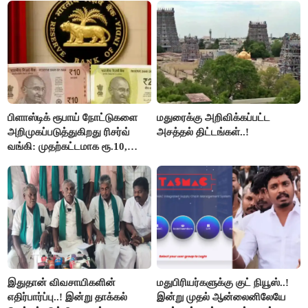
பிளாஸ்டிக் ரூபாய் நோட்டுகளை
மதுரைக்கு அறிவிக்கப்பட்ட
அறிமுகப்படுத்துகிறது ரிசர்வ்
அசத்தல் திட்டங்கள்..!
வங்கி: முதற்கட்டமாக ரூ.10,
ரூ.20 நோட்டுகள் அச்சடிப்பு!
இதுதான் விவசாயிகளின்
மதுபிரியர்களுக்கு குட் நியூஸ்..!
எதிர்பார்ப்பு..! இன்று தாக்கல்
இன்று முதல் ஆன்லைனிலேயே