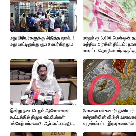
மது பிரியர்களுக்கு அடுத்த ஷாக்..!
மாதம் ரூ.3,000 பென்ஷன் தர
மது பாட்டிலுக்கு ரூ.20 உயர்கிறது..!
மத்திய அரசின் திட்டம்! நா
மாவட்ட தொழிலாளர்களுக்க
ஆட்சியர் வெளியிட்ட சூப்பர்
செய்தி!
இன்று நடைபெறும் ஆலோசனை
கோவை ஈச்சனாரி தனியார்
கூட்டத்தில் திமுக எம்.பி.க்கள்
கல்லூரியின் விடுதி உணவகத
பங்கேற்பார்களா?- ஆர்.எஸ்.பாரதி
வழங்கப்பட்ட இரவு உணவில் பு
விளக்கம்..!