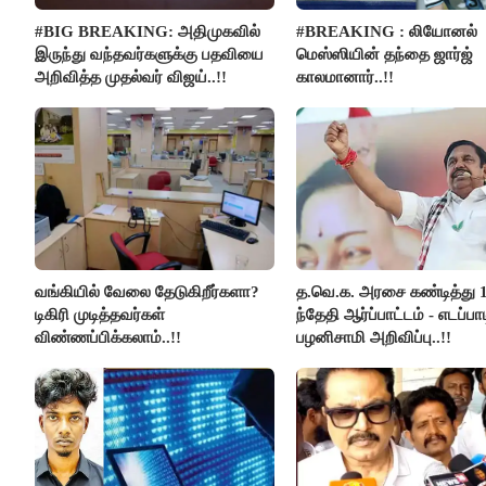
#BIG BREAKING: அதிமுகவில்
#BREAKING : லியோனல்
இருந்து வந்தவர்களுக்கு பதவியை
மெஸ்ஸியின் தந்தை ஜார்ஜ்
அறிவித்த முதல்வர் விஜய்..!!
காலமானார்..!!
வங்கியில் வேலை தேடுகிறீர்களா?
த.வெ.க. அரசை கண்டித்து 
டிகிரி முடித்தவர்கள்
ந்தேதி ஆர்ப்பாட்டம் - எடப்பாட
விண்ணப்பிக்கலாம்..!!
பழனிசாமி அறிவிப்பு..!!