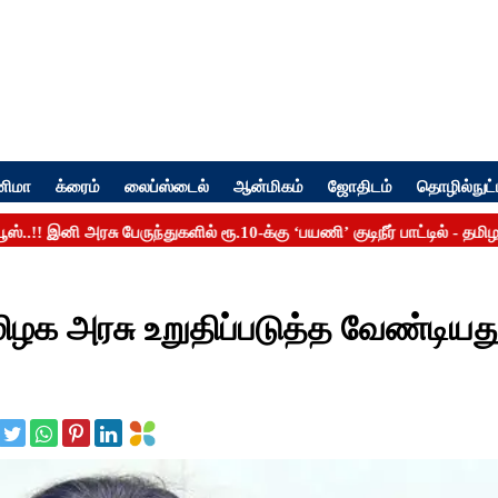
னிமா
க்ரைம்
லைப்ஸ்டைல்
ஆன்மிகம்
ஜோதிடம்
தொழில்நுட்
ழக அரசு உறுதிப்படுத்த வேண்டியத