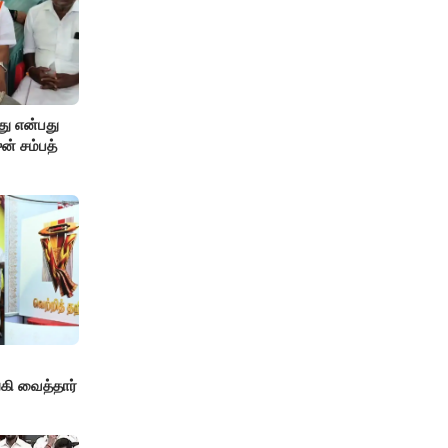
து என்பது
ன் சம்பத்
!
ி வைத்தார்