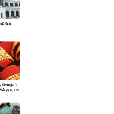
டு பேர்
து கொஞ்சம்
ில் ரூ.6,120