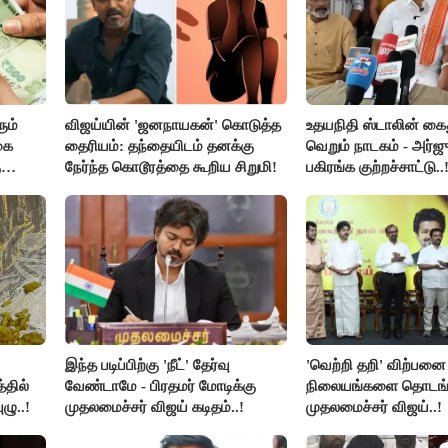
ும்
விஜய்யின் 'ஜனநாயகன்' கொடுத்த
உதயநிதி ஸ்டாலின் கை
கை
தைரியம்: தந்தையிடம் தனக்கு
வெறும் நாடகம் - அர்ஜு
ு
நேர்ந்த கொடூரத்தை கூறிய சிறுமி!
பகிரங்க குற்றச்சாட்டு..
இந்த படிப்பிற்கு 'நீட்' தேர்வு
'வெற்றி தறி' விற்பனை
்தில்
வேண்டாமே - பிரதமர் மோடிக்கு
நிலையங்களை தொடங்க
ழு..!
முதலமைச்சர் விஜய் கடிதம்..!
முதலமைச்சர் விஜய்..!