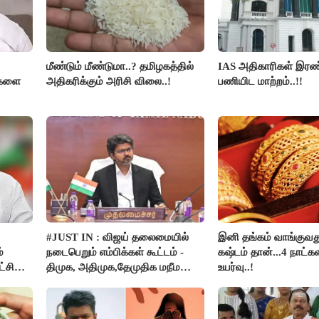
மீண்டும் மீண்டுமா..? தமிழகத்தில்
IAS அதிகாரிகள் இரண்
திகளை
அதிகரிக்கும் அரிசி விலை..!
பணியிட மாற்றம்..!!
#JUST IN : விஜய் தலைமையில்
இனி தங்கம் வாங்குவ
்
நடைபெறும் எம்பிக்கள் கூட்டம் -
கஷ்டம் தான்...4 நாட்கள
்சி
திமுக, அதிமுக,தேமுதிக மநீம
உயர்வு..!
பார்கள்
புறக்கணிப்பு..!