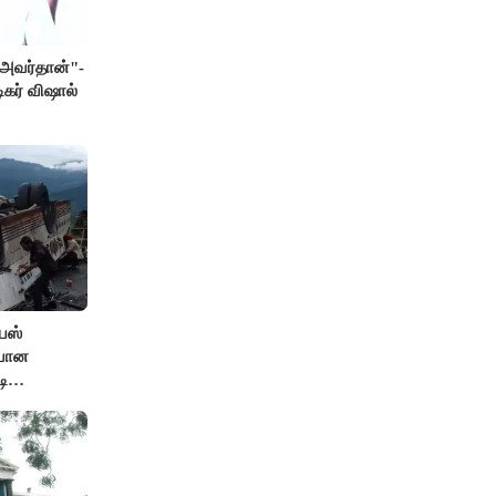
் அவர்தான்"-
ிகர் விஷால்
பஸ்
ியான
டி