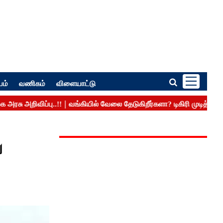
பம்
வணிகம்
விளையாட்டு
ு