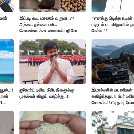
மார்
இப்படி கூட மரணம் வருமா..??
"எனக்கு பிடித்த நடிகர
்
அக்கா, தங்கை பலி..
மகுடம் பட விழாவில் நட
கொண்டைக்கடலையால் பறிபோன
பேச்சு..!!
உயிர்கள்..!!
ூஸ்..!!
ஐகோர்ட் புதிய நீதிபதிகளுக்கு
இமாச்சலில் பயணிகள் 
நகர்
முதல்வர் விஜய் வாழ்த்து..!!
கவிழ்ந்தது; 8 பேர் பல
i
சோகம்..!! பிரதமர் மோ
இரங்கல்..!!