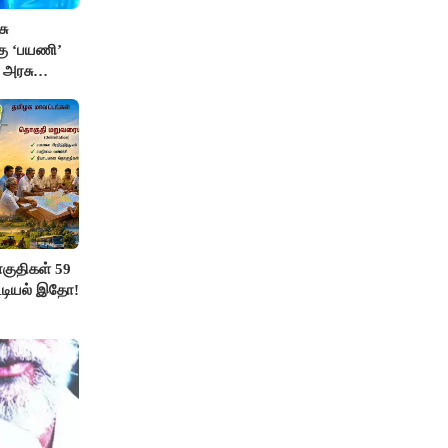
சு
்கு ‘பயணி’
க அரசு
ுதிகள் 59
ட்டியல் இதோ!