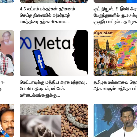
4.5 லட்சம் பக்தர்கள் தரிசனம்
குட் நியூஸ்..!! இனி அர
செய்த நிலையில் அமர்நாத்
பேருந்துகளில் ரூ.10-க
யாத்திரை தற்காலிகமாக
குடிநீர் பாட்டில் - தமிழ
நிறுத்தம்..!!
அறிவிப்பு..!!
14-
மெட்டாவுக்கு மத்திய அரசு உத்தரவு :
தமிழக மக்களவை தொக
ி
போலி பதிவுகள், டீப்பேக்
ஆக உயரும்: உத்தேச ப
உள்ளடக்கங்களுக்கு...