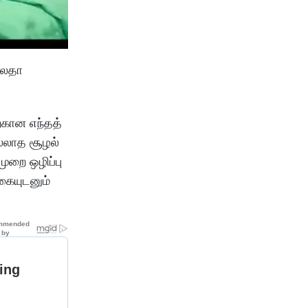
மலதா
்கான எந்தத்
ல்லாத சூழல்
ுறை ஒழிப்பு
கையுடனும்