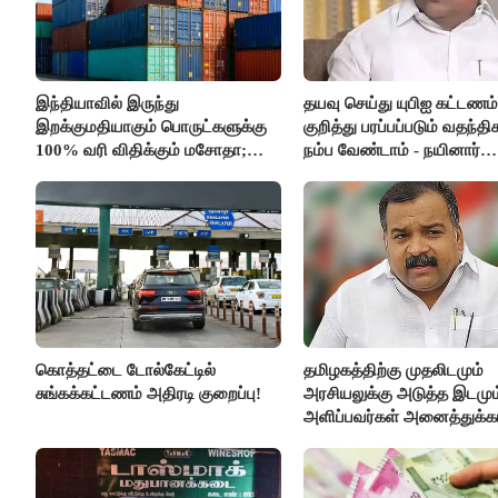
இந்தியாவில் இருந்து
தயவு செய்து யுபிஐ கட்டணம்
இறக்குமதியாகும் பொருட்களுக்கு
குறித்து பரப்பப்படும் வதந்
100% வரி விதிக்கும் மசோதா;
நம்ப வேண்டாம் - நயினார்
அமெரிக்கா நிறைவேற்றம்..!!
நாகேந்திரன்..!!
கொத்தட்டை டோல்கேட்டில்
தமிழகத்திற்கு முதலிடமும்
சுங்கக்கட்டணம் அதிரடி குறைப்பு!
அரசியலுக்கு அடுத்த இடமும
அளிப்பவர்கள் அனைத்துக்கட
கூட்டத்தில் நிச்சயம் பங்கேற்
- மாணிக்கம் தாகூர்..!!