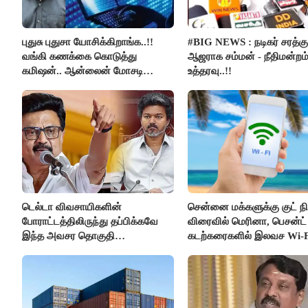
புதுசு புதுசா யோசிக்கிறாங்க..!!
#BIG NEWS : நடிகர் சரத்கு
வங்கி கணக்கை கொடுத்து
ஆஜராக சம்மன் - நீதிமன்றம
கமிஷன்.. ஆன்லைன் மோசடி
உத்தரவு..!!
கும்பலுக்கு உதவிய வாலிபர்
கைது..!!
டெல்டா விவசாயிகளின்
சென்னை மக்களுக்கு குட் நிய
போராட்டத்திலிருந்து தப்பிக்கவே
விரைவில் மெரினா, பெசன்ட் 
இந்த அவசர தொகுதி
கடற்கரைகளில் இலவச Wi-F
மறுவரையறை நாடகத்தை
வசதி..!!
அரங்கேற்றுகிறார் முதலமைச்சர் -
திமுக ஐடி விங்..!!