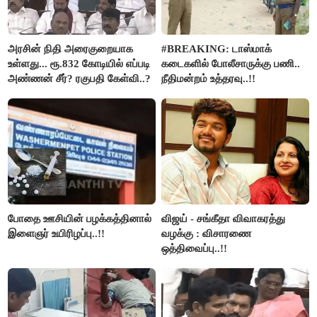
அரசின் நிதி அரைகுறையாக
#BREAKING: டாஸ்மாக்
உள்ளது... ரூ.832 கோடியில் எப்படி
கடைகளில் போலீசாருக்கு பணி..
அண்ணன் சீர்? ரகுபதி கேள்வி..?
நீதிமன்றம் உத்தரவு..!!
போதை ஊசியின் பழக்கத்தினால்
விஜய் - சங்கீதா விவாகரத்து
இளைஞர் உயிரிழப்பு..!!
வழக்கு : விசாரணை
ஒத்திவைப்பு..!!