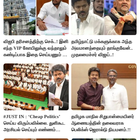
விஐபி தரிசனத்திற்கு செக்..! இனி
தமிழ்நாட்டு மக்களுக்காக அந்த
எந்த VIP கோயிலுக்கு வந்தாலும்
அவமானத்தையும் தாங்குவேன்..
கண்டிப்பாக இதை செய்யணும் -
முதலமைச்சர் விஜய்..!
அமைச்சர் ரமேஷ்..!
#JUST IN : ‘Cheap Politics’
தமிழக மாநில சிறுபான்மையினர்
செய்ய விரும்பவில்லை. துளிகூட
ஆணையத்தின் தலைவராக
அரசியல் செய்யும் எண்ணம்
பெலிக்ஸ் ஜெரால்டு நியமனம்.!!
இல்லை - உதயநிதிக்கு முதல்வர்