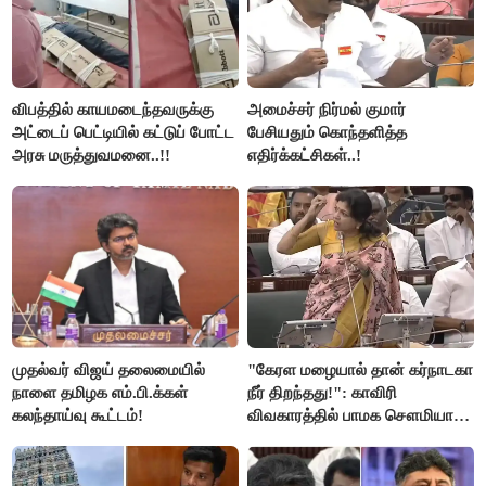
விபத்தில் காயமடைந்தவருக்கு
அமைச்சர் நிர்மல் குமார்
அட்டைப் பெட்டியில் கட்டுப் போட்ட
பேசியதும் கொந்தளித்த
அரசு மருத்துவமனை..!!
எதிர்க்கட்சிகள்..!
முதல்வர் விஜய் தலைமையில்
"கேரள மழையால் தான் கர்நாடகா
நாளை தமிழக எம்.பி.க்கள்
நீர் திறந்தது!": காவிரி
கலந்தாய்வு கூட்டம்!
விவகாரத்தில் பாமக சௌமியா
அன்புமணி சாடல்!