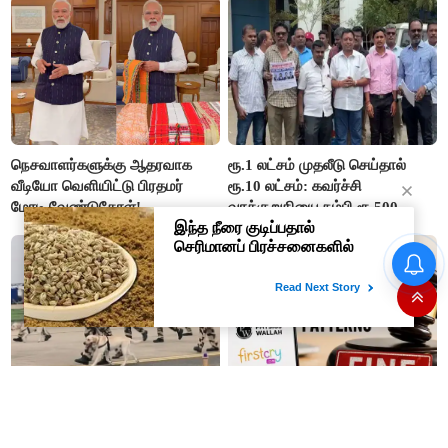
விஜய் பதில்!
நெசவாளர்களுக்கு ஆதரவாக
ரூ.1 லட்சம் முதலீடு செய்தால்
வீடியோ வெளியிட்டு பிரதமர்
ரூ.10 லட்சம்: கவர்ச்சி
மோடி வேண்டுகோள்!
வாக்குறுதியை நம்பி ரூ.500
கோடியை இழந்த திருப்பூர்
மக்கள்!
சென்னை விமான நிலையத்தில்
'செப்டோ, புக்மைஷோ' உள்ளிட்ட 9
ஊறுகாய், அல்வா, ஜாம்
'டிஜிட்டல்' நிறுவனங்களுக்கு
எடுத்து செல்ல தடை!
அபராதம்..!