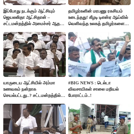
இப்போது நடக்கும் ஆட்சியும்
தமிழர்களின் மரபணு ரகசியம்
ஜெயலலிதா ஆட்சிதான் –
உடைந்தது! கீழடி டிஎன்ஏ ஆய்வில்
சட்டமன்றத்தில் அமைச்சர் ஆதவ்
வெளிவந்த உலகத் தமிழர்களை
அர்ஜுனா அதிரடி பேச்சு!
மெய்சிலிர்க்க வைக்கும் உண்மை!
யாருடைய ஆட்சியில் அம்மா
#BIG NEWS : டெல்டா
உணவகம் நன்றாக
விவசாயிகள் சாலை மறியல்
செயல்பட்டது..? சட்டமன்றத்தில்
போராட்டம்..!
நடந்த காரசார விவாதம்..!