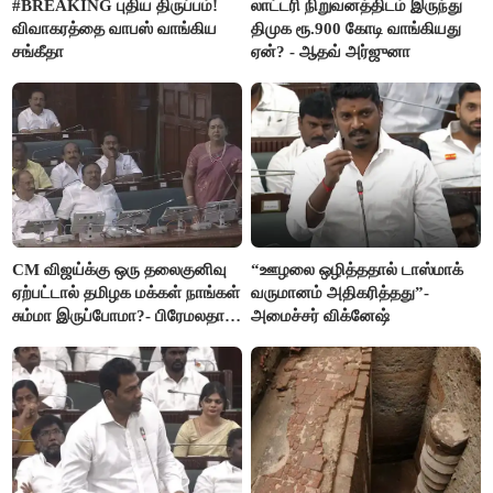
#BREAKING புதிய திருப்பம்!
லாட்டரி நிறுவனத்திடம் இருந்து
விவாகரத்தை வாபஸ் வாங்கிய
திமுக ரூ.900 கோடி வாங்கியது
சங்கீதா
ஏன்? - ஆதவ் அர்ஜுனா
CM விஜய்க்கு ஒரு தலைகுனிவு
“ஊழலை ஒழித்ததால் டாஸ்மாக்
ஏற்பட்டால் தமிழக மக்கள் நாங்கள்
வருமானம் அதிகரித்தது”-
சும்மா இருப்போமா?- பிரேமலதா
அமைச்சர் விக்னேஷ்
விஜயகாந்த்