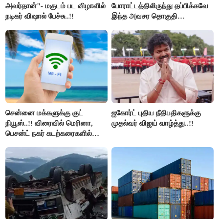
அவர்தான்"- மகுடம் பட விழாவில்
போராட்டத்திலிருந்து தப்பிக்கவே
நடிகர் விஷால் பேச்சு..!!
இந்த அவசர தொகுதி
மறுவரையறை நாடகத்தை
அரங்கேற்றுகிறார் முதலமைச்சர் -
திமுக ஐடி விங்..!!
சென்னை மக்களுக்கு குட்
ஐகோர்ட் புதிய நீதிபதிகளுக்கு
நியூஸ்..!! விரைவில் மெரினா,
முதல்வர் விஜய் வாழ்த்து..!!
பெசன்ட் நகர் கடற்கரைகளில்
இலவச Wi-Fi வசதி..!!