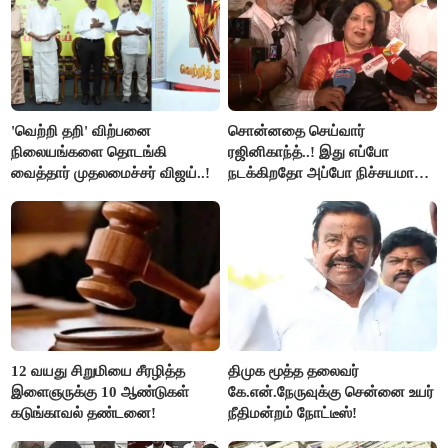
'வெற்றி தறி' விற்பனை
சொன்னதை செய்வார்
நிலையங்களை தொடங்கி
ரஜினிகாந்த்..! இது எப்போ
வைத்தார் முதலமைச்சர் விஜய்..!
நடக்கிறதோ அப்போ நிச்சயமாக
ரஜினி ₹1 கோடி தருவார் - லதா
ரஜினிகாந்த்..!
12 வயது சிறுமியை சீரழித்த
திமுக மூத்த தலைவர்
இளைஞருக்கு 10 ஆண்டுகள்
கே.என்.நேருவுக்கு சென்னை உயர்
கடுங்காவல் தண்டனை!
நீதிமன்றம் நோட்டீஸ்!