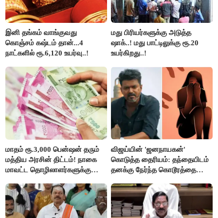
இனி தங்கம் வாங்குவது
மது பிரியர்களுக்கு அடுத்த
கொஞ்சம் கஷ்டம் தான்...4
ஷாக்..! மது பாட்டிலுக்கு ரூ.20
நாட்களில் ரூ.6,120 உயர்வு..!
உயர்கிறது..!
மாதம் ரூ.3,000 பென்ஷன் தரும்
விஜய்யின் 'ஜனநாயகன்'
மத்திய அரசின் திட்டம்! நாகை
கொடுத்த தைரியம்: தந்தையிடம்
மாவட்ட தொழிலாளர்களுக்கு
தனக்கு நேர்ந்த கொடூரத்தை
ஆட்சியர் வெளியிட்ட சூப்பர்
கூறிய சிறுமி!
செய்தி!