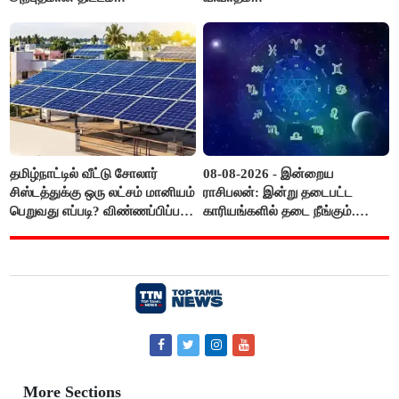
தமிழ்நாட்டில் வீட்டு சோலார்
08-08-2026 - இன்றைய
சிஸ்டத்துக்கு ஒரு லட்சம் மானியம்
ராசிபலன்: இன்று தடைபட்ட
பெறுவது எப்படி? விண்ணப்பிப்பது
காரியங்களில் தடை நீங்கும்.
எப்படி?
பணவரத்து எதிர்பார்த்தபடி
இருக்கும். ஆன்மீக எண்ணம்
அதிகரிக்கும்..!
More Sections