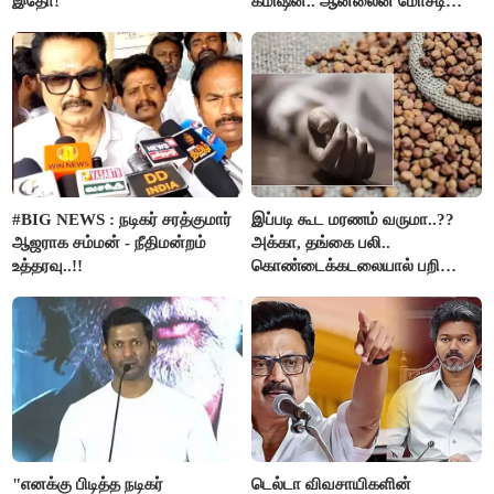
இதோ!
கமிஷன்.. ஆன்லைன் மோசடி
கும்பலுக்கு உதவிய வாலிபர்
கைது..!!
#BIG NEWS : நடிகர் சரத்குமார்
இப்படி கூட மரணம் வருமா..??
ஆஜராக சம்மன் - நீதிமன்றம்
அக்கா, தங்கை பலி..
உத்தரவு..!!
கொண்டைக்கடலையால் பறிபோன
உயிர்கள்..!!
"எனக்கு பிடித்த நடிகர்
டெல்டா விவசாயிகளின்