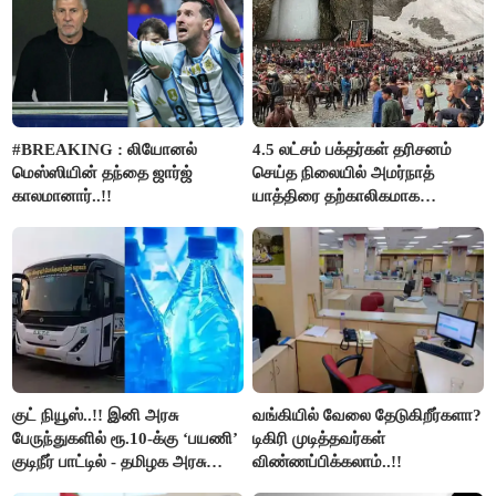
#BREAKING : லியோனல்
4.5 லட்சம் பக்தர்கள் தரிசனம்
மெஸ்ஸியின் தந்தை ஜார்ஜ்
செய்த நிலையில் அமர்நாத்
காலமானார்..!!
யாத்திரை தற்காலிகமாக
நிறுத்தம்..!!
குட் நியூஸ்..!! இனி அரசு
வங்கியில் வேலை தேடுகிறீர்களா?
பேருந்துகளில் ரூ.10-க்கு ‘பயணி’
டிகிரி முடித்தவர்கள்
குடிநீர் பாட்டில் - தமிழக அரசு
விண்ணப்பிக்கலாம்..!!
அறிவிப்பு..!!