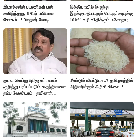
இமாச்சலில் பயணிகள் பஸ்
இந்தியாவில் இருந்து
கவிழ்ந்தது; 8 பேர் பலியான
இறக்குமதியாகும் பொருட்களுக்கு
சோகம்..!! பிரதமர் மோடி
100% வரி விதிக்கும் மசோதா;
இரங்கல்..!!
அமெரிக்கா நிறைவேற்றம்..!!
தயவு செய்து யுபிஐ கட்டணம்
மீண்டும் மீண்டுமா..? தமிழகத்தில்
குறித்து பரப்பப்படும் வதந்திகளை
அதிகரிக்கும் அரிசி விலை..!
நம்ப வேண்டாம் - நயினார்
நாகேந்திரன்..!!