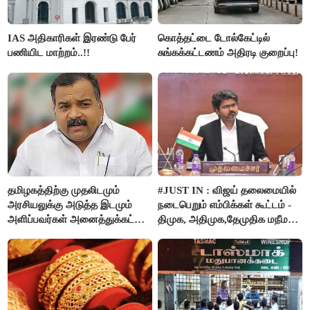
IAS அதிகாரிகள் இரண்டு பேர்
கொத்தட்டை டோல்கேட்டில்
பணியிட மாற்றம்..!!
சுங்கக்கட்டணம் அதிரடி குறைப்பு!
தமிழகத்திற்கு முதலிடமும்
#JUST IN : விஜய் தலைமையில்
அரசியலுக்கு அடுத்த இடமும்
நடைபெறும் எம்பிக்கள் கூட்டம் -
அளிப்பவர்கள் அனைத்துக்கட்சி
திமுக, அதிமுக,தேமுதிக மநீம
கூட்டத்தில் நிச்சயம்
புறக்கணிப்பு..!
பங்கேற்பார்கள் - மாணிக்கம்
தாகூர்..!!