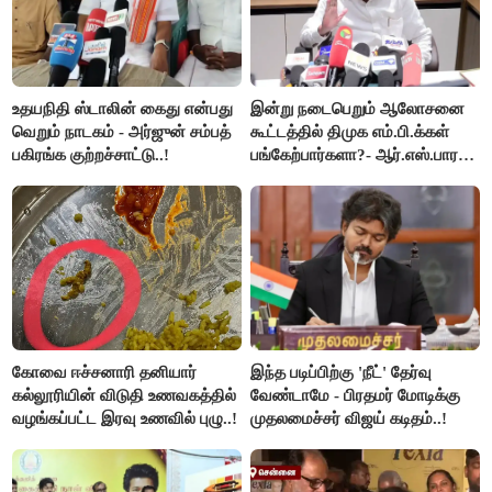
உதயநிதி ஸ்டாலின் கைது என்பது
இன்று நடைபெறும் ஆலோசனை
வெறும் நாடகம் - அர்ஜுன் சம்பத்
கூட்டத்தில் திமுக எம்.பி.க்கள்
பகிரங்க குற்றச்சாட்டு..!
பங்கேற்பார்களா?- ஆர்.எஸ்.பாரதி
விளக்கம்..!
கோவை ஈச்சனாரி தனியார்
இந்த படிப்பிற்கு 'நீட்' தேர்வு
கல்லூரியின் விடுதி உணவகத்தில்
வேண்டாமே - பிரதமர் மோடிக்கு
வழங்கப்பட்ட இரவு உணவில் புழு..!
முதலமைச்சர் விஜய் கடிதம்..!