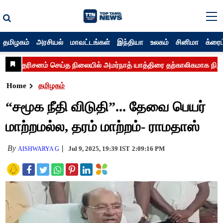
தமிழகம்
அரசியல்
மாவட்டங்கள்
இந்தியா
உலகம்
சினிமா
க்ரைம
Home
தமிழகம்
“சமூக நீதி விடுதி”... தேவை பெயர்
மாற்றமல்ல, தரம் மாற்றம்- ராமதாஸ்
By
Jul 9, 2025, 19:39 IST
2:09:16 PM
AISHWARYA G