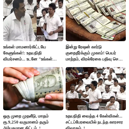
உங்கள் மாமனார்கிட்டயே
இன்று ரேஷன் கார்டு
கேளுங்கள்!: உதயநிதி
குறைதீர்க்கும் முகாம்! பெயர்
விமர்சனம்... உடனே "உங்கள்
மாற்றம், விரல்ரேகை பதிவு செய்ய
அப்பாவிடம் கேளுங்கள்" என
அரிய வாய்ப்பு!
ஆதவ் அர்ஜுனா பதிலடி!
ஒரு முறை முதலீடு, மாதம்
உதயநிதி வைத்த 4 கேள்விகள்...
ரூ.9,250 வருமானம் தரும்
சட்டப்பேரவையில் நடந்த காரசார
அற்புதமான திட்டம்..!
விவாதம்..!