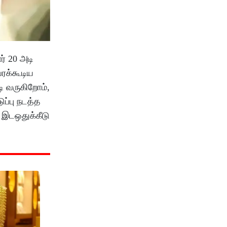
ர் 20 அடி
வரக்கூடிய
ி வருகிறோம்,
ப்பு நடத்த
? இடஒதுக்கீடு