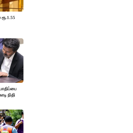
 ரூ.1.55
பாதிப்பை
ோடி நிதி