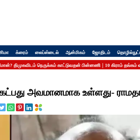
னிமா
க்ரைம்
லைப்ஸ்டைல்
ஆன்மிகம்
ஜோதிடம்
தொழில்நுட்
 கேட்பது அவமானமாக உள்ளது- ராமத