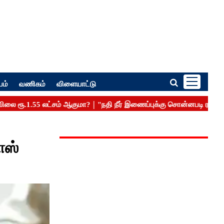
பம்
வணிகம்
விளையாட்டு
ாஸ்