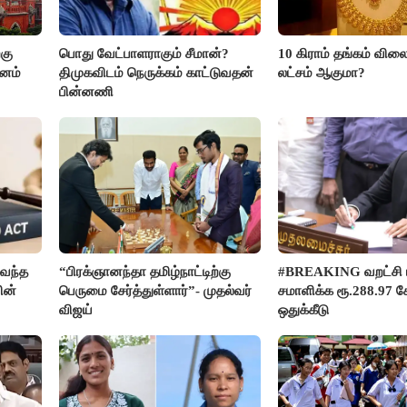
கு
பொது வேட்பாளராகும் சீமான்?
10 கிராம் தங்கம் விலை
மனம்
திமுகவிடம் நெருக்கம் காட்டுவதன்
லட்சம் ஆகுமா?
பின்னணி
வந்த
“பிரக்ஞானந்தா தமிழ்நாட்டிற்கு
#BREAKING வறட்சி 
ின்
பெருமை சேர்த்துள்ளார்”- முதல்வர்
சமாளிக்க ரூ.288.97 க
விஜய்
ஒதுக்கீடு