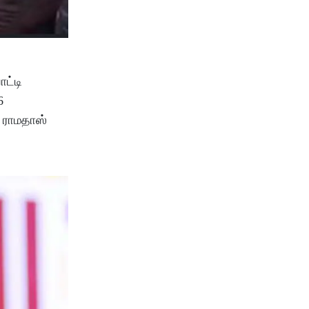
ட்டி
6
 ராமதாஸ்