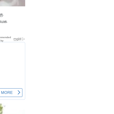
கு
பாமக