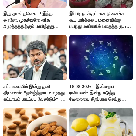
இது தான் தவெக..!! இந்த
இப்படி நடக்கும் என நினைச்சு
அரசோ, முதல்வரோ எந்த
கூட பார்க்கல... மனைவிக்கு
அழுத்தத்திற்கும் பணிந்தது
பயந்து மண்ணில் புதைத்த ரூ.5
கிடையாது; அமைச்சர்
லட்சம்; கடைசியில் நடந்தது...
அருண்ராஜ்..!
சட்டசபையில் இன்று தனி
10-08-2026 - இன்றைய
தீர்மானம்: "தமிழ்த்தாய் வாழ்த்து
ராசிபலன்: இன்று எடுத்த
கட்டாயம் பாடப்பட வேண்டும்" -
வேலையை சிறப்பாக செய்து
முதல்வர் விஜய் முன்மொழிகிறார்!
முடித்து நற்பெயர் பெறுவீர்கள்.
அதே நேரத்தில் கூடுதலாக
உழைக்க வேண்டி இருக்கும்..!