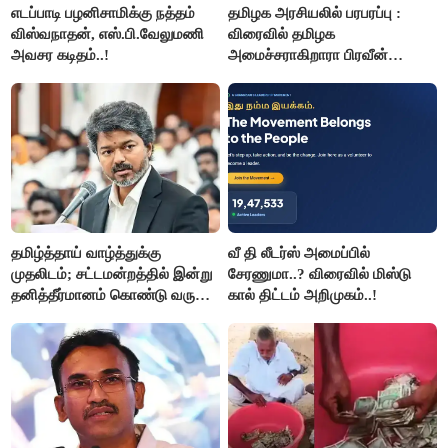
எடப்பாடி பழனிசாமிக்கு நத்தம்
தமிழக அரசியலில் பரபரப்பு :
விஸ்வநாதன், எஸ்.பி.வேலுமணி
விரைவில் தமிழக
அவசர கடிதம்..!
அமைச்சராகிறாரா பிரவீன்
சக்ரவர்த்தி..?
தமிழ்த்தாய் வாழ்த்துக்கு
வீ தி லீடர்ஸ் அமைப்பில்
முதலிடம்; சட்டமன்றத்தில் இன்று
சேரணுமா..? விரைவில் மிஸ்டு
தனித்தீர்மானம் கொண்டு வரும்
கால் திட்டம் அறிமுகம்..!
முதல் அமைச்சர் விஜய்.!!