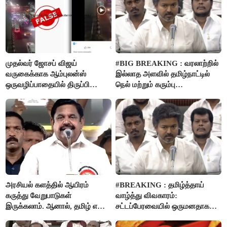
முதல்வர் ஜோசப் விஜய்
#BIG BREAKING : வரலாற்றில்
வருகைக்காக ஆம்புலன்ஸ்
இல்லாத அளவில் தமிழ்நாட்டில்
ஒருவழிப்பாதையில் திருப்பி
நெல் மற்றும் கரும்பு
விடப்பட்டதா? உண்மை இது
கொள்முதலுக்கான
தான்..!
ஊக்கத்தொகையை உயர்த்த
முடிவு - முதலமைச்சர் விஜய்
அறிவிப்பு..!
அரசியல் களத்தில் ஆயிரம்
#BREAKING : தமிழ்த்தாய்
கருத்து வேறுபாடுகள்
வாழ்த்து விவகாரம்:
இருக்கலாம். ஆனால், தமிழ் என்று
சட்டப்பேரவையில் ஒருமனதாக
வரும்போது நாம் அனைவரும்
நிறைவேற்றம்