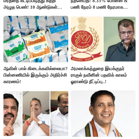
மரத்தை கட்டிப்பிடித்து கதறி
நற்செய்தி: 8.33% போனஸ் &
அழுத பெண்! 10 ஆண்டுகள்
பணி நேரம் 8 மணி நேரமாக
ஆசையாக வளர்த்த மரங்கள்
குறைப்பு..!
வெட்டி சாய்ப்பு..!
ஆவின் பால் கிடைக்கவில்லையா?
அமலாக்கத்துறை இயக்குநர்
பின்னணியில் இருக்கும் அதிர்ச்சி
ராகுல் நவீனின் பதவிக் காலம்
காரணம்!
ஓராண்டு நீட்டிப்பு..!