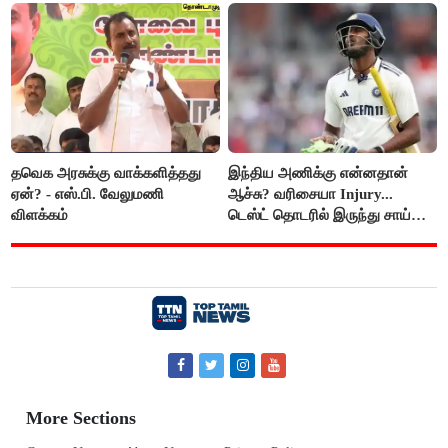
தவெக அரசுக்கு வாக்களித்தது
இந்திய அணிக்கு என்னதான்
ஏன்? - எஸ்.பி. வேலுமணி
ஆச்சு? வரிசையா Injury...
விளக்கம்
டெஸ்ட் தொடரில் இருந்து சாய்
சுதர்சனும் விலகல்
More Sections