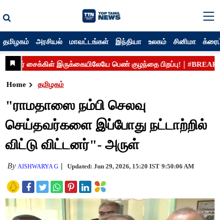
தமிழகம்
அரசியல்
மாவட்டங்கள்
இந்தியா
உலகம்
சினிமா
க்ரைம
Home
தமிழகம்
"ராமதாஸை நம்பி செலவு
செய்தவர்களை இப்போது நட்டாற்றில்
விட்டு விட்டனர்"- அருள்
By
Updated: Jun 29, 2026, 15:20 IST
9:50:06 AM
AISHWARYA G