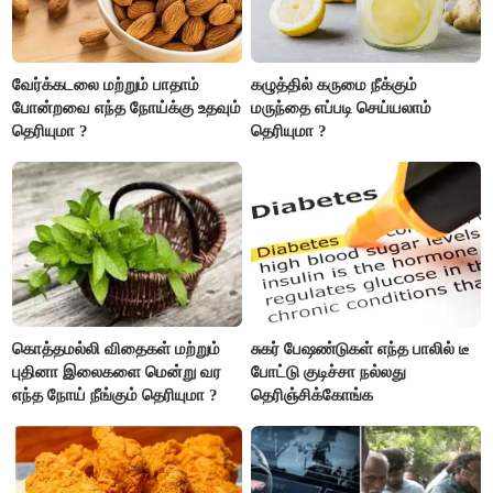
வேர்க்கடலை மற்றும் பாதாம்
கழுத்தில் கருமை நீக்கும்
போன்றவை எந்த நோய்க்கு உதவும்
மருந்தை எப்படி செய்யலாம்
தெரியுமா ?
தெரியுமா ?
கொத்தமல்லி விதைகள் மற்றும்
சுகர் பேஷண்டுகள் எந்த பாலில் டீ
புதினா இலைகளை மென்று வர
போட்டு குடிச்சா நல்லது
எந்த நோய் நீங்கும் தெரியுமா ?
தெரிஞ்சிக்கோங்க