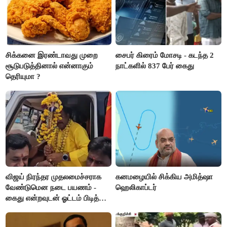
சிக்கனை இரண்டாவது முறை
சைபர் கிரைம் மோசடி - கடந்த 2
சூடுபடுத்தினால் என்னாகும்
நாட்களில் 837 பேர் கைது
தெரியுமா ?
விஜய் நிரந்தர முதலமைச்சராக
கனமழையில் சிக்கிய அமித்ஷா
வேண்டுமென நடை பயணம் -
ஹெலிகாப்டர்
கைது என்றவுடன் ஓட்டம் பிடித்த
தவெகவினர்