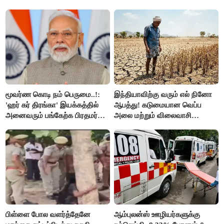
நடவடிக்கையால் பரபரப்பு!
மூவர்ண கொடி நம் பெருமை..!:
இந்தியாவிற்கு வரும் எல் நினோ
'ஹர் கர் திரங்கா' இயக்கத்தில்
ஆபத்து! கடுமையான வெப்ப
அனைவரும் பங்கேற்க பிரதமர்
அலை மற்றும் விலைவாசி
மோடி அழைப்பு!
உயர்வுக்கு தயாராகிறதா நாடு?
பிள்ளை போல வளர்த்தேனே
ஆம்புலன்ஸ் ஊழியர்களுக்கு