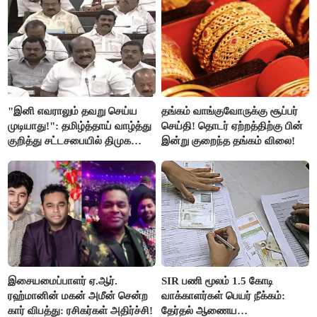
தமிழர்கள் - எடப்பாடி பழனிசாமி..!
"இனி எவராலும் தவறு செய்ய
தங்கம் வாங்குவோருக்கு சூப்பர்
முடியாது!": தமிழ்த்தாய் வாழ்த்து
செய்தி! தொடர் ஏற்றத்திற்கு பின்
குறித்து சட்டசபையில் திமுக
இன்று குறைந்த தங்கம் விலை!
வைத்த அதிரடி கோரிக்கை!
இசையமைப்பாளர் ஏ.ஆர்.
SIR பணி மூலம் 1.5 கோடி
ரஹ்மானின் மகன் அமீன் சென்ற
வாக்காளர்கள் பெயர் நீக்கம்:
கார் விபத்து: ரசிகர்கள் அதிர்ச்சி!
தேர்தல் ஆணைய