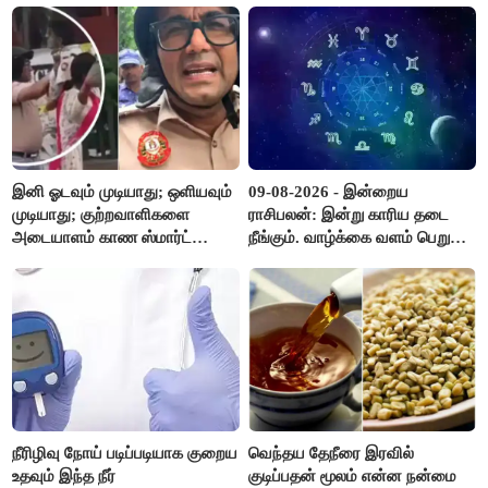
இனி ஓடவும் முடியாது; ஒளியவும்
09-08-2026 - இன்றைய
முடியாது; குற்றவாளிகளை
ராசிபலன்: இன்று காரிய தடை
அடையாளம் காண ஸ்மார்ட்
நீங்கும். வாழ்க்கை வளம் பெறும்.
கண்ணாடிகளை பயன்படுத்த
எதிரில் இருப்பவர்களை
போலீசார் முடிவு..!
எடைபோடுவது நல்லது..!
நீரிழிவு நோய் படிப்படியாக குறைய
வெந்தய தேநீரை இரவில்
உதவும் இந்த நீர்
குடிப்பதன் மூலம் என்ன நன்மை