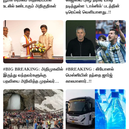
யூரிக் அமிலம் அதிகரிப்பால்
கேஜிஎஃப் புகழ் நடிகர் யாஷ்
உடலில் உண்டாகும் அறிகுறிகள்
நடித்துள்ள 'டாக்‌ஸிக்' படத்தின்
டிரெய்லர் வெளியானது..!!
#BIG BREAKING: அதிமுகவில்
#BREAKING : லியோனல்
இருந்து வந்தவர்களுக்கு
மெஸ்ஸியின் தந்தை ஜார்ஜ்
பதவியை அறிவித்த முதல்வர்
காலமானார்..!!
விஜய்..!!