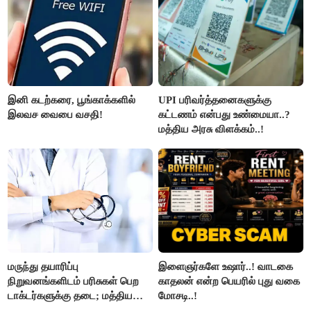
இனி கடற்கரை, பூங்காக்களில்
UPI பரிவர்த்தனைகளுக்கு
இலவச வைபை வசதி!
கட்டணம் என்பது உண்மையா..?
மத்திய அரசு விளக்கம்..!
மருந்து தயாரிப்பு
இளைஞர்களே உஷார்..! வாடகை
நிறுவனங்களிடம் பரிசுகள் பெற
காதலன் என்ற பெயரில் புது வகை
டாக்டர்களுக்கு தடை; மத்திய
மோசடி..!
அரசு உத்தரவு..!