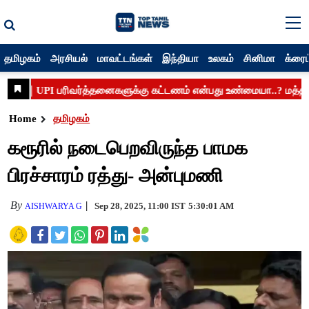
தமிழகம்
அரசியல்
மாவட்டங்கள்
இந்தியா
உலகம்
சினிமா
க்ரைம
Home
தமிழகம்
கரூரில் நடைபெறவிருந்த பாமக
பிரச்சாரம் ரத்து- அன்புமணி
By
Sep 28, 2025, 11:00 IST
5:30:01 AM
AISHWARYA G