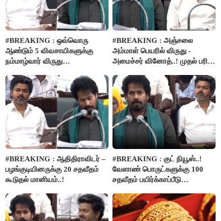
#BREAKING : ஒவ்வொரு
#BREAKING : அஞ்சலை
ஆண்டும் 5 விவசாயிகளுக்கு
அம்மாள் பெயரில் விருது -
நம்மாழ்வார் விருது
அமைச்சர் வினோத்..! முதல் பரிசு
வழங்கப்படும்..!
ரூ.2.50 லட்சம் வழங்கப்படும்..!
#BREAKING : ஆதிதிராவிடர் –
#BREAKING : குட் நியூஸ்..!
பழங்குடியினருக்கு 20 சதவீதம்
வேளாண் பொருட்களுக்கு 100
கூடுதல் மானியம்..!
சதவீதம் பயிர்க்காப்பீடு
வழங்கபடும் - அமைச்சர்
வினோத்..!