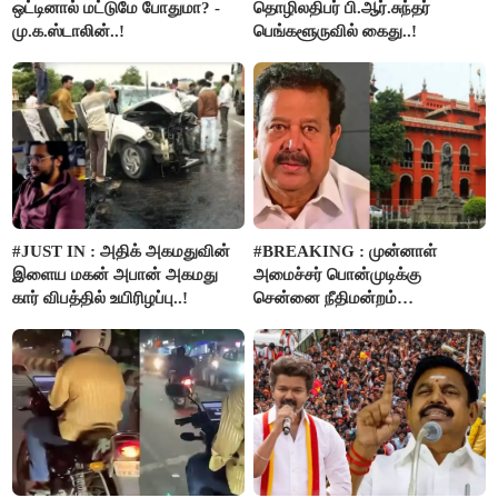
ஒட்டினால் மட்டுமே போதுமா? -
தொழிலதிபர் பி.ஆர்.சுந்தர்
மு.க.ஸ்டாலின்..!
பெங்களூருவில் கைது..!
#JUST IN : அதிக் அகமதுவின்
#BREAKING : முன்னாள்
இளைய மகன் அபான் அகமது
அமைச்சர் பொன்முடிக்கு
கார் விபத்தில் உயிரிழப்பு..!
சென்னை நீதிமன்றம்
பிடிவாரண்ட்..!