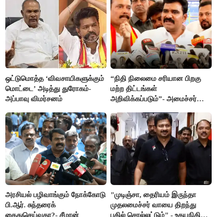
ஒட்டுமொத்த ‘விவசாயிகளுக்கும்
“நிதி நிலைமை சரியான பிறகு
மொட்டை’ அடித்து துரோகம்-
மற்ற திட்டங்கள்
அப்பாவு விமர்சனம்
அறிவிக்கப்படும்”- அமைச்சர்
நிர்மல்குமார் விளக்கம்
அரசியல் பழிவாங்கும் நோக்கோடு
"முடிஞ்சா, தைரியம் இருந்தா
பி.ஆர். சுந்தரைக்
முதலமைச்சர் வாயை திறந்து
கைதுசெய்வதா?- சீமான்
பதில் சொல்லட்டும்" - உதயநிதி