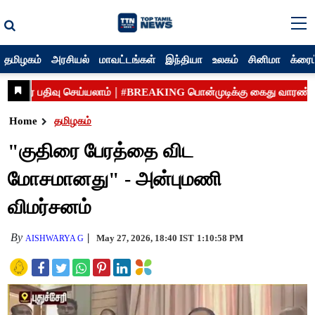
தமிழகம்
அரசியல்
மாவட்டங்கள்
இந்தியா
உலகம்
சினிமா
க்ரைம
Home
தமிழகம்
"குதிரை பேரத்தை விட
மோசமானது" - அன்புமணி
விமர்சனம்
By
May 27, 2026, 18:40 IST
1:10:58 PM
AISHWARYA G