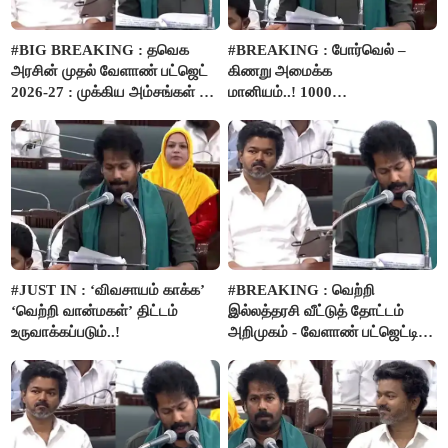
#BIG BREAKING : தவெக
#BREAKING : போர்வெல் –
அரசின் முதல் வேளாண் பட்ஜெட்
கிணறு அமைக்க
2026-27 : முக்கிய அம்சங்கள் ஓர்
மானியம்..! 1000
பார்வை..!
விவசாயிகளுக்கு மானியத்தில்
பம்புசெட் வழங்கப்படும்..!
#JUST IN : ‘விவசாயம் காக்க’
#BREAKING : வெற்றி
‘வெற்றி வான்மகள்’ திட்டம்
இல்லத்தரசி வீட்டுத் தோட்டம்
உருவாக்கப்படும்..!
அறிமுகம் - வேளாண் பட்ஜெட்டில்
அறிவிப்பு..!