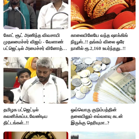
கோட் சூட் அணிந்த விவசாயி
காலையிலேயே வந்த ஷாக்கிங்
முதலமைச்சர் விஜய் - வேளாண்
நியூஸ்..!! தங்கம் விலை ஒரே
பட்ஜெட்டில் அமைச்சர் வினோத்
நாளில் ரூ.2,160 உயர்ந்தது..!!
பெருமிதம்..!
தமிழக பட்ஜெட்டில்
ஒவ்வொரு குடும்பத்தின்
கவனிக்கப்படவேண்டிய
தலையிலும் எவ்வளவு கடன்
திட்டங்கள்..!!
இருக்கு தெரியுமா..?