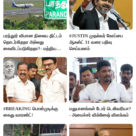
பரந்தூர் விமான நிலைய திட்டம்
#JUSTIN முதல்வர் கோப்பை
தொடர்கிறதா அல்லது
ஆகஸ்ட் 31 வரை பதிவு
கைவிடப்படுகிறதா?- மத்திய
செய்யலாம்
அரசு விளக்கம்
#BREAKING பொன்முடிக்கு
மதுபானங்கள் டோர் டெலிவரியா?
கைது வாரண்ட்!
- அமைச்சர் விக்னேஷ் விளக்கம்