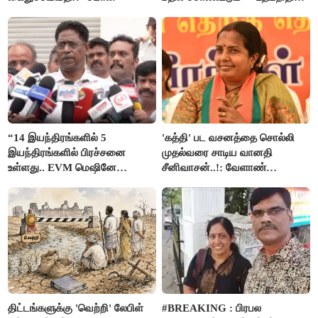
ஸ்டாலின்
“14 இயந்திரங்களில் 5
'கத்தி' பட வசனத்தை சொல்லி
இயந்திரங்களில் பிரச்சனை
முதல்வரை சாடிய வானதி
உள்ளது.. EVM மெஷினே
சீனிவாசன்..!: வேளாண்
பிரச்சனையா இருக்கு”- என்.ஆர்.
பட்ஜெட்டுக்கு பாஜக கடும்
இளங்கோ
எதிர்ப்பு!
திட்டங்களுக்கு 'வெற்றி' லேபிள்
#BREAKING : பிரபல