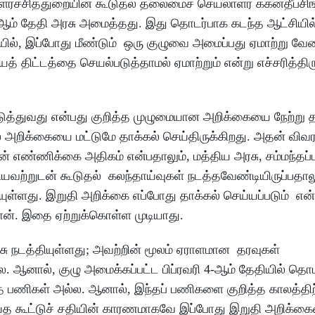
வளர்ச்சித்துறையின் கூடுதல் தலைமைச் செயலாளர் ககன்தீப்சிங்
4&ஆம் தேதி அரசு அமைத்தது. இது தொடர்பாக கடந்த ஆட்சியி
ையில், இப்போது மீண்டும் ஒரு குழுவை அமைப்பது ஏமாற்று வே
திட்டத்தை செயல்படுத்தாமல் ஏமாற்றும் என்று எச்சரித்திரு
டுத்துவது என்பது குறித்த முழுமையான அறிக்கையை நேற்று த
ல அறிக்கையை மட்டுமே தாக்கல் செய்திருக்கிறது. அதன் விவரங
் எண்ணிக்கை அதிகம் என்பதாலும், மத்திய அரசு, சம்மந்தப்ப
கியவற்றுடன் கூடுதல் கலந்தாய்வுகள் நடத்தவேண்டியிருப்பதால
யுள்ளது. இறுதி அறிக்கை எப்போது தாக்கல் செய்யப்படும் என
ான். இதை ஏற்றுக்கொள்ள முடியாது.
்சு நடத்தியுள்ளது; அவற்றின் மூலம் ஏராளமான தரவுகள்
லை. ஆனால், குழு அமைக்கப்பட்ட பிப்ரவரி 4-ஆம் தேதியில் தொ
 பணிகள் அல்ல. ஆனால், இந்தப் பணிகளை குறித்த காலத்திற்
் செய்த கூட்டுச் சதியின் காரணமாகவே இப்போது இறுதி அறிக்க