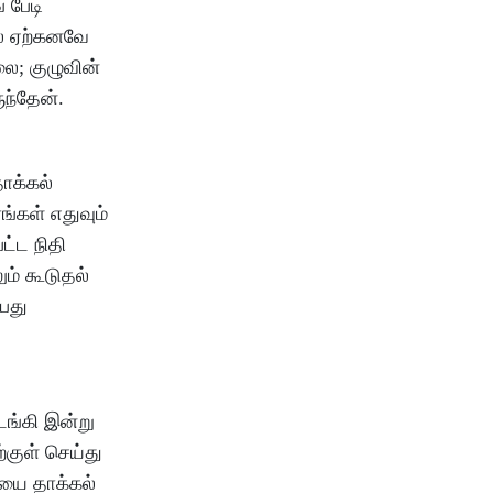
 பேடி
ல் ஏற்கனவே
லை; குழுவின்
ந்தேன்.
ாக்கல்
்கள் எதுவும்
ட்ட நிதி
ும் கூடுதல்
்பது
டங்கி இன்று
குள் செய்து
ையை தாக்கல்