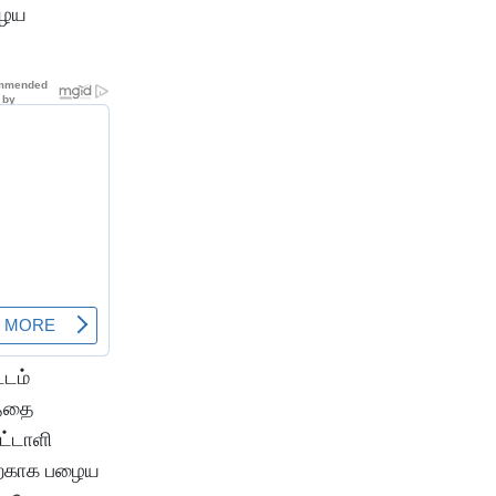
ழைய
்டம்
த்தை
ட்டாளி
தற்காக பழைய