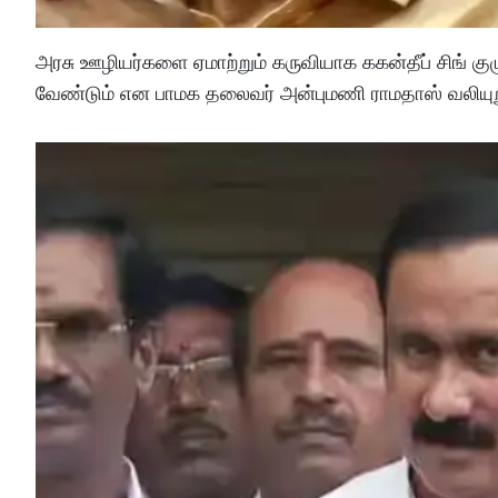
அரசு ஊழியர்களை ஏமாற்றும் கருவியாக ககன்தீப் சிங் க
வேண்டும் என பாமக தலைவர் அன்புமணி ராமதாஸ் வலியுறுத