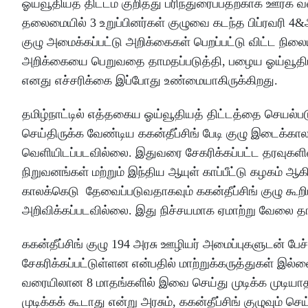
ஓய்வூதியத் திட்டம் குறித்து பரிந்துரைப்பதற்காக ஊரக 
தலைமையில் 3 உறுப்பினர்கள் குழுவை கடந்த பிப்ரவரி 
குழு அமைக்கப்பட்டு அறிக்கைகள் பெறப்பட்டு விட்ட நில
அறிக்கையை பெறுவதை தாமதப்படுத்தி, பழைய ஓய்வூதியத் 
எனது எச்சரிக்கை இப்போது உண்மையாகிருக்கிறது.
தமிழ்நாட்டில் எத்தகைய ஓய்வூதியத் திட்டத்தை செயல்ப
செய்திருக்க வேண்டிய ககன்தீப்சிங் பேடி குழு இடைக்கா
வெளியிடப்படவில்லை. இதுவரை சேகரிக்கப்பட்ட தரவுகளின
நிறுவனங்கள் மற்றும் இந்திய ஆயுள் காப்பீட்டு கழகம் ஆ
காலக்கெடு தேவைப்படுவதாகவும் ககன்தீப்சிங் குழு கூறி
அறிவிக்கப்படவில்லை. இது நிச்சயமாக ஏமாற்று வேலை த
ககன்தீப்சிங் குழு 194 அரசு ஊழியர் அமைப்புகளுடன் பேச
சேகரிக்கப்பட்டுள்ளன என்பதில் மாற்றுக்கருத்துகள் இல்
வரையிலான 8 மாதங்களில் இவை செய்து முடிக்க முடியாத
முடிக்கக் கூடாது என்று அரசும், ககன்தீப்சிங் குழுவும