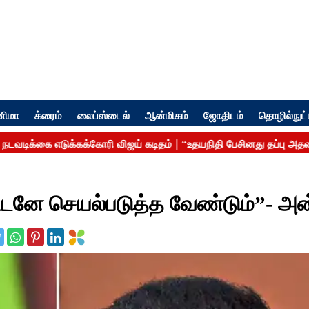
னிமா
க்ரைம்
லைப்ஸ்டைல்
ஆன்மிகம்
ஜோதிடம்
தொழில்நுட்
உடனே செயல்படுத்த வேண்டும்”- அன