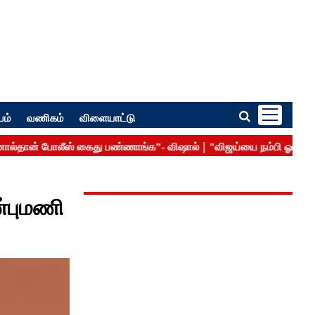
பம்
வணிகம்
விளையாட்டு
்புமணி