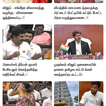
விஜய் - சங்கீதா விவாகரத்து
விபத்தில் காயமடைந்தவருக்கு
வழக்கு : விசாரணை
அட்டைப் பெட்டியில் கட்டுப் போட்ட
ஒத்திவைப்பு..!!
அரசு மருத்துவமனை..!!
அமைச்சர் நிர்மல் குமார்
முதல்வர் விஜய் தலைமையில்
பேசியதும் கொந்தளித்த
நாளை தமிழக எம்.பி.க்கள்
எதிர்க்கட்சிகள்..!
கலந்தாய்வு கூட்டம்!