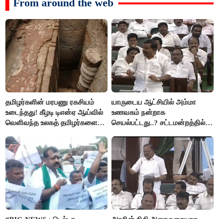
From around the web
தமிழர்களின் மரபணு ரகசியம்
யாருடைய ஆட்சியில் அம்மா
உடைந்தது! கீழடி டிஎன்ஏ ஆய்வில்
உணவகம் நன்றாக
வெளிவந்த உலகத் தமிழர்களை
செயல்பட்டது..? சட்டமன்றத்தில்
மெய்சிலிர்க்க வைக்கும் உண்மை!
நடந்த காரசார விவாதம்..!