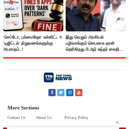
'செப்டோ, புக்மைஷோ' உள்ளிட்ட 9
இது வெறும் அரசியல்
'டிஜிட்டல்' நிறுவனங்களுக்கு
பழிவாங்கும் செயலாக தான்
அபராதம்..!
தெரிகிறது பி.ஆர் சுந்தர் கைதிற்கு
சீமான் கடும் கண்டனம்..!
More Sections
Contact Us
About Us
Privacy Policy