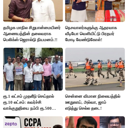
தமிழக மாநில சிறுபான்மையினர்
நெசவாளர்களுக்கு ஆதரவாக
ஆணையத்தின் தலைவராக
வீடியோ வெளியிட்டு பிரதமர்
பெலிக்ஸ் ஜெரால்டு நியமனம்.!!
மோடி வேண்டுகோள்!
ரூ.1 லட்சம் முதலீடு செய்தால்
சென்னை விமான நிலையத்தில்
ரூ.10 லட்சம்: கவர்ச்சி
ஊறுகாய், அல்வா, ஜாம்
வாக்குறுதியை நம்பி ரூ.500
எடுத்து செல்ல தடை!
கோடியை இழந்த திருப்பூர்
மக்கள்!