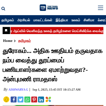
தமிழகம்
அரசியல்
மாவட்டங்கள்
இந்தியா
உலகம்
சினிமா
க்ரைம
Home
தமிழகம்
துரோகம்... அதிக ஊதியம் தருவதாக
நம்ப வைத்து தூய்மைப்
பணியாளர்களை ஏமாற்றுவதா?-
அன்புமணி ராமதாஸ்
By
Sep 1, 2025, 15:45 IST
10:15:27 AM
AISHWARYA G