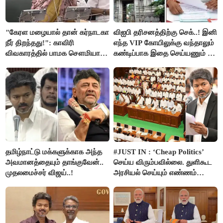
"கேரள மழையால் தான் கர்நாடகா
விஐபி தரிசனத்திற்கு செக்..! இனி
நீர் திறந்தது!": காவிரி
எந்த VIP கோயிலுக்கு வந்தாலும்
விவகாரத்தில் பாமக சௌமியா
கண்டிப்பாக இதை செய்யணும் -
அன்புமணி சாடல்!
அமைச்சர் ரமேஷ்..!
தமிழ்நாட்டு மக்களுக்காக அந்த
#JUST IN : ‘Cheap Politics’
அவமானத்தையும் தாங்குவேன்..
செய்ய விரும்பவில்லை. துளிகூட
முதலமைச்சர் விஜய்..!
அரசியல் செய்யும் எண்ணம்
இல்லை - உதயநிதிக்கு முதல்வர்
விஜய் பதில்!