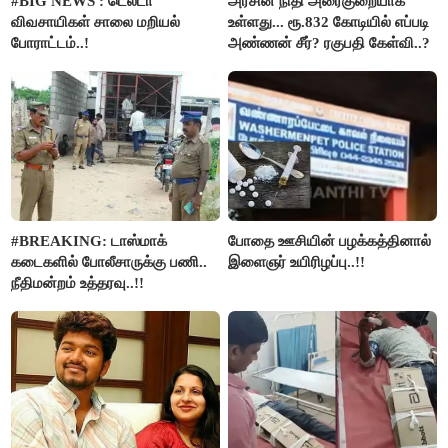
#BIG NEWS : டெல்டா
அரசின் நிதி அரைகுறையாக
விவசாயிகள் சாலை மறியல்
உள்ளது... ரூ.832 கோடியில் எப்படி
போராட்டம்..!
அண்ணன் சீர்? ரகுபதி கேள்வி..?
#BREAKING: டாஸ்மாக்
போதை ஊசியின் பழக்கத்தினால்
கடைகளில் போலீசாருக்கு பணி..
இளைஞர் உயிரிழப்பு..!!
நீதிமன்றம் உத்தரவு..!!