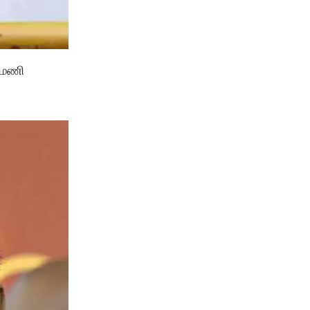
புமணி