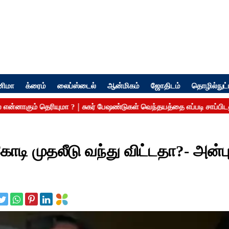
னிமா
க்ரைம்
லைப்ஸ்டைல்
ஆன்மிகம்
ஜோதிடம்
தொழில்நுட்
 கோடி முதலீடு வந்து விட்டதா?- அன்