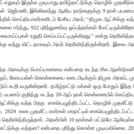
எதுவும் இருக்க முடியாது.தமிழ்நாட்டுக்கு தொழில் முதலீடு
ள் ஜெர்மனி, இங்கிலாந்து ஆகிய நாடுகளுக்கு 9 நாள் பயணமா
ில் செய்தியாளர்களிடம் பேசிய அவர்,‘‘திமுக ஆட்சிக்கு வந்த
ை ஈர்த்து, 922 புரிந்துணர்வு ஒப்பந்தங்கள் போட்டிருக்கிறோம
ாய்ப்புகள் உறுதி செய்யப்பட்டிருக்கிறது’’ என்று தெரிவித்தா
கு வந்து விட்டதாகவும் அவர் தெரிவித்திருக்கிறார். இவை அ
ள் எந்த அளவுக்கு பொய்யானவை என்பதை கடந்த சில ஆண்டுகள
னாலும், கோயபல்ஸ் கொள்கையை கடைபிடிக்கும் திமுக அரசும், ம
ும் கூறி வருகின்றனர். தமிழ்நாட்டு மக்கள் ஒரு போதும் இந
்பூர் பயணம் குறித்து கடந்த 20-ஆம் நாள் சென்னையில் செய்தி
ட்சிக்கு வந்த பிறகு கையெழுத்திடப்பட்ட தொழில் முதலீட்டு
், 2024 உலக முதலீட்டாளர்கள் மாநாட்டில் கையெழுத்திடப்பட்ட
் தெரிவித்திருந்தார். அதன்பின் 10 நாள்கள் மட்டுமே ஆகியுள்
்பாட்டுக்கு வந்தன? என்பதை புரிந்து கொள்ள முடியவில்லை. 2