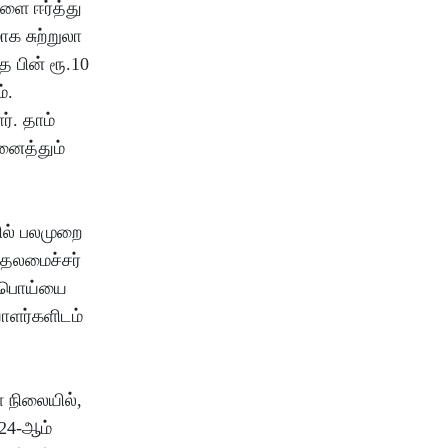
களை ஈர்த்து
க சுற்றுலா
 பின் ரூ.10
்.
ர். தாம்
னைத்தும்
ில் பலமுறை
ுதலமைச்சர்
்த பொய்யை
யாளர்களிடம்
ள நிலையில்,
024-ஆம்