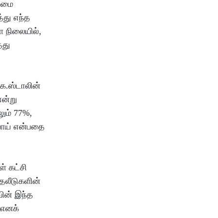
சுமை
்து எந்த
ள நிலையில்,
்து
.க.ஸ்டாலின்
என்று
ும் 77%,
பொய் என்பதை
் கட்சி
ுதலீடுகளின்
வின் இந்த
 எனக்