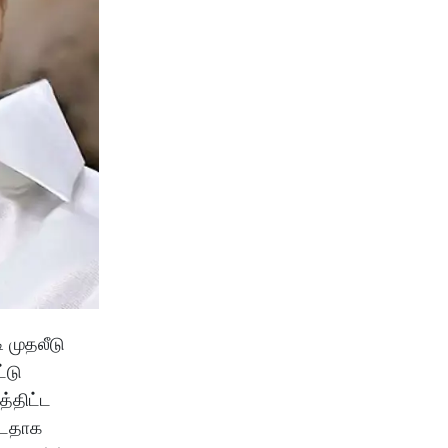
 முதலீடு
்டு
த்திட்ட
்டதாக