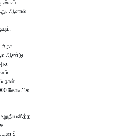
்தங்கள்
்தது. ஆனால்,
யும்.
 அரசு
ஆம் ஆண்டு
அரசு
வனம்
் நாள்
000 கோடியில்
 உறுதியளித்த
ாக
்பூரைச்