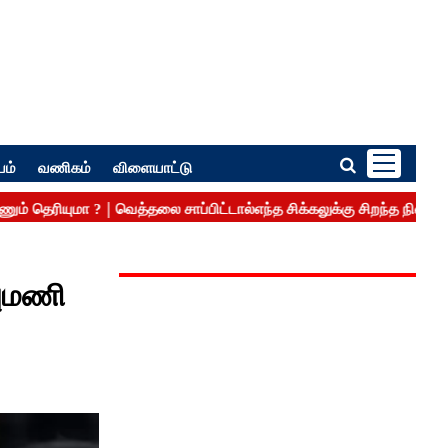
பம்
வணிகம்
விளையாட்டு
புமணி