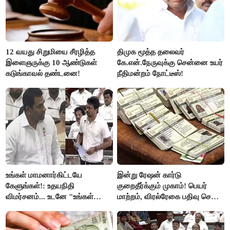
12 வயது சிறுமியை சீரழித்த
திமுக மூத்த தலைவர்
இளைஞருக்கு 10 ஆண்டுகள்
கே.என்.நேருவுக்கு சென்னை உயர்
கடுங்காவல் தண்டனை!
நீதிமன்றம் நோட்டீஸ்!
உங்கள் மாமனார்கிட்டயே
இன்று ரேஷன் கார்டு
கேளுங்கள்!: உதயநிதி
குறைதீர்க்கும் முகாம்! பெயர்
விமர்சனம்... உடனே "உங்கள்
மாற்றம், விரல்ரேகை பதிவு செய்ய
அப்பாவிடம் கேளுங்கள்" என
அரிய வாய்ப்பு!
ஆதவ் அர்ஜுனா பதிலடி!