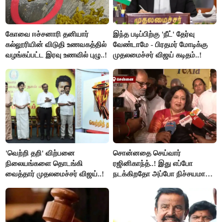
கோவை ஈச்சனாரி தனியார்
இந்த படிப்பிற்கு 'நீட்' தேர்வு
கல்லூரியின் விடுதி உணவகத்தில்
வேண்டாமே - பிரதமர் மோடிக்கு
வழங்கப்பட்ட இரவு உணவில் புழு..!
முதலமைச்சர் விஜய் கடிதம்..!
'வெற்றி தறி' விற்பனை
சொன்னதை செய்வார்
நிலையங்களை தொடங்கி
ரஜினிகாந்த்..! இது எப்போ
வைத்தார் முதலமைச்சர் விஜய்..!
நடக்கிறதோ அப்போ நிச்சயமாக
ரஜினி ₹1 கோடி தருவார் - லதா
ரஜினிகாந்த்..!