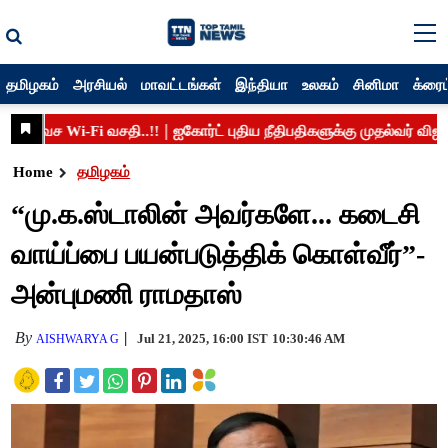
தமிழகம்
அரசியல்
மாவட்டங்கள்
இந்தியா
உலகம்
சினிமா
க்ரைம
Home
தமிழகம்
“மு.க.ஸ்டாலின் அவர்களே... கடைசி
வாய்ப்பை பயன்படுத்திக் கொள்வீர்”-
அன்புமணி ராமதாஸ்
By
Jul 21, 2025, 16:00 IST
10:30:46 AM
AISHWARYA G