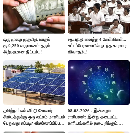
ஒரு முறை முதலீடு, மாதம்
உதயநிதி வைத்த 4 கேள்விகள்...
ரூ.9,250 வருமானம் தரும்
சட்டப்பேரவையில் நடந்த காரசார
அற்புதமான திட்டம்..!
விவாதம்..!
தமிழ்நாட்டில் வீட்டு சோலார்
08-08-2026 - இன்றைய
சிஸ்டத்துக்கு ஒரு லட்சம் மானியம்
ராசிபலன்: இன்று தடைபட்ட
பெறுவது எப்படி? விண்ணப்பிப்பது
காரியங்களில் தடை நீங்கும்.
எப்படி?
பணவரத்து எதிர்பார்த்தபடி