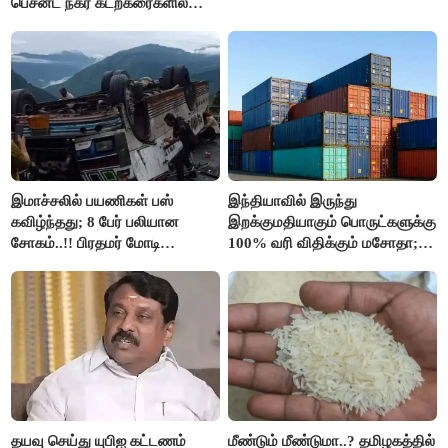
பெசன்ட் நகர் கடற்கரைகளில்
இலவச Wi-Fi வசதி..!!
இமாச்சலில் பயணிகள் பஸ்
இந்தியாவில் இருந்து
கவிழ்ந்தது; 8 பேர் பலியான
இறக்குமதியாகும் பொருட்களுக்கு
சோகம்..!! பிரதமர் மோடி
100% வரி விதிக்கும் மசோதா;
இரங்கல்..!!
அமெரிக்கா நிறைவேற்றம்..!!
தயவு செய்து யுபிஐ கட்டணம்
மீண்டும் மீண்டுமா..? தமிழகத்தில்