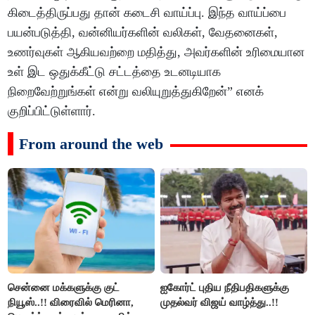
கிடைத்திருப்பது தான் கடைசி வாய்ப்பு. இந்த வாய்ப்பை
பயன்படுத்தி, வன்னியர்களின் வலிகள், வேதனைகள்,
உணர்வுகள் ஆகியவற்றை மதித்து, அவர்களின் உரிமையான
உள் இட ஒதுக்கீட்டு சட்டத்தை உடனடியாக
நிறைவேற்றுங்கள் என்று வலியுறுத்துகிறேன்” எனக்
குறிப்பிட்டுள்ளார்.
From around the web
சென்னை மக்களுக்கு குட்
ஐகோர்ட் புதிய நீதிபதிகளுக்கு
நியூஸ்..!! விரைவில் மெரினா,
முதல்வர் விஜய் வாழ்த்து..!!