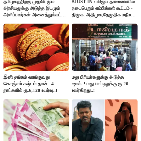
தமிழகத்திற்கு முதலிடமும்
#JUST IN : விஜய் தலைமையில்
அரசியலுக்கு அடுத்த இடமும்
நடைபெறும் எம்பிக்கள் கூட்டம் -
அளிப்பவர்கள் அனைத்துக்கட்சி
திமுக, அதிமுக,தேமுதிக மநீம
கூட்டத்தில் நிச்சயம்
புறக்கணிப்பு..!
பங்கேற்பார்கள் - மாணிக்கம்
தாகூர்..!!
இனி தங்கம் வாங்குவது
மது பிரியர்களுக்கு அடுத்த
கொஞ்சம் கஷ்டம் தான்...4
ஷாக்..! மது பாட்டிலுக்கு ரூ.20
நாட்களில் ரூ.6,120 உயர்வு..!
உயர்கிறது..!