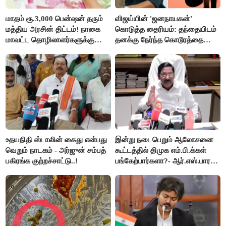
மாதம் ரூ.3,000 பென்ஷன் தரும்
விஜய்யின் 'ஜனநாயகன்'
மத்திய அரசின் திட்டம்! நாகை
கொடுத்த தைரியம்: தந்தையிடம்
மாவட்ட தொழிலாளர்களுக்கு
தனக்கு நேர்ந்த கொடூரத்தை
ஆட்சியர் வெளியிட்ட சூப்பர்
கூறிய சிறுமி!
செய்தி!
உதயநிதி ஸ்டாலின் கைது என்பது
இன்று நடைபெறும் ஆலோசனை
வெறும் நாடகம் - அர்ஜுன் சம்பத்
கூட்டத்தில் திமுக எம்.பி.க்கள்
பகிரங்க குற்றச்சாட்டு..!
பங்கேற்பார்களா?- ஆர்.எஸ்.பாரதி
விளக்கம்..!