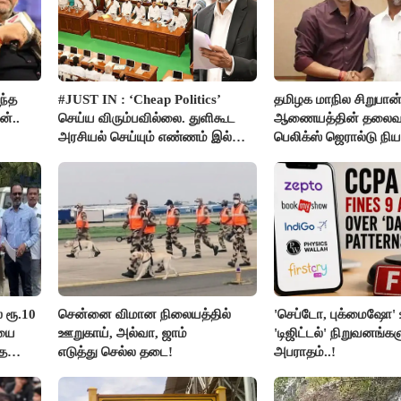
ந்த
#JUST IN : ‘Cheap Politics’
தமிழக மாநில சிறுபான
்..
செய்ய விரும்பவில்லை. துளிகூட
ஆணையத்தின் தலைவ
அரசியல் செய்யும் எண்ணம் இல்லை
பெலிக்ஸ் ஜெரால்டு நி
- உதயநிதிக்கு முதல்வர் விஜய்
பதில்!
் ரூ.10
சென்னை விமான நிலையத்தில்
'செப்டோ, புக்மைஷோ' உ
ியை
ஊறுகாய், அல்வா, ஜாம்
'டிஜிட்டல்' நிறுவனங்கள
்த
எடுத்து செல்ல தடை!
அபராதம்..!