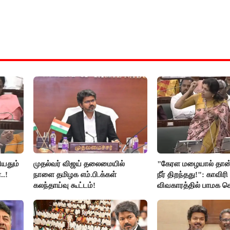
ியதும்
முதல்வர் விஜய் தலைமையில்
"கேரள மழையால் தான்
..!
நாளை தமிழக எம்.பி.க்கள்
நீர் திறந்தது!": காவிரி
கலந்தாய்வு கூட்டம்!
விவகாரத்தில் பாமக
அன்புமணி சாடல்!