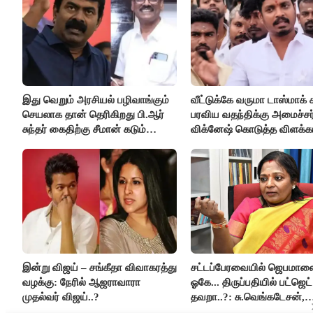
இது வெறும் அரசியல் பழிவாங்கும்
வீட்டுக்கே வருமா டாஸ்மாக் 
செயலாக தான் தெரிகிறது பி.ஆர்
பரவிய வதந்திக்கு அமைச்சர
சுந்தர் கைதிற்கு சீமான் கடும்
விக்னேஷ் கொடுத்த விளக்கம
கண்டனம்..!
இன்று விஜய் – சங்கீதா விவாகரத்து
சட்டப்பேரவையில் ஜெபமால
வழக்கு: நேரில் ஆஜராவாரா
ஓகே... திருப்பதியில் பட்ஜெட்
முதல்வர் விஜய்..?
தவறா..?: சு.வெங்கடேசன்,
திருமாவளவனுக்கு தமிழிச