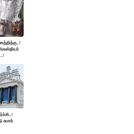
த்திற்கு..!
அகஸ்தியர்
.!
ச்சி..!
ு சுமார்