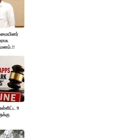
்மையினர்
ராக
யமனம்.!!
ள்ளிட்ட 9
ுக்கு