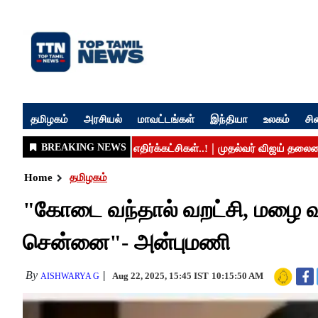
தமிழகம்
அரசியல்
மாவட்டங்கள்
இந்தியா
உலகம்
சி
Home
தமிழகம்
"கோடை வந்தால் வறட்சி, மழை வ
சென்னை​​​​​​​"- அன்புமணி
By
Aug 22, 2025, 15:45 IST
10:15:50 AM
AISHWARYA G