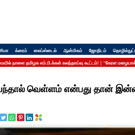
னிமா
க்ரைம்
லைப்ஸ்டைல்
ஆன்மிகம்
ஜோதிடம்
தொழில்நுட்
ந்தால் வெள்ளம் என்பது தான் இன