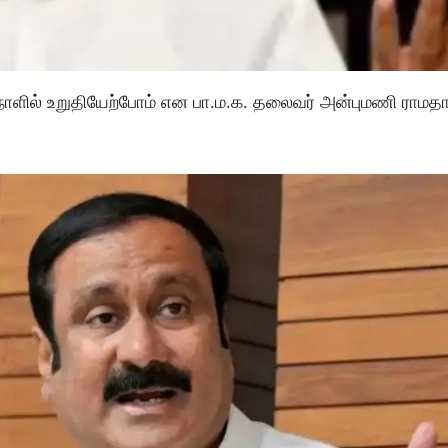
ில் உறுதியேற்போம் என பா.ம.க. தலைவர் அன்புமணி ராமதாஸ