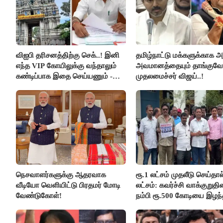
விஐபி தரிசனத்திற்கு செக்..! இனி
தமிழ்நாட்டு மக்களுக்காக அ
எந்த VIP கோயிலுக்கு வந்தாலும்
அவமானத்தையும் தாங்குவேன
கண்டிப்பாக இதை செய்யணும் -
முதலமைச்சர் விஜய்..!
அமைச்சர் ரமேஷ்..!
நெசவாளர்களுக்கு ஆதரவாக
ரூ.1 லட்சம் முதலீடு செய்தால
வீடியோ வெளியிட்டு பிரதமர் மோடி
லட்சம்: கவர்ச்சி வாக்குறுத
வேண்டுகோள்!
நம்பி ரூ.500 கோடியை இழந
திருப்பூர் மக்கள்!