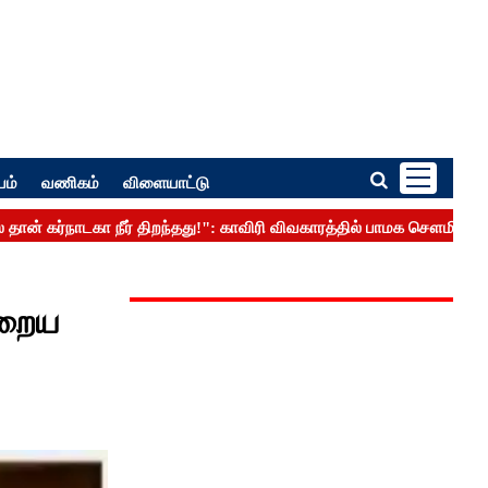
பம்
வணிகம்
விளையாட்டு
்றைய