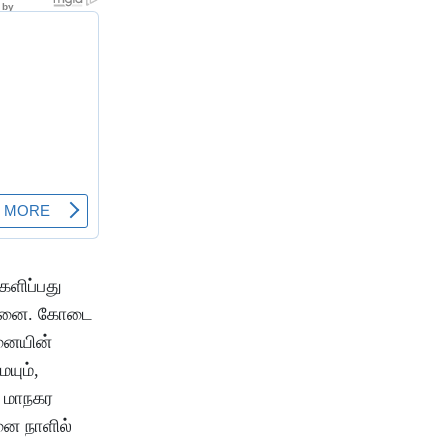
களிப்பது
ாதனை. கோடை
னையின்
யும்,
 மாநகர
ை நாளில்