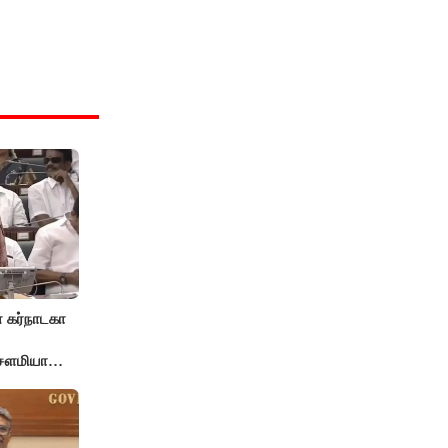
 கர்நாடகா
 சௌமியா