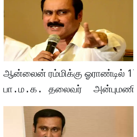
ஆன்லைன் ரம்மிக்கு 
ஓராண்டில் 1
பா.ம.க. தலைவர்  அன்புமணி இ