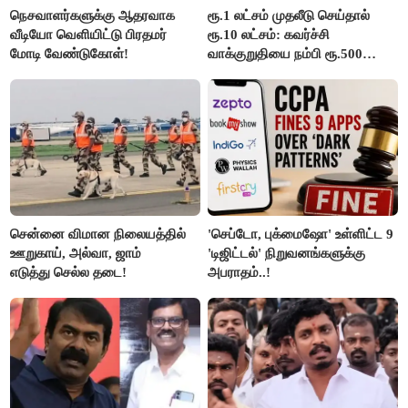
நெசவாளர்களுக்கு ஆதரவாக
ரூ.1 லட்சம் முதலீடு செய்தால்
வீடியோ வெளியிட்டு பிரதமர்
ரூ.10 லட்சம்: கவர்ச்சி
மோடி வேண்டுகோள்!
வாக்குறுதியை நம்பி ரூ.500
கோடியை இழந்த திருப்பூர்
மக்கள்!
சென்னை விமான நிலையத்தில்
'செப்டோ, புக்மைஷோ' உள்ளிட்ட 9
ஊறுகாய், அல்வா, ஜாம்
'டிஜிட்டல்' நிறுவனங்களுக்கு
எடுத்து செல்ல தடை!
அபராதம்..!