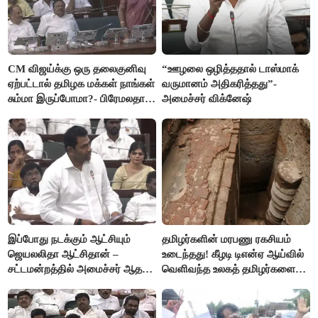
CM விஜய்க்கு ஒரு தலைகுனிவு
“ஊழலை ஒழித்ததால் டாஸ்மாக்
ஏற்பட்டால் தமிழக மக்கள் நாங்கள்
வருமானம் அதிகரித்தது”-
சும்மா இருப்போமா?- பிரேமலதா
அமைச்சர் விக்னேஷ்
விஜயகாந்த்
இப்போது நடக்கும் ஆட்சியும்
தமிழர்களின் மரபணு ரகசியம்
ஜெயலலிதா ஆட்சிதான் –
உடைந்தது! கீழடி டிஎன்ஏ ஆய்வில்
சட்டமன்றத்தில் அமைச்சர் ஆதவ்
வெளிவந்த உலகத் தமிழர்களை
அர்ஜுனா அதிரடி பேச்சு!
மெய்சிலிர்க்க வைக்கும் உண்மை!