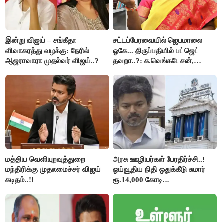
இன்று விஜய் – சங்கீதா
சட்டப்பேரவையில் ஜெபமாலை
விவாகரத்து வழக்கு: நேரில்
ஓகே... திருப்பதியில் பட்ஜெட்
ஆஜராவாரா முதல்வர் விஜய்..?
தவறா..?: சு.வெங்கடேசன்,
திருமாவளவனுக்கு தமிழிசை
கேள்வி..!
மத்திய வெளியுறவுத்துறை
அரசு ஊழியர்கள் பேரதிர்ச்சி..!
மந்திரிக்கு முதலமைச்சர் விஜய்
ஓய்வூதிய நிதி ஒதுக்கீடு சுமார்
கடிதம்..!!
ரூ.14,000 கோடி
குறைக்கப்பட்டுள்ளது..!