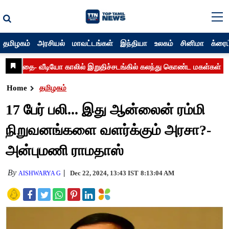
தமிழகம்
அரசியல்
மாவட்டங்கள்
இந்தியா
உலகம்
சினிமா
க்ரைம
Home
தமிழகம்
17 பேர் பலி... இது ஆன்லைன் ரம்மி
நிறுவனங்களை வளர்க்கும் அரசா?-
அன்புமணி ராமதாஸ்
By
Dec 22, 2024, 13:43 IST
8:13:04 AM
AISHWARYA G