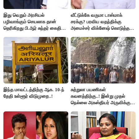
இது வெறும் அரசியல்
வீட்டுக்கே வருமா டாஸ்மாக்
பழிவாங்கும் செயலாக தான்
சரக்கு? பரவிய வதந்திக்கு
தெரிகிறது பி.ஆர் சுந்தர் கைதிற்கு
அமைச்சர் விக்னேஷ் கொடுத்த
சீமான் கடும் கண்டனம்..!
விளக்கம்!
இந்த மாவட்டத்திற்கு ஆக. 10-ந்
சுற்றுலா பயணிகள்
தேதி உள்ளூர் விடுமுறை..!
கவனத்திற்கு..! இன்று முதல்
நெல்லை அகஸ்தியர் அருவிக்கு
செல்ல தடை..!