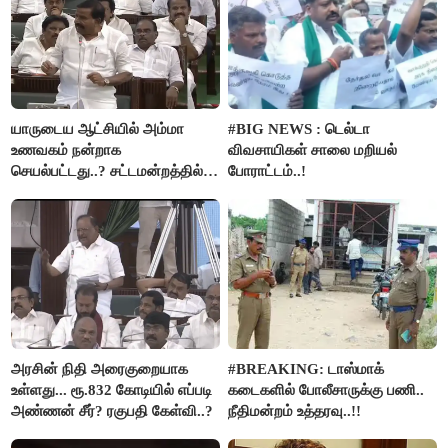
யாருடைய ஆட்சியில் அம்மா
#BIG NEWS : டெல்டா
உணவகம் நன்றாக
விவசாயிகள் சாலை மறியல்
செயல்பட்டது..? சட்டமன்றத்தில்
போராட்டம்..!
நடந்த காரசார விவாதம்..!
அரசின் நிதி அரைகுறையாக
#BREAKING: டாஸ்மாக்
உள்ளது... ரூ.832 கோடியில் எப்படி
கடைகளில் போலீசாருக்கு பணி..
அண்ணன் சீர்? ரகுபதி கேள்வி..?
நீதிமன்றம் உத்தரவு..!!