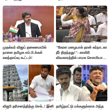
முதல்வர் விஜய் தலைமையில்
"கேரள மழையால் தான் கர்நாடகா
நாளை தமிழக எம்.பி.க்கள்
நீர் திறந்தது!": காவிரி
கலந்தாய்வு கூட்டம்!
விவகாரத்தில் பாமக சௌமியா
அன்புமணி சாடல்!
விஐபி தரிசனத்திற்கு செக்..! இனி
தமிழ்நாட்டு மக்களுக்காக அந்த