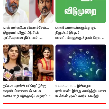
நான் என்னமோ நினைச்சேன்...
பள்ளி மாணவர்களுக்கு குட்
இதுதான் விஜய் அரசின்
நியூஸ்..! இந்த 2
புரட்சிகரமான திட்டமா? -
மாவட்டங்களுக்கு 3 நாள் தொடர்
ஆர்.பி.உதயகுமார்..!
விடுமுறை..!
தவெக அரசின் பட்ஜெட்டுக்கு
07-08-2026 - இன்றைய
கவுண்டம்பாளையம் MLA
ராசிபலன்: இன்று சாமர்த்தியமான
கனிமொழி சந்தோஷ் புகழாரம்..!!
பேச்சின் மூலம் காரிய வெற்றி
உண்டாகும். அடுத்தவரை நம்பி
பொறுப்புகளை ஒப்படைப்பதில்