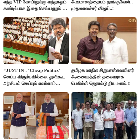
எந்த VIP கோயிலுக்கு வந்தாலும்
அவமானத்தையும் தாங்குவேன்..
கண்டிப்பாக இதை செய்யணும் -
முதலமைச்சர் விஜய்..!
அமைச்சர் ரமேஷ்..!
#JUST IN : ‘Cheap Politics’
தமிழக மாநில சிறுபான்மையினர்
செய்ய விரும்பவில்லை. துளிகூட
ஆணையத்தின் தலைவராக
அரசியல் செய்யும் எண்ணம்
பெலிக்ஸ் ஜெரால்டு நியமனம்.!!
இல்லை - உதயநிதிக்கு முதல்வர்
விஜய் பதில்!