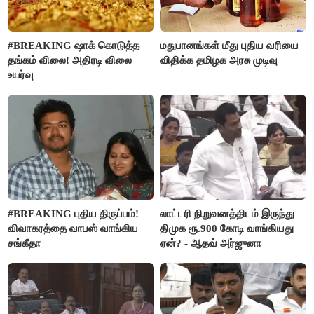
#BREAKING ஷாக் கொடுத்த
மதுபானங்கள் மீது புதிய வரியை
தங்கம் விலை! அதிரடி விலை
விதிக்க தமிழக அரசு முடிவு
உயர்வு
#BREAKING புதிய திருப்பம்!
லாட்டரி நிறுவனத்திடம் இருந்து
விவாகரத்தை வாபஸ் வாங்கிய
திமுக ரூ.900 கோடி வாங்கியது
சங்கீதா
ஏன்? - ஆதவ் அர்ஜுனா