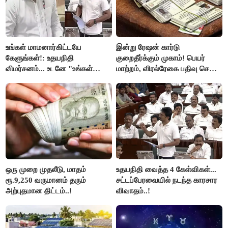
உங்கள் மாமனார்கிட்டயே
இன்று ரேஷன் கார்டு
கேளுங்கள்!: உதயநிதி
குறைதீர்க்கும் முகாம்! பெயர்
விமர்சனம்... உடனே "உங்கள்
மாற்றம், விரல்ரேகை பதிவு செய்ய
அப்பாவிடம் கேளுங்கள்" என
அரிய வாய்ப்பு!
ஆதவ் அர்ஜுனா பதிலடி!
ஒரு முறை முதலீடு, மாதம்
உதயநிதி வைத்த 4 கேள்விகள்...
ரூ.9,250 வருமானம் தரும்
சட்டப்பேரவையில் நடந்த காரசார
அற்புதமான திட்டம்..!
விவாதம்..!