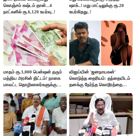
கொஞ்சம் கஷ்டம் தான்...4
ஷாக்..! மது பாட்டிலுக்கு ரூ.20
நாட்களில் ரூ.6,120 உயர்வு..!
உயர்கிறது..!
மாதம் ரூ.3,000 பென்ஷன் தரும்
விஜய்யின் 'ஜனநாயகன்'
மத்திய அரசின் திட்டம்! நாகை
கொடுத்த தைரியம்: தந்தையிடம்
மாவட்ட தொழிலாளர்களுக்கு
தனக்கு நேர்ந்த கொடூரத்தை
ஆட்சியர் வெளியிட்ட சூப்பர்
கூறிய சிறுமி!
செய்தி!