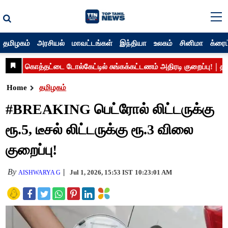
தமிழகம்
அரசியல்
மாவட்டங்கள்
இந்தியா
உலகம்
சினிமா
க்ரைம
Home
தமிழகம்
#BREAKING பெட்ரோல் லிட்டருக்கு
ரூ.5, டீசல் லிட்டருக்கு ரூ.3 விலை
குறைப்பு!
By
Jul 1, 2026, 15:53 IST
10:23:01 AM
AISHWARYA G