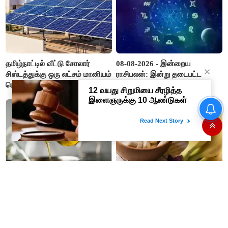
தமிழ்நாட்டில் வீட்டு சோலார்
08-08-2026 - இன்றைய
சிஸ்டத்துக்கு ஒரு லட்சம் மானியம்
ராசிபலன்: இன்று தடைபட்ட
பெறுவது எப்படி? விண்ணப்பிப்பது
காரியங்களில் தடை நீங்கும்.
எப்படி?
பணவரத்து எதிர்பார்த்தபடி
இருக்கும். ஆன்மீக எண்ணம்
அதிகரிக்கும்..!
கண்ணின் கருவளையம் போக்க
வாழைப்பழ மசியலை தினமும்
எந்த எண்ணெய் உதவும் தெரியுமா
முகத்தில் பூசினால் என்னாகும்
?
தெரியுமா ?