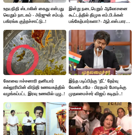
உதயநிதி ஸ்டாலின் கைது என்பது
இன்று நடைபெறும் ஆலோசனை
வெறும் நாடகம் - அர்ஜுன் சம்பத்
கூட்டத்தில் திமுக எம்.பி.க்கள்
பகிரங்க குற்றச்சாட்டு..!
பங்கேற்பார்களா?- ஆர்.எஸ்.பாரதி
விளக்கம்..!
கோவை ஈச்சனாரி தனியார்
இந்த படிப்பிற்கு 'நீட்' தேர்வு
கல்லூரியின் விடுதி உணவகத்தில்
வேண்டாமே - பிரதமர் மோடிக்கு
வழங்கப்பட்ட இரவு உணவில் புழு..!
முதலமைச்சர் விஜய் கடிதம்..!