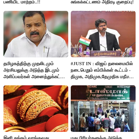
பணியிட மாற்றம்..!!
சுங்கக்கட்டணம் அதிரடி குறைப்பு!
தமிழகத்திற்கு முதலிடமும்
#JUST IN : விஜய் தலைமையில்
அரசியலுக்கு அடுத்த இடமும்
நடைபெறும் எம்பிக்கள் கூட்டம் -
அளிப்பவர்கள் அனைத்துக்கட்சி
திமுக, அதிமுக,தேமுதிக மநீம
கூட்டத்தில் நிச்சயம்
புறக்கணிப்பு..!
பங்கேற்பார்கள் - மாணிக்கம்
தாகூர்..!!
இனி தங்கம் வாங்குவது
மது பிரியர்களுக்கு அடுத்த