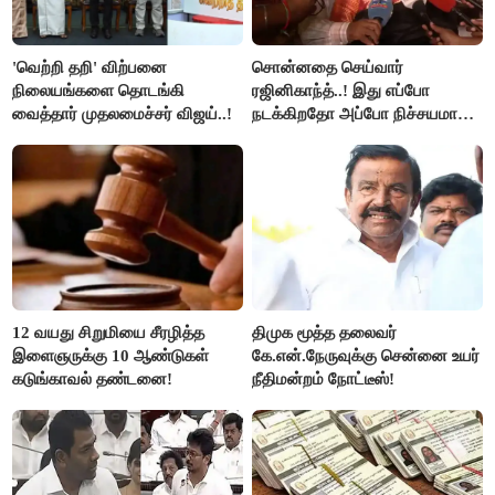
'வெற்றி தறி' விற்பனை
சொன்னதை செய்வார்
நிலையங்களை தொடங்கி
ரஜினிகாந்த்..! இது எப்போ
வைத்தார் முதலமைச்சர் விஜய்..!
நடக்கிறதோ அப்போ நிச்சயமாக
ரஜினி ₹1 கோடி தருவார் - லதா
ரஜினிகாந்த்..!
12 வயது சிறுமியை சீரழித்த
திமுக மூத்த தலைவர்
இளைஞருக்கு 10 ஆண்டுகள்
கே.என்.நேருவுக்கு சென்னை உயர்
கடுங்காவல் தண்டனை!
நீதிமன்றம் நோட்டீஸ்!