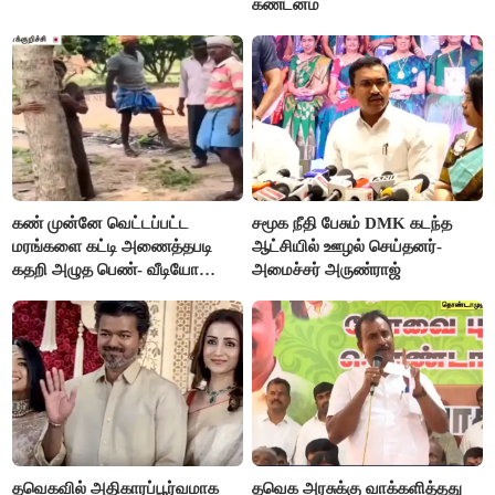
கண்டனம்
கண் முன்னே வெட்டப்பட்ட
சமூக நீதி பேசும் DMK கடந்த
மரங்களை கட்டி அணைத்தபடி
ஆட்சியில் ஊழல் செய்தனர்-
கதறி அழுத பெண்- வீடியோ
அமைச்சர் அருண்ராஜ்
வைரல்
தவெகவில் அதிகாரப்பூர்வமாக
தவெக அரசுக்கு வாக்களித்தது