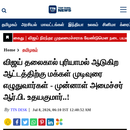
தமிழகம்
அரசியல்
மாவட்டங்கள்
இந்தியா
உலகம்
சினிமா
க்ரைம
Home
தமிழகம்
விஜய் தலைகால் புரியாமல் ஆடுகிற
ஆட்டத்திற்கு மக்கள் முடிவுரை
எழுதுவார்கள் - முன்னாள் அமைச்சர்
ஆர்.பி. உதயகுமார்..!
By
Jul 8, 2026, 06:10 IST
12:40:52 AM
TTN DESK