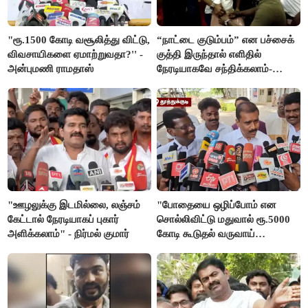
"ரூ.1500 கோடி வசூலித்து விட்டு,
“நாட்டை குடும்பம்” என பச்சைக்
விவசாயிகளை ஏமாற்றுவதா?'' -
குத்தி இருந்தால் எளிதில்
அன்புமணி ராமதாஸ்
நேரடியாகவே சந்திக்கலாம்-
சரத்குமார்
"ஊழலுக்கு இடமில்லை, லஞ்சம்
"போதையை ஒழிப்போம் என
கேட்டால் நேரடியாகப் புகார்
சொல்லிவிட்டு மதுவால் ரூ.5000
அளிக்கலாம்" - நிர்மல் குமார்
கோடி கூடுதல் வருவாய்
கிடைக்கும்னு சொல்றாங்க”-
மார்க்கண்டேயன்