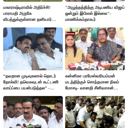
மகாராஷ்டிராவில் அதிர்ச்சி!
"அழுத்தத்திற்கு அடிபணிய விஜய்
பாராமதி அருகே
ஒன்றும் இபிஎஸ் இல்லை"-
விபத்துக்குள்ளான தனியார்
மாணிக்கம்தாகூர்
பயிற்சி விமானம்
“தவறான முடிவுகளால் தொடர்
கன்னிகா பரமேஸ்வரியம்மன்
தோல்வி! தவெகவுடன் கூட்டணி
மடத்திற்குச் சொந்தமான நிலம்
வாய்ப்பை பயன்படுத்தல” -
மோசடி- வானதி சீனிவாசன்
இபிஎஸ் மீது சரமாரி குற்றச்சாட்டு
கண்டனம்