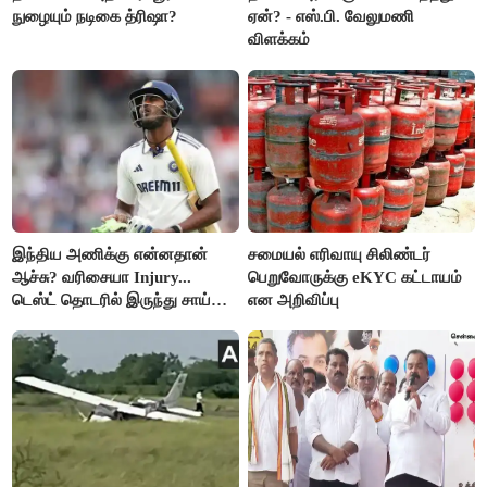
நுழையும் நடிகை த்ரிஷா?
ஏன்? - எஸ்.பி. வேலுமணி
விளக்கம்
இந்திய அணிக்கு என்னதான்
சமையல் எரிவாயு சிலிண்டர்
ஆச்சு? வரிசையா Injury...
பெறுவோருக்கு eKYC கட்டாயம்
டெஸ்ட் தொடரில் இருந்து சாய்
என அறிவிப்பு
சுதர்சனும் விலகல்